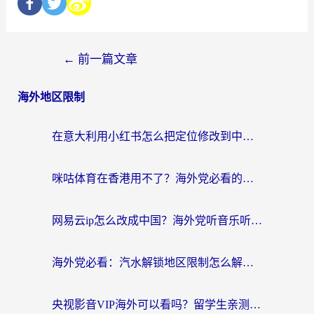
←
前一篇文章
海外地区限制
在意大利用小红书怎么把定位修改到中国国内？3个实用技巧+1个靠谱工具帮你搞定
咪咕体育在香港用不了？海外党必看的回国加速器选择指南（附3个真实场景解决方案）
网易云ip怎么改成中国？海外党听音乐听书的无痛解决方案
海外党必看：汽水解锁地区限制怎么解除？3招解决国内影音&生活服务难题
央视影音VIP海外可以看吗？留学生亲测有效的回国加速器选择指南