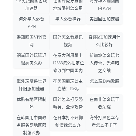
CF免费回国游戏
在国外虎牙直播
海外华人翻回国
加速器
地域限制怎么用
内VPN
海外华人必备
华人必备神器
美国回国加速器
VPN
番茄回国VPN官
国外怎么看腾讯
奇迹MU加速用什
网
视频
么比较好
钢岚国外玩延迟
在意大利用掌上
新加坡怎么玩七
很高怎么办
12333怎么把定位
人传奇：光与暗
修改到中国国内
之交战
海外玩魔兽世界
在美国能玩公主
怎么玩Dive欧服
怀旧服加速器
连结：Re吗
优酷有地区限制
国外怎么打反恐
在南非怎么玩王
吗
精英：全球攻势
者荣耀
在韩国用中国政
在日本打不开御
海外打黑色幸存
务服务网地区限
剑情缘怎么办
者怎么不卡了
制怎么办