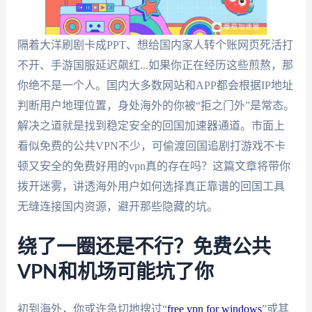
隔着大洋刷剧卡成PPT、想给国内家人转个账网页死活打
不开、手游国服延迟飙红...如果你正在经历这些煎熬，那
你绝不是一个人。国内大多数网站和APP都会根据IP地址
判断用户地理位置，身处海外的你被“拒之门外”是常态。
解决之道就是找到稳定安全的回国加速器通道。市面上
看似免费的公共VPN不少，可偷渡回国追剧打游戏不卡
顿又安全的免费好用的vpn真的存在吗？这篇文章将带你
拨开迷雾，讲透海外用户如何选择真正靠谱的回国工具
无缝连接国内资源，避开那些隐藏的坑。
绕了一圈还是不行？免费公共
VPN和机场可能坑了你
初到海外，你或许急切地搜过“
free vpn for windows
”或其