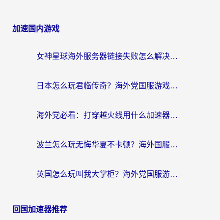
加速国内游戏
女神星球海外服务器链接失败怎么解决？海外党国服游戏加速避坑指南
日本怎么玩君临传奇？海外党国服游戏加速避坑指南（附菲律宾欧洲玩家实测）
海外党必看：打穿越火线用什么加速器？解决延迟卡顿，还能玩奇妙拼图世界和第五人格
波兰怎么玩无悔华夏不卡顿？海外国服游戏加速器终极指南（附征途2萤火突击解决方案）
英国怎么玩叫我大掌柜？海外党国服游戏加速避坑指南（附实测推荐）
回国加速器推荐