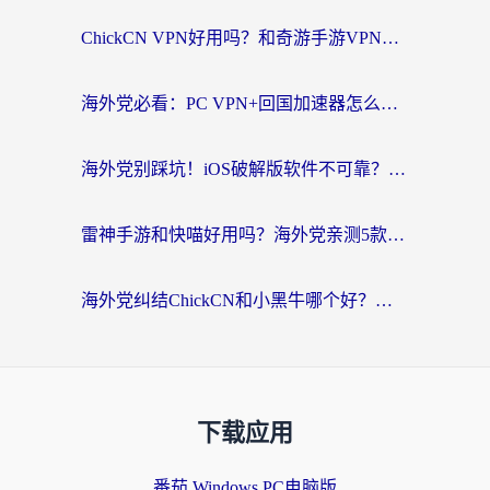
ChickCN VPN好用吗？和奇游手游VPN对比哪个回国效果更好？海外党亲测实用指南
海外党必看：PC VPN+回国加速器怎么选？无缝访问国内资源全攻略
海外党别踩坑！iOS破解版软件不可靠？教你选对回国加速器无缝看国内资源
雷神手游和快喵好用吗？海外党亲测5款回国加速器，附斧牛Bling对比+微信视频号解决办法
海外党纠结ChickCN和小黑牛哪个好？一篇帮你选对回国加速器的实用指南
下载应用
番茄 Windows PC电脑版