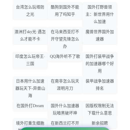
台湾怎么玩塔防
酷狗到国外不能
国外打野兽领
之光
用了吗知乎
主：新世界用什
么加速
澳洲打sky光·遇怎
在马来西亚打不
魔兽世界国外加
么才能不卡
开守望先锋怎么
速器
办
印度怎么玩帝王·
QQ海外听不了歌
国外打装甲战争
三国
的加速器哪个好
用
日本用什么加速
在南非怎么玩天
装甲战争加速器
器玩天下-异兽山
涯明月刀
排名
海
在国外打Dream
国外什么加速器
因版权限制无法
玩暗黑破坏神
下载什么意思
境外打重生细胞
在新西兰打不开
新余招聘