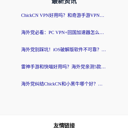
最新资讯
ChickCN VPN好用吗？和奇游手游VPN对比哪个回国效果更好？海外党亲测实用指南
海外党必看：PC VPN+回国加速器怎么选？无缝访问国内资源全攻略
海外党别踩坑！iOS破解版软件不可靠？教你选对回国加速器无缝看国内资源
雷神手游和快喵好用吗？海外党亲测5款回国加速器，附斧牛Bling对比+微信视频号解决办法
海外党纠结ChickCN和小黑牛哪个好？一篇帮你选对回国加速器的实用指南
友情链接