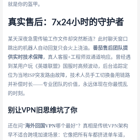
就是你的盔甲。
真实售后：7x24小时的守护者
某天深夜急需传输工作文件却突然断连？此时聊天窗口
跳出的机器人自动回复只会火上浇油。
番茄售后团队提
供实时技术保障
，真人客服+工程师双通道响应。曾经遇
到某用户玩《英雄联盟》国服时高频波动，后台追踪定
位为当地ISP突发路由故障，技术人员手工切换备用链路
并补偿时长——专业团队的价值，永远体现在你最慌乱
的时刻。
别让VPN旧思维坑了你
还在问"
海外回国VPN
哪个最好"？真相是传统VPN架构
早不适合跨境加速场景：它像把所有车都挤进单车道，