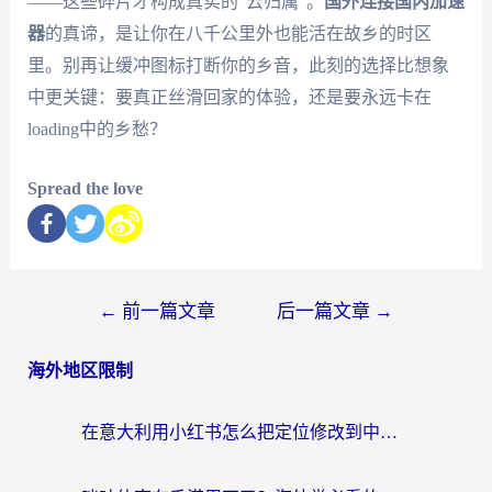
——这些碎片才构成真实的"云归属"。
国外连接国内加速
器
的真谛，是让你在八千公里外也能活在故乡的时区
里。别再让缓冲图标打断你的乡音，此刻的选择比想象
中更关键：要真正丝滑回家的体验，还是要永远卡在
loading中的乡愁？
Spread the love
←
前一篇文章
后一篇文章
→
海外地区限制
在意大利用小红书怎么把定位修改到中国国内？3个实用技巧+1个靠谱工具帮你搞定