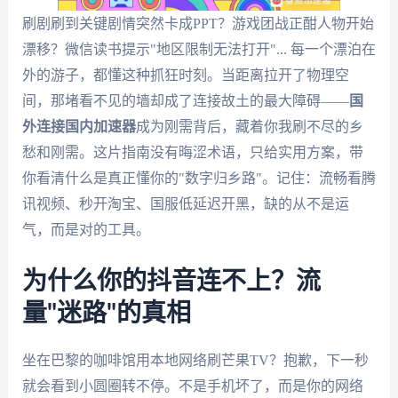
刷剧刷到关键剧情突然卡成PPT？游戏团战正酣人物开始
漂移？微信读书提示"地区限制无法打开"... 每一个漂泊在
外的游子，都懂这种抓狂时刻。当距离拉开了物理空
间，那堵看不见的墙却成了连接故土的最大障碍——
国
外连接国内加速器
成为刚需背后，藏着你我刷不尽的乡
愁和刚需。这片指南没有晦涩术语，只给实用方案，带
你看清什么是真正懂你的"数字归乡路"。记住：流畅看腾
讯视频、秒开淘宝、国服低延迟开黑，缺的从不是运
气，而是对的工具。
为什么你的抖音连不上？流
量"迷路"的真相
坐在巴黎的咖啡馆用本地网络刷芒果TV？抱歉，下一秒
就会看到小圆圈转不停。不是手机坏了，而是你的网络