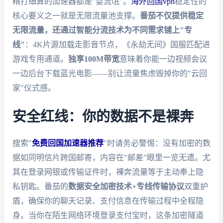
精打细算的加速器都是"耍流氓"。
海外回国vpn
稳定性的
核心要义之一就是无限流量池支撑。
番茄不仅提供稳定
无限流量，还通过智能分流技术为不同需求铺上"专
线"
：4K片源加载走影音节点，《永劫无间》国服匹配进
游戏专用通道。
独享100M带宽
意味着你能一边视频会议
一边后台下载蓝光电影——别让流量焦虑毁掉你的"云回
家"仪式感。
安全红线：你的数据不是裸奔
搜索"
免费回国加速器推荐
"时请务必警惕：没有加密的数
据如同明信片跨国邮寄，内容在"邮差"眼里一览无遗。尤
其在登录网银或传输证件时，裸奔流量等于主动奉上隐
私钥匙。番茄的
数据安全加密技术+专线传输协议
双重护
盾，确保你的聊天记录、支付信息在传输过程中全程隐
身。当你在陌生网络环境登录支付宝时，这条加密隧道