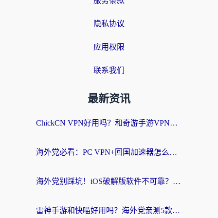
服务条款
隐私协议
应用权限
联系我们
最新资讯
ChickCN VPN好用吗？和奇游手游VPN对比哪个回国效果更好？海外党亲测实用指南
海外党必看：PC VPN+回国加速器怎么选？无缝访问国内资源全攻略
海外党别踩坑！iOS破解版软件不可靠？教你选对回国加速器无缝看国内资源
雷神手游和快喵好用吗？海外党亲测5款回国加速器，附斧牛Bling对比+微信视频号解决办法