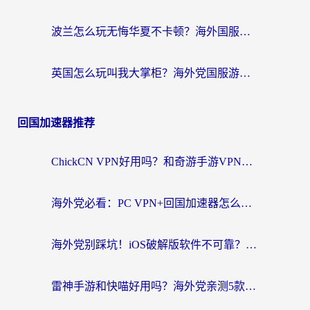
波兰怎么玩无悔华夏不卡顿？海外国服游戏加速器终极指南（附征途2萤火突击解决方案）
英国怎么玩叫我大掌柜？海外党国服游戏加速避坑指南（附实测推荐）
回国加速器推荐
ChickCN VPN好用吗？和奇游手游VPN对比哪个回国效果更好？海外党亲测实用指南
海外党必看：PC VPN+回国加速器怎么选？无缝访问国内资源全攻略
海外党别踩坑！iOS破解版软件不可靠？教你选对回国加速器无缝看国内资源
雷神手游和快喵好用吗？海外党亲测5款回国加速器，附斧牛Bling对比+微信视频号解决办法