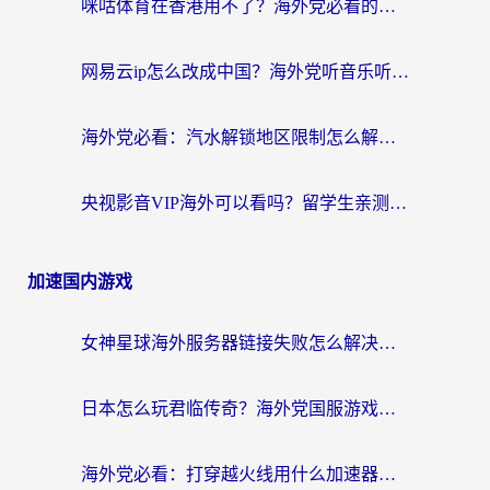
咪咕体育在香港用不了？海外党必看的回国加速器选择指南（附3个真实场景解决方案）
网易云ip怎么改成中国？海外党听音乐听书的无痛解决方案
海外党必看：汽水解锁地区限制怎么解除？3招解决国内影音&生活服务难题
央视影音VIP海外可以看吗？留学生亲测有效的回国加速器选择指南
加速国内游戏
女神星球海外服务器链接失败怎么解决？海外党国服游戏加速避坑指南
日本怎么玩君临传奇？海外党国服游戏加速避坑指南（附菲律宾欧洲玩家实测）
海外党必看：打穿越火线用什么加速器？解决延迟卡顿，还能玩奇妙拼图世界和第五人格