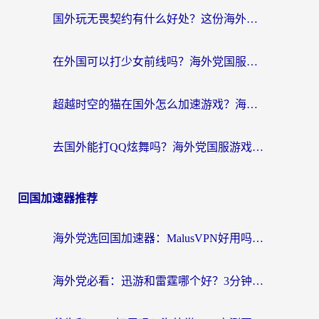
国外玩无畏契约有什么好处？这份海外国服游戏加速指南帮你解决90%的卡顿问题
在外国可以打少女前线吗？海外党国服游戏畅玩终极指南（附避坑技巧）
超越时空的猫在国外怎么加速游戏？海外玩家国服畅玩终极指南
去国外能打QQ炫舞吗？海外党国服游戏不卡顿的终极指南
回国加速器推荐
海外党选回国加速器：MalusVPN好用吗？和快帆VPN哪个好？附真实对比与避坑指南
海外党必看：迅游和雷霆哪个好？3分钟教你选对回国加速器，无缝刷国内剧玩手游