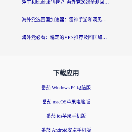
斧牛和biubiu好用吗？海外党2026亲测回国加速器指南，附番茄加速器深度体验
海外党选回国加速器：雷神手游和洞见哪个好？附iPhone免费VPN推荐及ChickCNUfunR实测
海外党必看：稳定的VPN推荐及回国加速器选择全攻略——告别地域限制，轻松刷国内资源
下载应用
番茄 Windows PC电脑版
番茄 macOS苹果电脑版
番茄 ios苹果手机版
番茄 Android安卓手机版