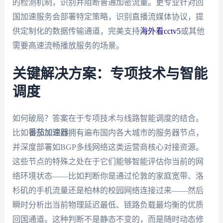
的检测机制，识别并阻断普通加密流量。更专业针对回
国加速服务会部署特定策略，识别直播流媒体协议，提
供定制化的数据传输通道，完美支持
海外看cctv5
或其他
需要高速流畅播放服务的场景。
关键解决方案：专项技术与智能
调度
如何破局？答案在于专项技术与线路智能调度的结合。
比如
番茄加速器
拥有遍布国内各大城市的服务器节点，
并深度部署如BGP多线网络这类运营商核心对接资源。
这些节点的特殊之处在于它们能够智能评估你当前的网
络环境状态——比如判断你是通过伦敦的家庭宽带、洛
杉矶的手机流量还是柏林的校园网络连接过来——然后
瞬时分析出当前物理延迟最低、链路负载最均衡的优质
回国通道。这种判断不是静态不变的，而是随时动态修