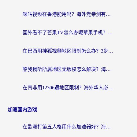
咪咕视频在香港能用吗？海外党亲测有效的回国加速方案来了
国外看不了芒果TV怎么办呢苹果手机？海外党追剧游戏的全能解决方案
在巴西用搜狐视频地区限制怎么办？3步解决海外看国内剧的烦恼
酷我畅听所属地区无版权怎么解决？海外党必看的回国加速全攻略
在南非用12306遇地区限制？海外华人必看的回国加速全攻略（附B站芒果TV解锁技巧）
加速国内游戏
在欧洲打第五人格用什么加速器好？海外党亲测有效的国服游戏加速方案