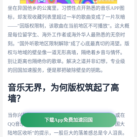
坐在异国他乡的公寓里，习惯性点开熟悉的音乐APP图
标，却发现收藏列表里超过一半的歌曲变成了一片灰暗
——"因版权限制，该歌曲在当前地区不可播放"。这大概
是每位留学生、海外工作者或海外华人最熟悉的无奈时
刻。"国外听歌地区限制解除"成了心底最真切的渴望。版
权与地域的壁垒像一道无形高墙，隔绝着乡音与情怀。
别让距离也隔绝你的歌单。解决之道并非幻想，专业级
的回国加速服务，便是那把破除壁垒的钥匙。
音乐无界，为何版权筑起了高
墙？
当你兴致勃勃地在网易云音乐点开周杰伦的歌单，或在
下载App免费加速回国
QQ音乐想回味经典华语金曲，遭遇"该内容仅限中国大
陆地区收听"的提示，一股巨大的落差感总是令人沮丧。