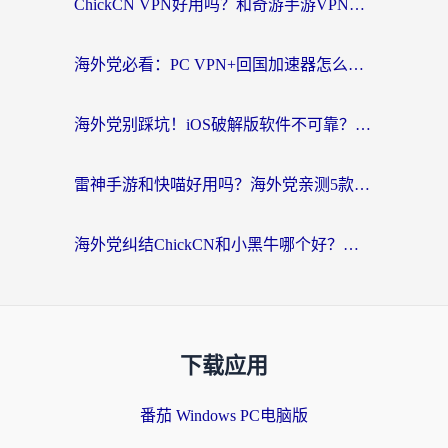
ChickCN VPN好用吗？和奇游手游VPN对比哪个回国效果更好？海外党亲测实用指南
海外党必看：PC VPN+回国加速器怎么选？无缝访问国内资源全攻略
海外党别踩坑！iOS破解版软件不可靠？教你选对回国加速器无缝看国内资源
雷神手游和快喵好用吗？海外党亲测5款回国加速器，附斧牛Bling对比+微信视频号解决办法
海外党纠结ChickCN和小黑牛哪个好？一篇帮你选对回国加速器的实用指南
下载应用
番茄 Windows PC电脑版