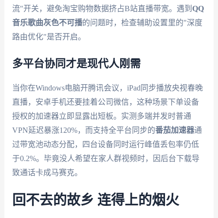
流"开关，避免淘宝购物数据挤占B站直播带宽。遇到
QQ
音乐歌曲灰色不可播
的问题时，检查辅助设置里的"深度
路由优化"是否开启。
多平台协同才是现代人刚需
当你在Windows电脑开腾讯会议，iPad同步播放央视春晚
直播，安卓手机还要挂着公司微信，这种场景下单设备
授权的加速器立即显露出短板。实测多端并发时普通
VPN延迟暴涨120%，而支持全平台同步的
番茄加速器
通
过带宽池动态分配，四台设备同时运行峰值丢包率仍低
于0.2%。毕竟没人希望在家人群视频时，因后台下载导
致通话卡成马赛克。
回不去的故乡 连得上的烟火