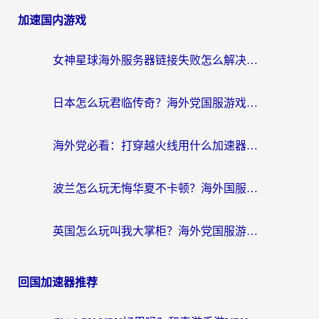
加速国内游戏
女神星球海外服务器链接失败怎么解决？海外党国服游戏加速避坑指南
日本怎么玩君临传奇？海外党国服游戏加速避坑指南（附菲律宾欧洲玩家实测）
海外党必看：打穿越火线用什么加速器？解决延迟卡顿，还能玩奇妙拼图世界和第五人格
波兰怎么玩无悔华夏不卡顿？海外国服游戏加速器终极指南（附征途2萤火突击解决方案）
英国怎么玩叫我大掌柜？海外党国服游戏加速避坑指南（附实测推荐）
回国加速器推荐