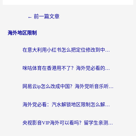
←
前一篇文章
海外地区限制
在意大利用小红书怎么把定位修改到中国国内？3个实用技巧+1个靠谱工具帮你搞定
咪咕体育在香港用不了？海外党必看的回国加速器选择指南（附3个真实场景解决方案）
网易云ip怎么改成中国？海外党听音乐听书的无痛解决方案
海外党必看：汽水解锁地区限制怎么解除？3招解决国内影音&生活服务难题
央视影音VIP海外可以看吗？留学生亲测有效的回国加速器选择指南