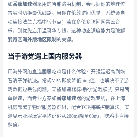
如
番茄加速器
采用的智能路由机制，会根据你的地理位
置实时切换最优线路。当你在伦敦访问优酷，系统会自
动连接法兰克福中转节点；若在多伦多访问网易云音
乐，则优先启用温哥华专线。这种动态调度能力是破解
爱奇艺海外版地区限制
的关键。
当手游党遇上国内服务器
用海外网络直连国服吃鸡是什么体验？开镜延迟高到能
看清子弹轨迹。常规VPN即使降低ping值，也解决不了游
戏数据包丢包问题。某些加速器标榜的"游戏模式"只是简
单提速，而专业方案如
番茄加速器
的游戏专线，在上海
机房部署了物理服务器群组，配合TCP拥塞控制算法。实
测显示亚服玩家平均延迟从280ms降至68ms，吃鸡率直接
翻倍。