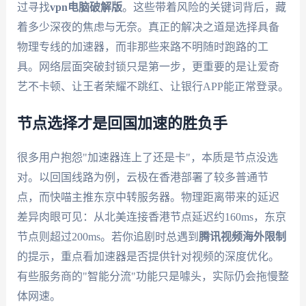
过寻找
vpn电脑破解版
。这些带着风险的关键词背后，藏
着多少深夜的焦虑与无奈。真正的解决之道是选择具备
物理专线的加速器，而非那些来路不明随时跑路的工
具。网络层面突破封锁只是第一步，更重要的是让爱奇
艺不卡顿、让王者荣耀不跳红、让银行APP能正常登录。
节点选择才是回国加速的胜负手
很多用户抱怨"加速器连上了还是卡"，本质是节点没选
对。以回国线路为例，云极在香港部署了较多普通节
点，而快喵主推东京中转服务器。物理距离带来的延迟
差异肉眼可见：从北美连接香港节点延迟约160ms，东京
节点则超过200ms。若你追剧时总遇到
腾讯视频海外限制
的提示，重点看加速器是否提供针对视频的深度优化。
有些服务商的"智能分流"功能只是噱头，实际仍会拖慢整
体网速。