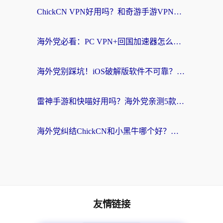
ChickCN VPN好用吗？和奇游手游VPN对比哪个回国效果更好？海外党亲测实用指南
海外党必看：PC VPN+回国加速器怎么选？无缝访问国内资源全攻略
海外党别踩坑！iOS破解版软件不可靠？教你选对回国加速器无缝看国内资源
雷神手游和快喵好用吗？海外党亲测5款回国加速器，附斧牛Bling对比+微信视频号解决办法
海外党纠结ChickCN和小黑牛哪个好？一篇帮你选对回国加速器的实用指南
友情链接