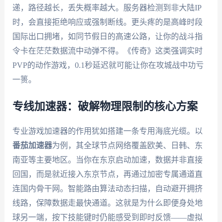
递，路径越长，丢失概率越大。服务器检测到非大陆IP
时，会直接拒绝响应或强制断线。更头疼的是高峰时段
国际出口拥堵，如同节假日的高速公路，让你的战斗指
令卡在茫茫数据流中动弹不得。《传奇》这类强调实时
PVP的动作游戏，0.1秒延迟就可能让你在攻城战中功亏
一篑。
专线加速器：破解物理限制的核心方案
专业游戏加速器的作用犹如搭建一条专用海底光缆。以
番茄加速器
为例，其全球节点网络覆盖欧美、日韩、东
南亚等主要地区。当你在东京启动加速，数据并非直接
回国，而是就近接入东京节点，再通过加密专属通道直
连国内骨干网。智能路由算法动态扫描，自动避开拥挤
线路，保障数据走最快通道。这就是为什么即便身处地
球另一端，按下技能键时仍能感受到即时反馈——虚拟