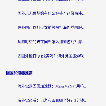
国外玩无畏契约有什么好处？这份海外国服游戏加速指南帮你解决90%的卡顿问题
在外国可以打少女前线吗？海外党国服游戏畅玩终极指南（附避坑技巧）
超越时空的猫在国外怎么加速游戏？海外玩家国服畅玩终极指南
去国外能打QQ炫舞吗？海外党国服游戏不卡顿的终极指南
回国加速器推荐
海外党选回国加速器：MalusVPN好用吗？和快帆VPN哪个好？附真实对比与避坑指南
海外党必看：迅游和雷霆哪个好？3分钟教你选对回国加速器，无缝刷国内剧玩手游