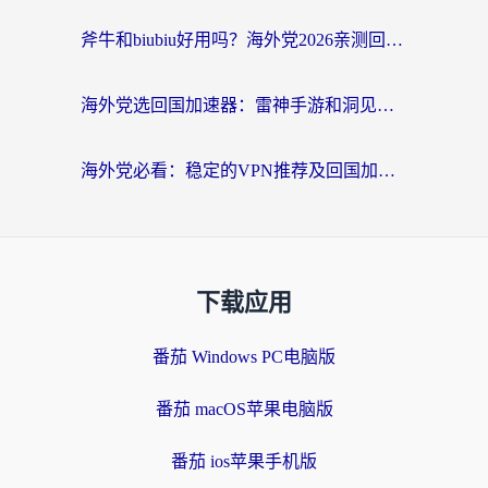
斧牛和biubiu好用吗？海外党2026亲测回国加速器指南，附番茄加速器深度体验
海外党选回国加速器：雷神手游和洞见哪个好？附iPhone免费VPN推荐及ChickCNUfunR实测
海外党必看：稳定的VPN推荐及回国加速器选择全攻略——告别地域限制，轻松刷国内资源
下载应用
番茄 Windows PC电脑版
番茄 macOS苹果电脑版
番茄 ios苹果手机版