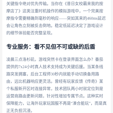
关键指令绝对优先传输。当你在《昔日女校霸来我的按
摩店了》这类注重时机操作的模拟游戏中，一个完美按
摩指令需要精确到毫秒的响应——突如其来的460ms延迟
会让角色立刻被反击倒地。稳定低延迟决定了游戏设计
的细节体验能否完整呈现。
专业服务：看不见但不可或缺的后盾
凌晨三点洛杉矶，游戏突然卡在登录界面怎么办？番茄
提供的7x24小时真人技术支持成为关键后援。当某条线
路突发拥塞，后台工程师30秒内就能手动切换备用路
由，远比机器响应更灵活。曾经有玩家反馈《传奇》某
个私服新开区时连接异常，技术团队两小时就定位到是
运营商路由更新问题，针对性增加专属节点。这种实时
保障能力，让海外玩家玩国服不再是“凑合能玩”，而是真
正无负担沉浸。