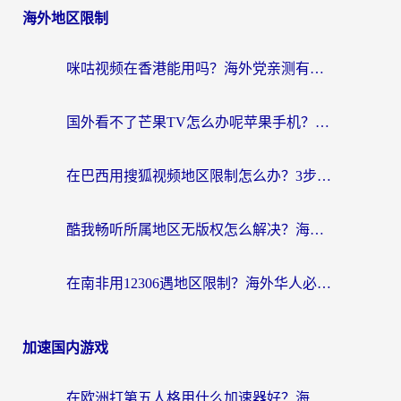
海外地区限制
咪咕视频在香港能用吗？海外党亲测有效的回国加速方案来了
国外看不了芒果TV怎么办呢苹果手机？海外党追剧游戏的全能解决方案
在巴西用搜狐视频地区限制怎么办？3步解决海外看国内剧的烦恼
酷我畅听所属地区无版权怎么解决？海外党必看的回国加速全攻略
在南非用12306遇地区限制？海外华人必看的回国加速全攻略（附B站芒果TV解锁技巧）
加速国内游戏
在欧洲打第五人格用什么加速器好？海外党亲测有效的国服游戏加速方案