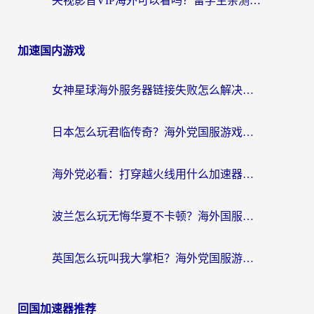
央视影音VIP海外可以看吗？留学生亲测有效的回国加速器选择指南
加速国内游戏
女神星球海外服务器链接失败怎么解决？海外党国服游戏加速避坑指南
日本怎么玩君临传奇？海外党国服游戏加速避坑指南（附菲律宾欧洲玩家实测）
海外党必看：打穿越火线用什么加速器？解决延迟卡顿，还能玩奇妙拼图世界和第五人格
波兰怎么玩无悔华夏不卡顿？海外国服游戏加速器终极指南（附征途2萤火突击解决方案）
英国怎么玩叫我大掌柜？海外党国服游戏加速避坑指南（附实测推荐）
回国加速器推荐