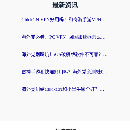
最新资讯
ChickCN VPN好用吗？和奇游手游VPN对比哪个回国效果更好？海外党亲测实用指南
海外党必看：PC VPN+回国加速器怎么选？无缝访问国内资源全攻略
海外党别踩坑！iOS破解版软件不可靠？教你选对回国加速器无缝看国内资源
雷神手游和快喵好用吗？海外党亲测5款回国加速器，附斧牛Bling对比+微信视频号解决办法
海外党纠结ChickCN和小黑牛哪个好？一篇帮你选对回国加速器的实用指南