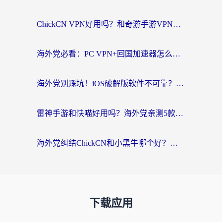
ChickCN VPN好用吗？和奇游手游VPN对比哪个回国效果更好？海外党亲测实用指南
海外党必看：PC VPN+回国加速器怎么选？无缝访问国内资源全攻略
海外党别踩坑！iOS破解版软件不可靠？教你选对回国加速器无缝看国内资源
雷神手游和快喵好用吗？海外党亲测5款回国加速器，附斧牛Bling对比+微信视频号解决办法
海外党纠结ChickCN和小黑牛哪个好？一篇帮你选对回国加速器的实用指南
下载应用