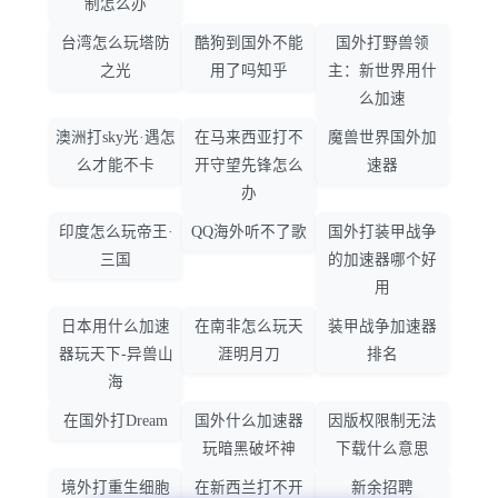
制怎么办
台湾怎么玩塔防
酷狗到国外不能
国外打野兽领
之光
用了吗知乎
主：新世界用什
么加速
澳洲打sky光·遇怎
在马来西亚打不
魔兽世界国外加
么才能不卡
开守望先锋怎么
速器
办
印度怎么玩帝王·
QQ海外听不了歌
国外打装甲战争
三国
的加速器哪个好
用
日本用什么加速
在南非怎么玩天
装甲战争加速器
器玩天下-异兽山
涯明月刀
排名
海
在国外打Dream
国外什么加速器
因版权限制无法
玩暗黑破坏神
下载什么意思
境外打重生细胞
在新西兰打不开
新余招聘