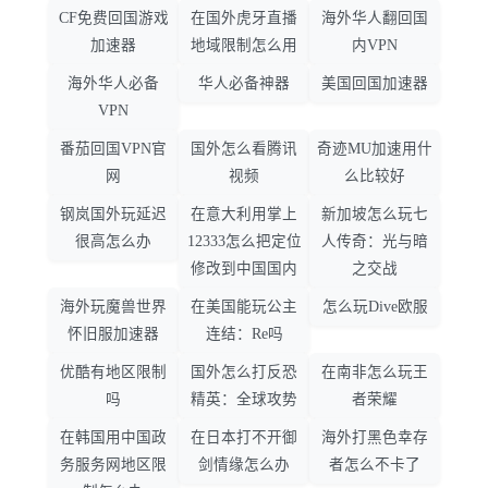
CF免费回国游戏
在国外虎牙直播
海外华人翻回国
加速器
地域限制怎么用
内VPN
海外华人必备
华人必备神器
美国回国加速器
VPN
番茄回国VPN官
国外怎么看腾讯
奇迹MU加速用什
网
视频
么比较好
钢岚国外玩延迟
在意大利用掌上
新加坡怎么玩七
很高怎么办
12333怎么把定位
人传奇：光与暗
修改到中国国内
之交战
海外玩魔兽世界
在美国能玩公主
怎么玩Dive欧服
怀旧服加速器
连结：Re吗
优酷有地区限制
国外怎么打反恐
在南非怎么玩王
吗
精英：全球攻势
者荣耀
在韩国用中国政
在日本打不开御
海外打黑色幸存
务服务网地区限
剑情缘怎么办
者怎么不卡了