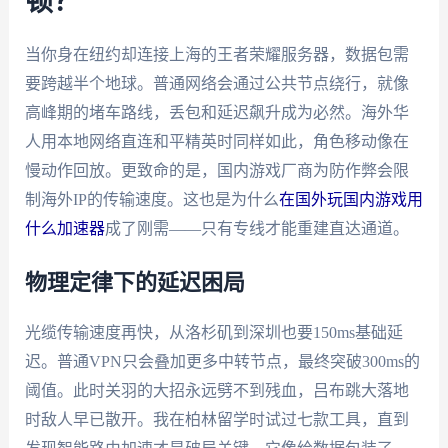
顿？
当你身在纽约却连接上海的王者荣耀服务器，数据包需
要跨越半个地球。普通网络会通过公共节点绕行，就像
高峰期的堵车路线，丢包和延迟飙升成为必然。海外华
人用本地网络直连和平精英时同样如此，角色移动像在
慢动作回放。更致命的是，国内游戏厂商为防作弊会限
制海外IP的传输速度。这也是为什么
在国外玩国内游戏用
什么加速器
成了刚需——只有专线才能重建直达通道。
物理定律下的延迟困局
光缆传输速度再快，从洛杉矶到深圳也要150ms基础延
迟。普通VPN只会叠加更多中转节点，最终突破300ms的
阈值。此时关羽的大招永远劈不到残血，吕布跳大落地
时敌人早已散开。我在柏林留学时试过七款工具，直到