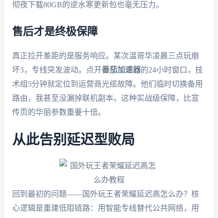
彻夜下载80GB的逆水寒更新包也毫无压力。
售后才是终极保障
真正拉开差距的是服务响应。某次温哥华凌晨三点玩崩
坏3，专线突发波动。点开
番茄加速器
的24小时窗口，技
术组5分钟就定位到运营商光缆故障。他们临时切换备用
路由，我甚至没漏掉联机副本。这种实战级保障，比宣
传页的华丽参数重要十倍。
从此告别延迟型败局
回到最初的问题——国外玩王者荣耀延迟高怎么办？核
心逻辑是重建低阻链路：用智能专线替代公共网络，用