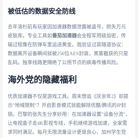
被低估的数据安全防线
去年洛杉矶有玩家因加速器数据泄露被盗号，损失万元
皮肤库。专业工具如
番茄加速器
会全程军用级加密，传
输过程像在防弹车里运送黄金。我验证过其隧道协议：
数据离开设备瞬间就被256位AES封装，黑客截获的只是
乱码。独享线路更隔绝了公用节点的病毒传播风险。
海外党的隐藏福利
优质加速器不仅是游戏工具。周末想追《庆余年2》却提
示"地域限制"？开启影音模式就能解除优酷/腾讯的IP封
锁。巴黎的张先生分享妙用：在加速器设置"设备分流"，
让电视盒子走4K影视专线，手机继续游戏加速，全家需
求同时满足。每月无限流量设计更是良心，加州学生党