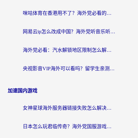
咪咕体育在香港用不了？海外党必看的回国加速器选择指南（附3个真实场景解决方案）
网易云ip怎么改成中国？海外党听音乐听书的无痛解决方案
海外党必看：汽水解锁地区限制怎么解除？3招解决国内影音&生活服务难题
央视影音VIP海外可以看吗？留学生亲测有效的回国加速器选择指南
加速国内游戏
女神星球海外服务器链接失败怎么解决？海外党国服游戏加速避坑指南
日本怎么玩君临传奇？海外党国服游戏加速避坑指南（附菲律宾欧洲玩家实测）