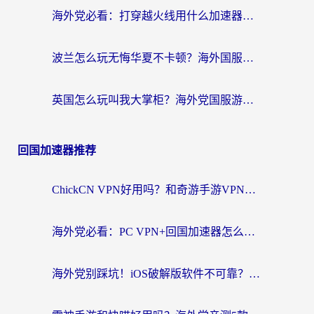
海外党必看：打穿越火线用什么加速器？解决延迟卡顿，还能玩奇妙拼图世界和第五人格
波兰怎么玩无悔华夏不卡顿？海外国服游戏加速器终极指南（附征途2萤火突击解决方案）
英国怎么玩叫我大掌柜？海外党国服游戏加速避坑指南（附实测推荐）
回国加速器推荐
ChickCN VPN好用吗？和奇游手游VPN对比哪个回国效果更好？海外党亲测实用指南
海外党必看：PC VPN+回国加速器怎么选？无缝访问国内资源全攻略
海外党别踩坑！iOS破解版软件不可靠？教你选对回国加速器无缝看国内资源