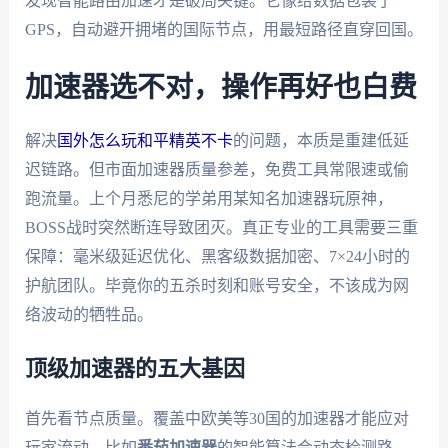
发现智能路由加速才是破局关键。它像给数据包装了
GPS，自动避开拥堵的国际节点，用最短路径直穿回国。
加速器选不对，操作再好也白费
解决
国外怎么玩和平精英不卡
的问题，本质是重建低延
迟链路。但市面加速器质量参差，免费工具常限速或偷
跑流量。上个月悉尼的学弟用某知名加速器玩原神，
BOSS战时突然断连导致团灭。真正专业的工具需要三重
保障：毫米级延迟优化、黑客级数据加密、7×24小时的
护航团队。毕竟你的五杀时刻和账号安全，不该成为网
络波动的牺牲品。
顶级加速器的五大基因
首先看节点质量。覆盖中欧美等30国的加速器才能应对
玩家流动，比如
番茄加速器
的智能算法会动态检测路