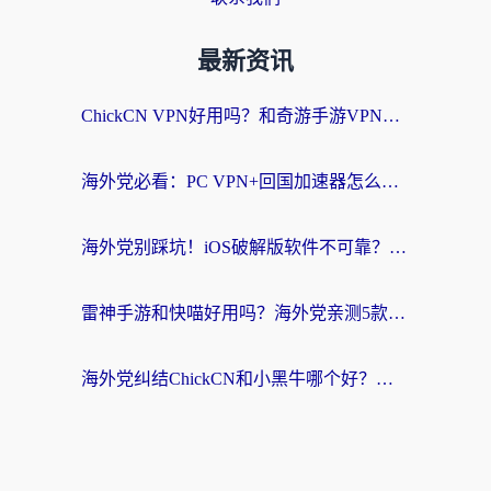
最新资讯
ChickCN VPN好用吗？和奇游手游VPN对比哪个回国效果更好？海外党亲测实用指南
海外党必看：PC VPN+回国加速器怎么选？无缝访问国内资源全攻略
海外党别踩坑！iOS破解版软件不可靠？教你选对回国加速器无缝看国内资源
雷神手游和快喵好用吗？海外党亲测5款回国加速器，附斧牛Bling对比+微信视频号解决办法
海外党纠结ChickCN和小黑牛哪个好？一篇帮你选对回国加速器的实用指南