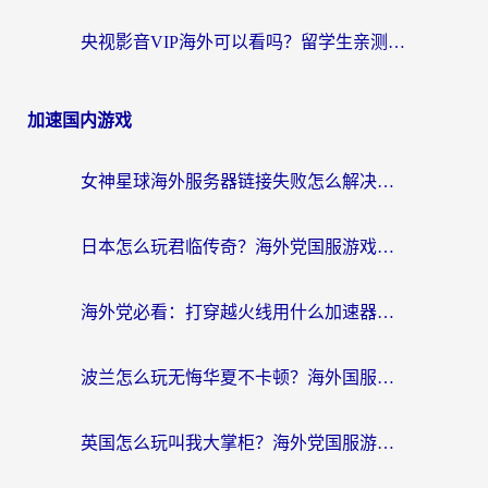
央视影音VIP海外可以看吗？留学生亲测有效的回国加速器选择指南
加速国内游戏
女神星球海外服务器链接失败怎么解决？海外党国服游戏加速避坑指南
日本怎么玩君临传奇？海外党国服游戏加速避坑指南（附菲律宾欧洲玩家实测）
海外党必看：打穿越火线用什么加速器？解决延迟卡顿，还能玩奇妙拼图世界和第五人格
波兰怎么玩无悔华夏不卡顿？海外国服游戏加速器终极指南（附征途2萤火突击解决方案）
英国怎么玩叫我大掌柜？海外党国服游戏加速避坑指南（附实测推荐）