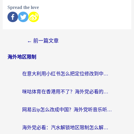
Spread the love
←
前一篇文章
海外地区限制
在意大利用小红书怎么把定位修改到中国国内？3个实用技巧+1个靠谱工具帮你搞定
咪咕体育在香港用不了？海外党必看的回国加速器选择指南（附3个真实场景解决方案）
网易云ip怎么改成中国？海外党听音乐听书的无痛解决方案
海外党必看：汽水解锁地区限制怎么解除？3招解决国内影音&生活服务难题