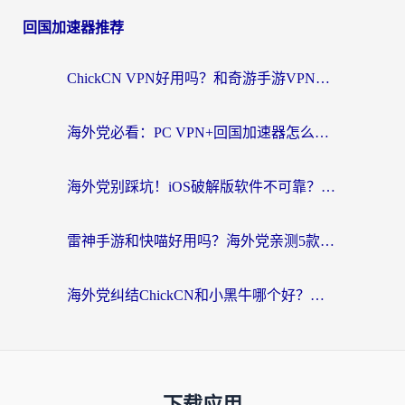
回国加速器推荐
ChickCN VPN好用吗？和奇游手游VPN对比哪个回国效果更好？海外党亲测实用指南
海外党必看：PC VPN+回国加速器怎么选？无缝访问国内资源全攻略
海外党别踩坑！iOS破解版软件不可靠？教你选对回国加速器无缝看国内资源
雷神手游和快喵好用吗？海外党亲测5款回国加速器，附斧牛Bling对比+微信视频号解决办法
海外党纠结ChickCN和小黑牛哪个好？一篇帮你选对回国加速器的实用指南