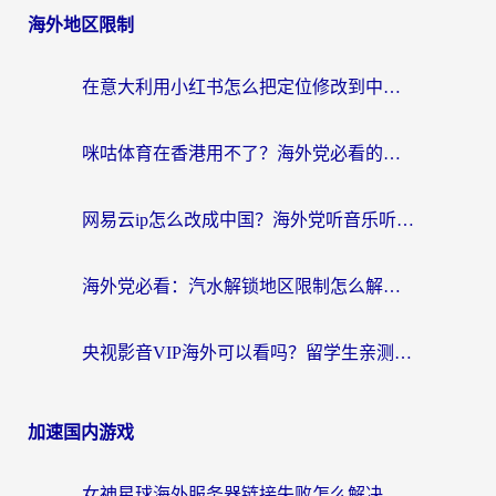
海外地区限制
在意大利用小红书怎么把定位修改到中国国内？3个实用技巧+1个靠谱工具帮你搞定
咪咕体育在香港用不了？海外党必看的回国加速器选择指南（附3个真实场景解决方案）
网易云ip怎么改成中国？海外党听音乐听书的无痛解决方案
海外党必看：汽水解锁地区限制怎么解除？3招解决国内影音&生活服务难题
央视影音VIP海外可以看吗？留学生亲测有效的回国加速器选择指南
加速国内游戏
女神星球海外服务器链接失败怎么解决？海外党国服游戏加速避坑指南