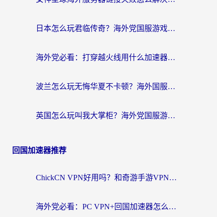
日本怎么玩君临传奇？海外党国服游戏加速避坑指南（附菲律宾欧洲玩家实测）
海外党必看：打穿越火线用什么加速器？解决延迟卡顿，还能玩奇妙拼图世界和第五人格
波兰怎么玩无悔华夏不卡顿？海外国服游戏加速器终极指南（附征途2萤火突击解决方案）
英国怎么玩叫我大掌柜？海外党国服游戏加速避坑指南（附实测推荐）
回国加速器推荐
ChickCN VPN好用吗？和奇游手游VPN对比哪个回国效果更好？海外党亲测实用指南
海外党必看：PC VPN+回国加速器怎么选？无缝访问国内资源全攻略