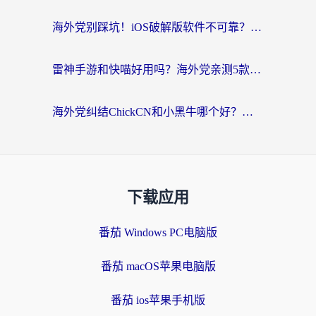
海外党别踩坑！iOS破解版软件不可靠？教你选对回国加速器无缝看国内资源
雷神手游和快喵好用吗？海外党亲测5款回国加速器，附斧牛Bling对比+微信视频号解决办法
海外党纠结ChickCN和小黑牛哪个好？一篇帮你选对回国加速器的实用指南
下载应用
番茄 Windows PC电脑版
番茄 macOS苹果电脑版
番茄 ios苹果手机版