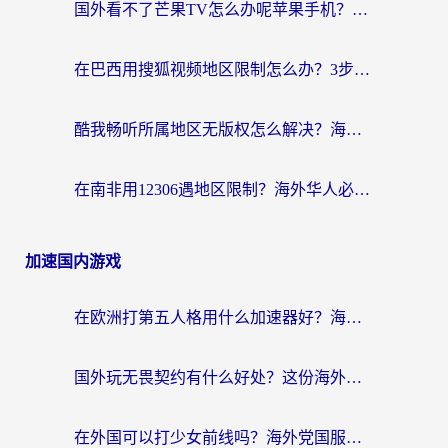
国外看不了芒果TV怎么办呢苹果手机？海外党追剧游戏的全能解决方案
在巴西用搜狐视频地区限制怎么办？3步解决海外看国内剧的烦恼
酷我畅听所属地区无版权怎么解决？海外党必看的回国加速全攻略
在南非用12306遇地区限制？海外华人必看的回国加速全攻略（附B站芒果TV解锁技巧）
加速国内游戏
在欧洲打第五人格用什么加速器好？海外党亲测有效的国服游戏加速方案
国外玩无畏契约有什么好处？这份海外国服游戏加速指南帮你解决90%的卡顿问题
在外国可以打少女前线吗？海外党国服游戏畅玩终极指南（附避坑技巧）