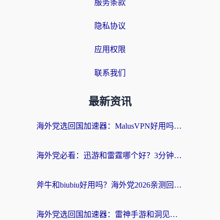
服务条款
隐私协议
应用权限
联系我们
最新资讯
海外党选回国加速器：MalusVPN好用吗？和快帆VPN哪个好？附真实对比与避坑指南
海外党必看：迅游和雷霆哪个好？3分钟教你选对回国加速器，无缝刷国内剧玩手游
斧牛和biubiu好用吗？海外党2026亲测回国加速器指南，附番茄加速器深度体验
海外党选回国加速器：雷神手游和洞见哪个好？附iPhone免费VPN推荐及ChickCNUfunR实测