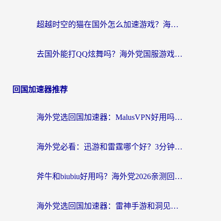
超越时空的猫在国外怎么加速游戏？海外玩家国服畅玩终极指南
去国外能打QQ炫舞吗？海外党国服游戏不卡顿的终极指南
回国加速器推荐
海外党选回国加速器：MalusVPN好用吗？和快帆VPN哪个好？附真实对比与避坑指南
海外党必看：迅游和雷霆哪个好？3分钟教你选对回国加速器，无缝刷国内剧玩手游
斧牛和biubiu好用吗？海外党2026亲测回国加速器指南，附番茄加速器深度体验
海外党选回国加速器：雷神手游和洞见哪个好？附iPhone免费VPN推荐及ChickCNUfunR实测