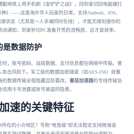
通勤地铁上用手机刷《金铲铲之战》，回到家切回电脑端打
神》——这是海外华人玩家的日常。支持Android、iOS、
备同步加速状态（尤其是一人多端同时在线），才能无缝衔接你的
活动通知，到家秒切PC准备开荒的流畅感，这才是效率。
的是数据防护
号时，账号密码、战局数据、支付信息都在网络中传输。普
人攻击风险下。军工级的数据加密隧道（如AES-256）就像
海的数据传输全程隐藏且防篡改。
番茄加速器
的专线传输协
免信用卡号泄露或账号被盗的隐患。
加速的关键特征
你所在的小众地区？号称“电竞级”却无法稳定支持跨海语
供真实测试数据，并敢于承诺无限流量与智能分流能力——