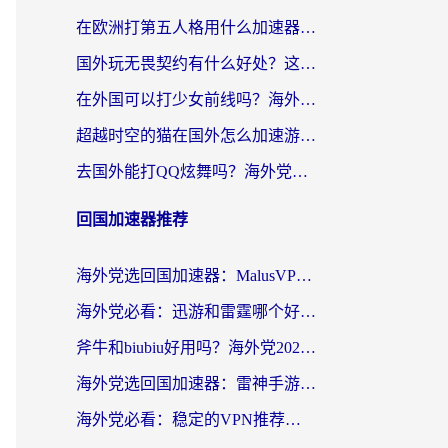
在欧洲打第五人格用什么加速器好？海外党亲测有效的国服游戏加速方案
国外玩无畏契约有什么好处？这份海外国服游戏加速指南帮你解决90%的卡顿问题
在外国可以打少女前线吗？海外党国服游戏畅玩终极指南（附避坑技巧）
超越时空的猫在国外怎么加速游戏？海外玩家国服畅玩终极指南
去国外能打QQ炫舞吗？海外党国服游戏不卡顿的终极指南
回国加速器推荐
海外党选回国加速器：MalusVPN好用吗？和快帆VPN哪个好？附真实对比与避坑指南
海外党必看：迅游和雷霆哪个好？3分钟教你选对回国加速器，无缝刷国内剧玩手游
斧牛和biubiu好用吗？海外党2026亲测回国加速器指南，附番茄加速器深度体验
海外党选回国加速器：雷神手游和洞见哪个好？附iPhone免费VPN推荐及ChickCNUfunR实测
海外党必看：稳定的VPN推荐及回国加速器选择全攻略——告别地域限制，轻松刷国内资源