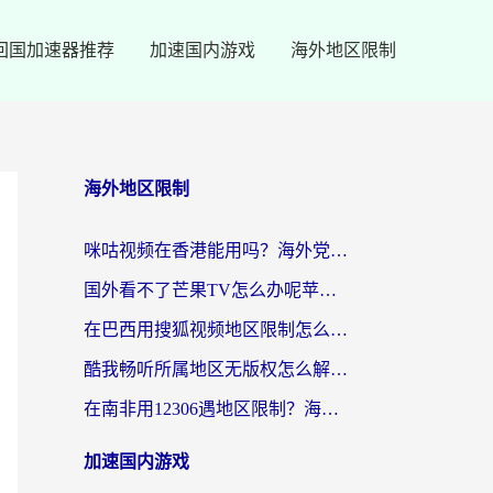
回国加速器推荐
加速国内游戏
海外地区限制
海外地区限制
咪咕视频在香港能用吗？海外党亲测有效的回国加速方案来了
国外看不了芒果TV怎么办呢苹果手机？海外党追剧游戏的全能解决方案
在巴西用搜狐视频地区限制怎么办？3步解决海外看国内剧的烦恼
酷我畅听所属地区无版权怎么解决？海外党必看的回国加速全攻略
在南非用12306遇地区限制？海外华人必看的回国加速全攻略（附B站芒果TV解锁技巧）
加速国内游戏