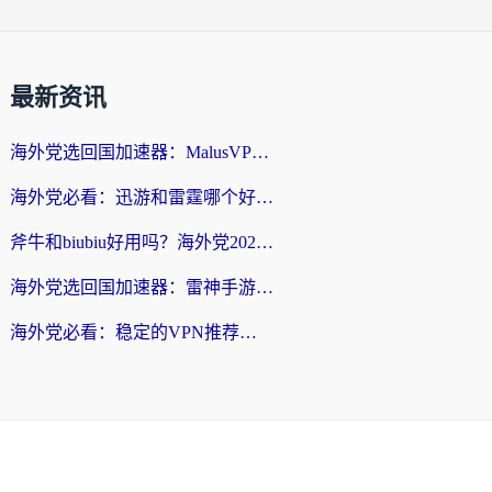
最新资讯
海外党选回国加速器：MalusVPN好用吗？和快帆VPN哪个好？附真实对比与避坑指南
海外党必看：迅游和雷霆哪个好？3分钟教你选对回国加速器，无缝刷国内剧玩手游
斧牛和biubiu好用吗？海外党2026亲测回国加速器指南，附番茄加速器深度体验
海外党选回国加速器：雷神手游和洞见哪个好？附iPhone免费VPN推荐及ChickCNUfunR实测
海外党必看：稳定的VPN推荐及回国加速器选择全攻略——告别地域限制，轻松刷国内资源