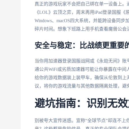
真正的游戏玩家不会把自己绑在单一设备上。
《LOL》云顶之弈，周末再用iPad登录国服《原
Windows、macOS四大系统，并能跨设
碎片时间。想象下班路上用手机查看魔兽公会
安全与稳定：比战绩更重要
当你用加速器登录国服战网或《永劫无间》账
通公共WiFi或劣质加速器可能让你暴露在中间
给你的游戏数据装上装甲车，确保从伦敦到上
议，将你的游戏流量与其他数据隔离处理，避
避坑指南：识别无效
别被夸大宣传迷惑。宣称“全球节点”却连不上
音？这些都是危险信号。真正的专业团队会提