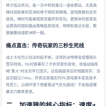
转才抵达终点。每一次中转就像过一道收费站，尤其高
峰时段欧美到亚洲的骨干网经常拥堵。游戏数据包优先
级低，随时可能被视频流量挤到丢包。更致命的是某些
运营商的国际路由策略极其低效，明明有直达光缆，数
据偏要绕道欧洲转一圈。
痛点直击：传奇玩家的三秒生死线
战士卡在烈火剑法的起手帧，法师的冰咆哮变成慢镜头
雪花特效。PK时屏幕灰了才听到受伤音效，攻城战指挥
喊"集火"时全员早已团灭。这些画面背后的残酷现实：当
延迟超过150ms，传奇这类强实时PK游戏基本宣告技术
性死亡。公网环境下想要靠运气优化路线？不如指望爆
屠龙刀概率更高。
二、加速器的核心指标：速度≠