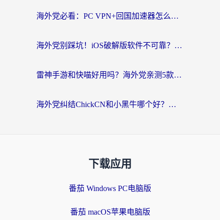
海外党必看：PC VPN+回国加速器怎么选？无缝访问国内资源全攻略
海外党别踩坑！iOS破解版软件不可靠？教你选对回国加速器无缝看国内资源
雷神手游和快喵好用吗？海外党亲测5款回国加速器，附斧牛Bling对比+微信视频号解决办法
海外党纠结ChickCN和小黑牛哪个好？一篇帮你选对回国加速器的实用指南
下载应用
番茄 Windows PC电脑版
番茄 macOS苹果电脑版