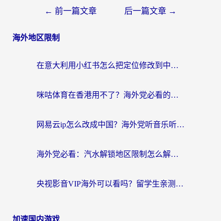
←
前一篇文章
后一篇文章
→
海外地区限制
在意大利用小红书怎么把定位修改到中国国内？3个实用技巧+1个靠谱工具帮你搞定
咪咕体育在香港用不了？海外党必看的回国加速器选择指南（附3个真实场景解决方案）
网易云ip怎么改成中国？海外党听音乐听书的无痛解决方案
海外党必看：汽水解锁地区限制怎么解除？3招解决国内影音&生活服务难题
央视影音VIP海外可以看吗？留学生亲测有效的回国加速器选择指南
加速国内游戏