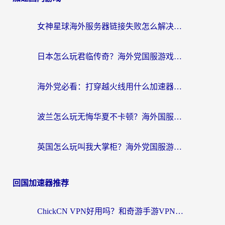
女神星球海外服务器链接失败怎么解决？海外党国服游戏加速避坑指南
日本怎么玩君临传奇？海外党国服游戏加速避坑指南（附菲律宾欧洲玩家实测）
海外党必看：打穿越火线用什么加速器？解决延迟卡顿，还能玩奇妙拼图世界和第五人格
波兰怎么玩无悔华夏不卡顿？海外国服游戏加速器终极指南（附征途2萤火突击解决方案）
英国怎么玩叫我大掌柜？海外党国服游戏加速避坑指南（附实测推荐）
回国加速器推荐
ChickCN VPN好用吗？和奇游手游VPN对比哪个回国效果更好？海外党亲测实用指南