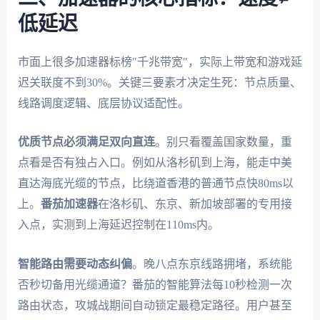
低延迟
市面上很多加速器标榜"千兆带宽"，实际上带宽和游戏延
迟关联度不到30%。关键三要素才决定生死：节点质量、
线路调度逻辑、底层协议适配性。
优质节点必须满足双向直连
。别只看覆盖国家数量，重
点看是否有独占入口。例如从洛杉矶到上海，能走中美
直达海底光缆的节点，比绕道香港的普通节点快80ms以
上。
番茄加速器
在洛杉矶、东京、新加坡部署的专用接
入点，实测到上海延迟控制在110ms内。
智能路由需要动态纠偏
。晚八点东京线路拥堵，系统能
否秒切备用光缆通道？番茄的智能算法每10秒检测一次
路由状态，攻城战期间自动锁定最稳定路径。用户甚至