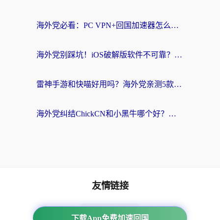
海外党必看：PC VPN+回国加速器怎么选？无缝访问国内资源全攻略
海外党别踩坑！iOS破解版软件不可靠？教你选对回国加速器无缝看国内资源
雷神手游和快喵好用吗？海外党亲测5款回国加速器，附斧牛Bling对比+微信视频号解决办法
海外党纠结ChickCN和小黑牛哪个好？一篇帮你选对回国加速器的实用指南
友情链接
番茄加速器
下载App免费加速回国