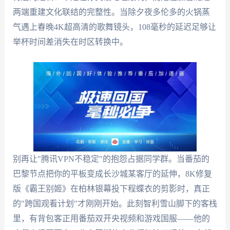
两端重建文化联结的完整性。当除夕夜多伦多的火锅蒸
气遇上春晚4K超高清的歌舞镜头，108毫秒的延迟足够让
举杯时间差消失在时区转换中。
别再让"腾讯VPN不稳定"的抱怨占据同学群。当番茄的
巴黎节点把你的平板变成长沙城某客厅的延伸，8K修复
版《霸王别姬》在柏林银幕投下程蝶衣的剪影时，真正
的"跨国观看计划"才刚刚开始。此刻智利雪山脚下的客栈
里，有背包客正用番茄双开央视频和游戏国服——他的