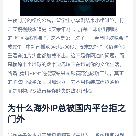
午夜时分的纽约公寓，留学生小李刚结束小组讨论。打
开某鹅视频想追更《庆余年2》，屏幕上却跳出刺眼
的"地区版权限制"。这不是第一次了——春节联欢晚会卡
成PPT、中超直播永远延迟90秒、周末想补个《甄嬛传》
重温竟连片头曲都加载不出。这不是你网速的问题，而
是横跨半个地球的数字边界墙正在切割你的文化生活。
所谓"腾讯VPN"的搜索结果充斥着高危破解工具，真正
的解法叫做番茄回国加速器：它不用伪装成虚拟通道，
而是用物理专线直连你缺失的故乡记忆。
为什么海外IP总被国内平台拒之
门外
当你在墨尔本打开腾讯视频看《三体》，系统瞬间识别