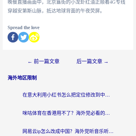
晚餐直播画面中，北京簋街的小龙虾红油正顺着4G专线
穿越安第斯山脉，抵达地球背面的午夜荧屏。
Spread the love
←
前一篇文章
后一篇文章
→
海外地区限制
在意大利用小红书怎么把定位修改到中国国内？3个实用技巧+1个靠谱工具帮你搞定
咪咕体育在香港用不了？海外党必看的回国加速器选择指南（附3个真实场景解决方案）
网易云ip怎么改成中国？海外党听音乐听书的无痛解决方案