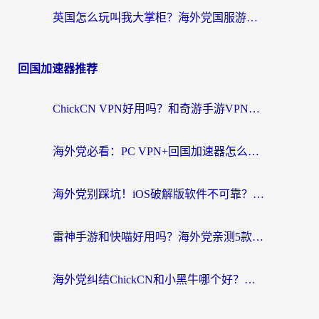
英国怎么玩叫我大掌柜？海外党国服游戏加速避坑指南（附实测推荐）
回国加速器推荐
ChickCN VPN好用吗？和奇游手游VPN对比哪个回国效果更好？海外党亲测实用指南
海外党必看：PC VPN+回国加速器怎么选？无缝访问国内资源全攻略
海外党别踩坑！iOS破解版软件不可靠？教你选对回国加速器无缝看国内资源
雷神手游和快喵好用吗？海外党亲测5款回国加速器，附斧牛Bling对比+微信视频号解决办法
海外党纠结ChickCN和小黑牛哪个好？一篇帮你选对回国加速器的实用指南