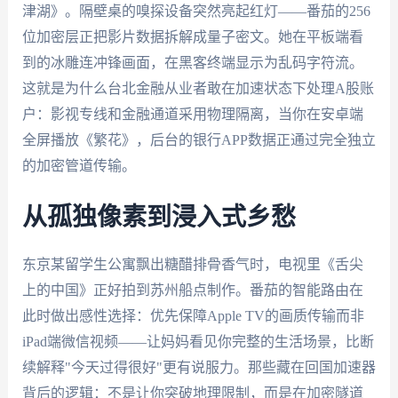
津湖》。隔壁桌的嗅探设备突然亮起红灯——番茄的256
位加密层正把影片数据拆解成量子密文。她在平板端看
到的冰雕连冲锋画面，在黑客终端显示为乱码字符流。
这就是为什么台北金融从业者敢在加速状态下处理A股账
户：影视专线和金融通道采用物理隔离，当你在安卓端
全屏播放《繁花》，后台的银行APP数据正通过完全独立
的加密管道传输。
从孤独像素到浸入式乡愁
东京某留学生公寓飘出糖醋排骨香气时，电视里《舌尖
上的中国》正好拍到苏州船点制作。番茄的智能路由在
此时做出感性选择：优先保障Apple TV的画质传输而非
iPad端微信视频——让妈妈看见你完整的生活场景，比断
续解释"今天过得很好"更有说服力。那些藏在回国加速器
背后的逻辑：不是让你突破地理限制，而是在加密隧道