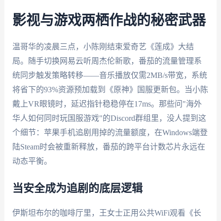
影视与游戏两栖作战的秘密武器
温哥华的凌晨三点，小陈刚结束爱奇艺《莲成》大结
局。随手切换网易云听周杰伦新歌，番茄的流量管理系
统同步触发策略转移——音乐播放仅需2MB/s带宽，系统
将省下的93%资源预加载到《原神》国服更新包。当小陈
戴上VR眼镜时，延迟指针稳稳停在17ms。那些问"海外
华人如何同时玩国服游戏"的Discord群组里，没人提到这
个细节：苹果手机追剧用掉的流量额度，在Windows端登
陆Steam时会被重新释放，番茄的跨平台计数芯片永远在
动态平衡。
当安全成为追剧的底层逻辑
伊斯坦布尔的咖啡厅里，王女士正用公共WiFi观看《长