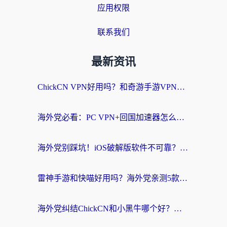
应用权限
联系我们
最新资讯
ChickCN VPN好用吗？和奇游手游VPN对比哪个回国效果更好？海外党亲测实用指南
海外党必看：PC VPN+回国加速器怎么选？无缝访问国内资源全攻略
海外党别踩坑！iOS破解版软件不可靠？教你选对回国加速器无缝看国内资源
雷神手游和快喵好用吗？海外党亲测5款回国加速器，附斧牛Bling对比+微信视频号解决办法
海外党纠结ChickCN和小黑牛哪个好？一篇帮你选对回国加速器的实用指南