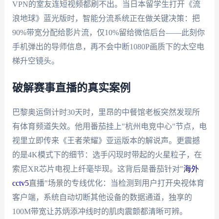
VPN的室友连短视频都刷不出。当日本留学生打开《流
浪地球》蓝光版时，智能分流系统正在做关键决策：把
90%带宽分配给影片流，仅10%留给微信后台——此刻你
手机弹出的导师信息，再不会中断1080P画质下的太空电
梯升空镜头。
破解赛事直播的真实案例
巴黎奥运倒计时30天时，里昂的中餐馆老板突然发现所
有体育频道失效。他用番茄挂上"杭州电竞中心"节点，电
视里立即传来《王者荣耀》亚运版本的解说声。更震撼
的是4K模式下的细节：选手闪现时带起的火星粒子，在
索尼XR芯片电视上纤毫毕现。这背后是番茄针对"
海外
cctv5
直播"场景的专线优化：当检测到用户打开央视体育
客户端，系统自动切断其他设备的数据通道，独享的
100M带宽让苏炳添冲线时的肌肉震颤都清晰可辨。