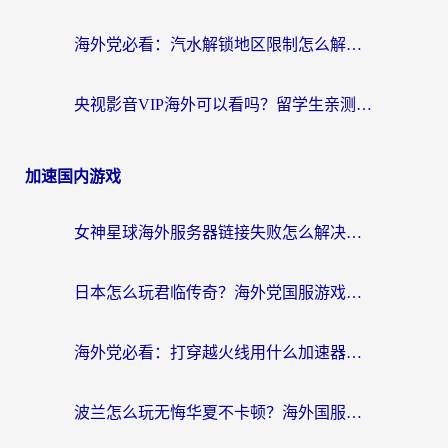
海外党必看：汽水解锁地区限制怎么解除？3招解决国内影音&生活服务难题
央视影音VIP海外可以看吗？留学生亲测有效的回国加速器选择指南
加速国内游戏
女神星球海外服务器链接失败怎么解决？海外党国服游戏加速避坑指南
日本怎么玩君临传奇？海外党国服游戏加速避坑指南（附菲律宾欧洲玩家实测）
海外党必看：打穿越火线用什么加速器？解决延迟卡顿，还能玩奇妙拼图世界和第五人格
波兰怎么玩无悔华夏不卡顿？海外国服游戏加速器终极指南（附征途2萤火突击解决方案）