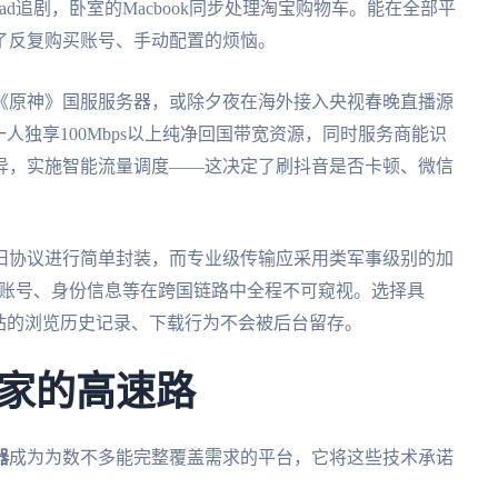
iPad追剧，卧室的Macbook同步处理淘宝购物车。能在全部平
了反复购买账号、手动配置的烦恼。
《原神》国服服务器，或除夕夜在海外接入央视春晚直播源
人独享100Mbps以上纯净回国带宽资源，同时服务商能识
异，实施智能流量调度——这决定了刷抖音是否卡顿、微信
旧协议进行简单封装，而专业级传输应采用类军事级别的加
保银行账号、身份信息等在跨国链路中全程不可窥视。选择具
站的浏览历史记录、下载行为不会被后台留存。
家的高速路
器
成为为数不多能完整覆盖需求的平台，它将这些技术承诺