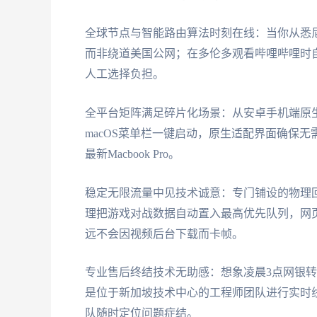
全球节点与智能路由算法时刻在线：当你从悉
而非绕道美国公网；在多伦多观看哔哩哔哩时
人工选择负担。
全平台矩阵满足碎片化场景：从安卓手机端原生AP
macOS菜单栏一键启动，原生适配界面确保
最新Macbook Pro。
稳定无限流量中见技术诚意：专门铺设的物理
理把游戏对战数据自动置入最高优先队列，网
远不会因视频后台下载而卡帧。
专业售后终结技术无助感：想象凌晨3点网银转
是位于新加坡技术中心的工程师团队进行实时
队随时定位问题症结。