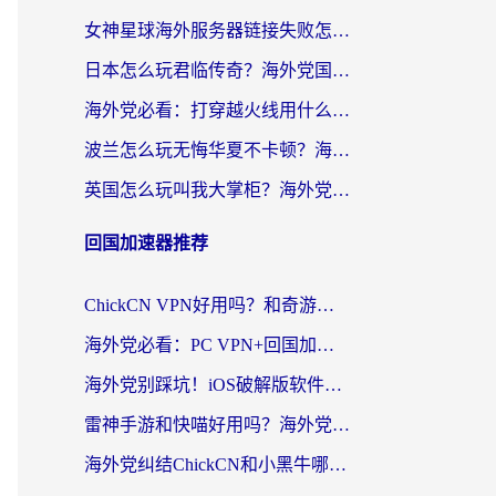
女神星球海外服务器链接失败怎么解决？海外党国服游戏加速避坑指南
日本怎么玩君临传奇？海外党国服游戏加速避坑指南（附菲律宾欧洲玩家实测）
海外党必看：打穿越火线用什么加速器？解决延迟卡顿，还能玩奇妙拼图世界和第五人格
波兰怎么玩无悔华夏不卡顿？海外国服游戏加速器终极指南（附征途2萤火突击解决方案）
英国怎么玩叫我大掌柜？海外党国服游戏加速避坑指南（附实测推荐）
回国加速器推荐
ChickCN VPN好用吗？和奇游手游VPN对比哪个回国效果更好？海外党亲测实用指南
海外党必看：PC VPN+回国加速器怎么选？无缝访问国内资源全攻略
海外党别踩坑！iOS破解版软件不可靠？教你选对回国加速器无缝看国内资源
雷神手游和快喵好用吗？海外党亲测5款回国加速器，附斧牛Bling对比+微信视频号解决办法
海外党纠结ChickCN和小黑牛哪个好？一篇帮你选对回国加速器的实用指南