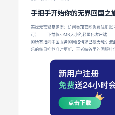
手把手开始你的无界回国之
实操无需繁复步骤：访问番茄官网免费注册账号——选择你
可）——下载仅30MB大小的轻量化客户端—
的所有指向中国服务的网络请求已被无缝引流
乐的每日推荐准时更新、王者峡谷里的国服排