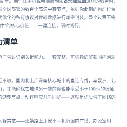
这么简单。当你在手机或电脑启动如
番茄加速器
这样的服务时，
描全球部署的数百个高速中转节点；依据你此刻的物理位置
度优化的私有协议对传输数据进行加密封装。整个过程无需
件"的核心价值——一键连接，瞬时畅行。
力清单
透广告语识别关键能力。一套完整、可信赖的解锁国内网站
远不够。国内北上广深等核心城市的直连专线，与欧洲、北
，才能确保在地球另一端的你也能享受小于100ms的低延
的游戏节点，动作响应几乎同步——这就是优质骨干网络的
人群常态——通勤路上用安卓手机听国内广播，办公室用