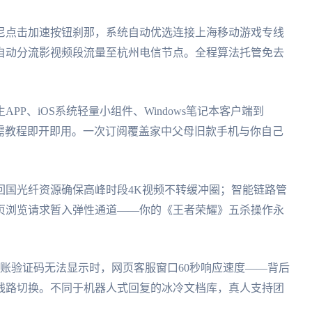
尼点击加速按钮刹那，系统自动优选连接上海移动游戏专线
自动分流影视频段流量至杭州电信节点。全程算法托管免去
P、iOS系统轻量小组件、Windows笔记本客户端到
无需教程即开即用。一次订阅覆盖家中父母旧款手机与你自己
回国光纤资源确保高峰时段4K视频不转缓冲圈；智能链路管
页浏览请求暂入弹性通道——你的《王者荣耀》五杀操作永
账验证码无法显示时，网页客服窗口60秒响应速度——背后
线路切换。不同于机器人式回复的冰冷文档库，真人支持团