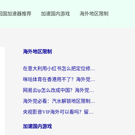
回国加速器推荐
加速国内游戏
海外地区限制
海外地区限制
在意大利用小红书怎么把定位修改到中国国内？3个实用技巧+1个靠谱工具帮你搞定
咪咕体育在香港用不了？海外党必看的回国加速器选择指南（附3个真实场景解决方案）
网易云ip怎么改成中国？海外党听音乐听书的无痛解决方案
海外党必看：汽水解锁地区限制怎么解除？3招解决国内影音&生活服务难题
央视影音VIP海外可以看吗？留学生亲测有效的回国加速器选择指南
加速国内游戏