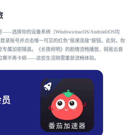
旅
的设备系统（Windows/macOS/Android/iOS均
—登录账号并点击唯一可见的红色"极速连接"按钮。此刻，你
至专属加密隧道。《长夜烬明》的剧情流畅播放、网易云音
位赛不再卡顿——这些生活刚需重获流畅体验。