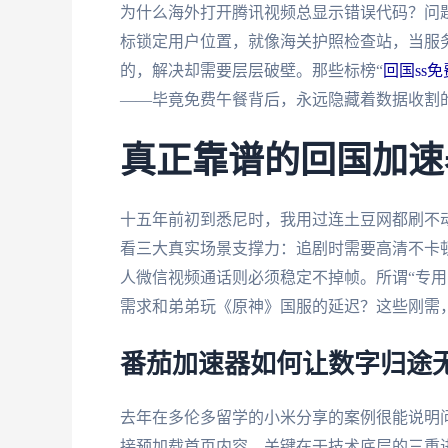
为什么海外打开腾讯视频总显示错误代码？问题
标锁定用户位置，就像海关护照检查站，当服务
的，解决却需要层层破壁。那些标榜“
回国ss
——毕竟免费午餐背后，永远隐藏着数据收割
真正靠谱的回国加速
十五年前初到悉尼时，我用过连土豆网都刷不动
看三大真实场景支撑力：追剧时需要高清不卡顿
人微信视频通话则必须稳定不掉帧。所谓“专用
需求和弟弟玩《原神》国服的延迟？这些刚需
番茄加速器如何让数字归途
去年在多伦多留学的小米分享的案例很能说明
接预加载首页内容。关键在于技术底层的三重