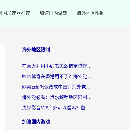
回国加速器推荐
加速国内游戏
海外地区限制
海外地区限制
在意大利用小红书怎么把定位修改到中国国内？3个实用技巧+1个靠谱工具帮你搞定
咪咕体育在香港用不了？海外党必看的回国加速器选择指南（附3个真实场景解决方案）
网易云ip怎么改成中国？海外党听音乐听书的无痛解决方案
海外党必看：汽水解锁地区限制怎么解除？3招解决国内影音&生活服务难题
央视影音VIP海外可以看吗？留学生亲测有效的回国加速器选择指南
加速国内游戏