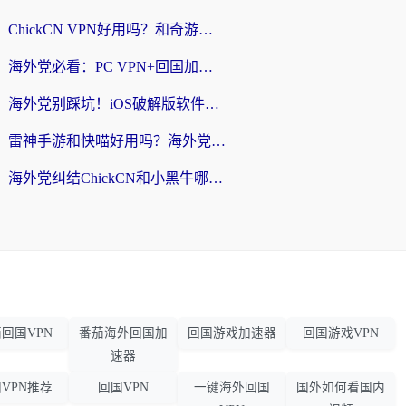
ChickCN VPN好用吗？和奇游手游VPN对比哪个回国效果更好？海外党亲测实用指南
海外党必看：PC VPN+回国加速器怎么选？无缝访问国内资源全攻略
海外党别踩坑！iOS破解版软件不可靠？教你选对回国加速器无缝看国内资源
雷神手游和快喵好用吗？海外党亲测5款回国加速器，附斧牛Bling对比+微信视频号解决办法
海外党纠结ChickCN和小黑牛哪个好？一篇帮你选对回国加速器的实用指南
回国VPN
番茄海外回国加
回国游戏加速器
回国游戏VPN
速器
VPN推荐
回国VPN
一键海外回国
国外如何看国内