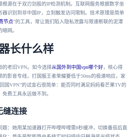
根源在于双刃剑般的IP检测机制。互联网服务根据数字坐
器识别到非中国IP，立刻触发访问限制。技术原理是简单
免费节点
”的工具，常让我们陷入隐私泄露与限速断联的泥潭
的暗网。
器长什么样
的老旧VPN。如今选择
从国外到中国vpn哪个好
，核心得
的影音专线，打国服王者荣耀要低于50ms的极速响应，家
回国VPN”的试金石很简单：能否同时满足妈妈看芒果TV的
，免费工具永远做不到。
无缝连接
问题：她用某加速器打开哔哩哔哩需8秒缓冲，切换番茄后直
进化：首先是智能路由系统实时扫描中日韩海底光缆状态，