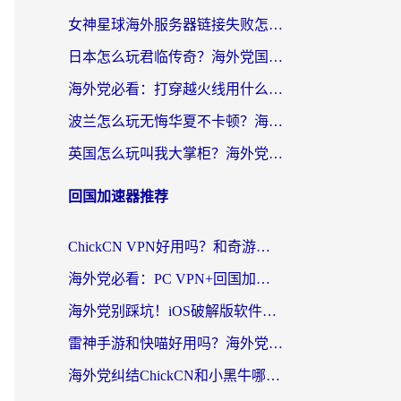
女神星球海外服务器链接失败怎么解决？海外党国服游戏加速避坑指南
日本怎么玩君临传奇？海外党国服游戏加速避坑指南（附菲律宾欧洲玩家实测）
海外党必看：打穿越火线用什么加速器？解决延迟卡顿，还能玩奇妙拼图世界和第五人格
波兰怎么玩无悔华夏不卡顿？海外国服游戏加速器终极指南（附征途2萤火突击解决方案）
英国怎么玩叫我大掌柜？海外党国服游戏加速避坑指南（附实测推荐）
回国加速器推荐
ChickCN VPN好用吗？和奇游手游VPN对比哪个回国效果更好？海外党亲测实用指南
海外党必看：PC VPN+回国加速器怎么选？无缝访问国内资源全攻略
海外党别踩坑！iOS破解版软件不可靠？教你选对回国加速器无缝看国内资源
雷神手游和快喵好用吗？海外党亲测5款回国加速器，附斧牛Bling对比+微信视频号解决办法
海外党纠结ChickCN和小黑牛哪个好？一篇帮你选对回国加速器的实用指南