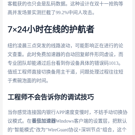
客截获的也只会是乱码数据。这种设计在双十一抢购等
高并发场景实测拦截了99.2%中间人攻击。
7×24小时在线的护航者
纽约凌晨三点突发的线路波动，可能影响正在进行的论
文查重。此时免费加速器的自动回复邮件形同虚设，而
专业团队却能通过后台看到你设备具体的错误码1013。
值班工程师直接切换备用主干道，问题处理过程往往短
于煮碗泡面的时间。
工程师不会告诉你的调试技巧
当你感觉连接国内银行APP速度变慢时，不妨手动切换协
议模式。在
番茄加速器
Windows客户端的设置层，把默认
的"智能模式"改为"WireGuard协议+深圳节点"组合，这个