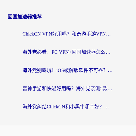
回国加速器推荐
ChickCN VPN好用吗？和奇游手游VPN对比哪个回国效果更好？海外党亲测实用指南
海外党必看：PC VPN+回国加速器怎么选？无缝访问国内资源全攻略
海外党别踩坑！iOS破解版软件不可靠？教你选对回国加速器无缝看国内资源
雷神手游和快喵好用吗？海外党亲测5款回国加速器，附斧牛Bling对比+微信视频号解决办法
海外党纠结ChickCN和小黑牛哪个好？一篇帮你选对回国加速器的实用指南