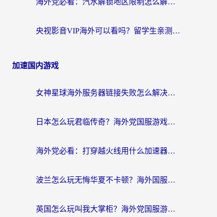
海外党必看：汽水解锁地区限制怎么解除？3招解决国内影音&生活服务难题
央视影音VIP海外可以看吗？留学生亲测有效的回国加速器选择指南
加速国内游戏
女神星球海外服务器链接失败怎么解决？海外党国服游戏加速避坑指南
日本怎么玩君临传奇？海外党国服游戏加速避坑指南（附菲律宾欧洲玩家实测）
海外党必看：打穿越火线用什么加速器？解决延迟卡顿，还能玩奇妙拼图世界和第五人格
波兰怎么玩无悔华夏不卡顿？海外国服游戏加速器终极指南（附征途2萤火突击解决方案）
英国怎么玩叫我大掌柜？海外党国服游戏加速避坑指南（附实测推荐）