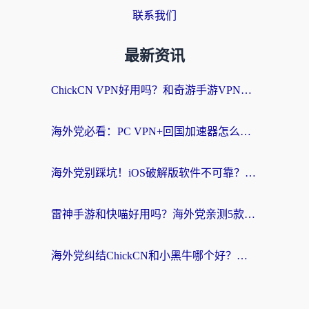
联系我们
最新资讯
ChickCN VPN好用吗？和奇游手游VPN对比哪个回国效果更好？海外党亲测实用指南
海外党必看：PC VPN+回国加速器怎么选？无缝访问国内资源全攻略
海外党别踩坑！iOS破解版软件不可靠？教你选对回国加速器无缝看国内资源
雷神手游和快喵好用吗？海外党亲测5款回国加速器，附斧牛Bling对比+微信视频号解决办法
海外党纠结ChickCN和小黑牛哪个好？一篇帮你选对回国加速器的实用指南