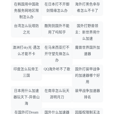
在韩国用中国政
在日本打不开御
海外打黑色幸存
务服务网地区限
剑情缘怎么办
者怎么不卡了
制怎么办
台湾怎么玩塔防
酷狗到国外不能
国外打野兽领
之光
用了吗知乎
主：新世界用什
么加速
澳洲打sky光·遇怎
在马来西亚打不
魔兽世界国外加
么才能不卡
开守望先锋怎么
速器
办
印度怎么玩帝王·
QQ海外听不了歌
国外打装甲战争
三国
的加速器哪个好
用
日本用什么加速
在南非怎么玩天
装甲战争加速器
器玩天下-异兽山
涯明月刀
排名
海
在国外打Dream
国外什么加速器
因版权限制无法