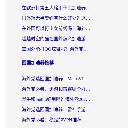
在欧洲打第五人格用什么加速器好？海外党亲测有效的国服游戏加速方案
国外玩无畏契约有什么好处？这份海外国服游戏加速指南帮你解决90%的卡顿问题
在外国可以打少女前线吗？海外党国服游戏畅玩终极指南（附避坑技巧）
超越时空的猫在国外怎么加速游戏？海外玩家国服畅玩终极指南
去国外能打QQ炫舞吗？海外党国服游戏不卡顿的终极指南
回国加速器推荐
海外党选回国加速器：MalusVPN好用吗？和快帆VPN哪个好？附真实对比与避坑指南
海外党必看：迅游和雷霆哪个好？3分钟教你选对回国加速器，无缝刷国内剧玩手游
斧牛和biubiu好用吗？海外党2026亲测回国加速器指南，附番茄加速器深度体验
海外党选回国加速器：雷神手游和洞见哪个好？附iPhone免费VPN推荐及ChickCNUfunR实测
海外党必看：稳定的VPN推荐及回国加速器选择全攻略——告别地域限制，轻松刷国内资源