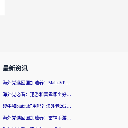
最新资讯
海外党选回国加速器：MalusVPN好用吗？和快帆VPN哪个好？附真实对比与避坑指南
海外党必看：迅游和雷霆哪个好？3分钟教你选对回国加速器，无缝刷国内剧玩手游
斧牛和biubiu好用吗？海外党2026亲测回国加速器指南，附番茄加速器深度体验
海外党选回国加速器：雷神手游和洞见哪个好？附iPhone免费VPN推荐及ChickCNUfunR实测