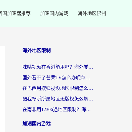
回国加速器推荐
加速国内游戏
海外地区限制
海外地区限制
咪咕视频在香港能用吗？海外党亲测有效的回国加速方案来了
国外看不了芒果TV怎么办呢苹果手机？海外党追剧游戏的全能解决方案
在巴西用搜狐视频地区限制怎么办？3步解决海外看国内剧的烦恼
酷我畅听所属地区无版权怎么解决？海外党必看的回国加速全攻略
在南非用12306遇地区限制？海外华人必看的回国加速全攻略（附B站芒果TV解锁技巧）
加速国内游戏