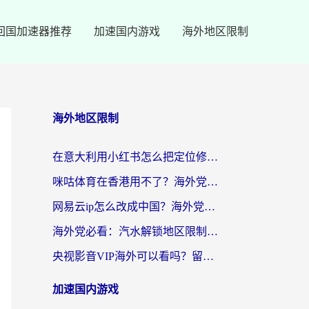
回国加速器推荐
加速国内游戏
海外地区限制
海外地区限制
在意大利用小红书怎么把定位修改到中国国内？3个实用技巧+1个靠谱工具帮你搞定
咪咕体育在香港用不了？海外党必看的回国加速器选择指南（附3个真实场景解决方案）
网易云ip怎么改成中国？海外党听音乐听书的无痛解决方案
海外党必看：汽水解锁地区限制怎么解除？3招解决国内影音&生活服务难题
央视影音VIP海外可以看吗？留学生亲测有效的回国加速器选择指南
加速国内游戏