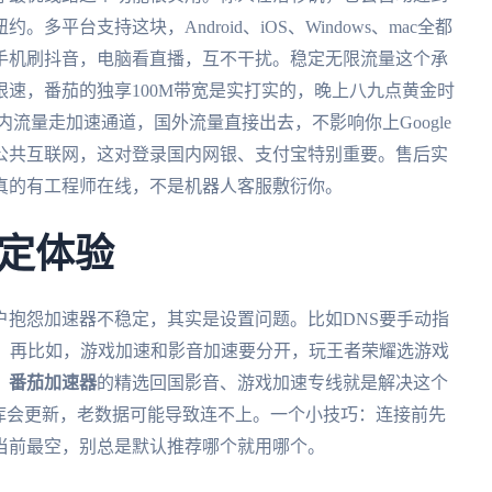
平台支持这块，Android、iOS、Windows、mac全都
手机刷抖音，电脑看直播，互不干扰。稳定无限流量这个承
速，番茄的独享100M带宽是实打实的，晚上八九点黄金时
流量走加速通道，国外流量直接出去，不影响你上Google
公共互联网，这对登录国内网银、支付宝特别重要。售后实
真的有工程师在线，不是机器人客服敷衍你。
定体验
户抱怨加速器不稳定，其实是设置问题。比如DNS要手动指
外。再比如，游戏加速和影音加速要分开，玩王者荣耀选游戏
。
番茄加速器
的精选回国影音、游戏加速专线就是解决这个
库会更新，老数据可能导致连不上。一个小技巧：连接前先
当前最空，别总是默认推荐哪个就用哪个。