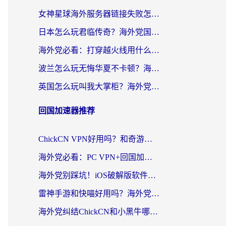
女神星球海外服务器链接失败怎么解决？海外党国服游戏加速避坑指南
日本怎么玩君临传奇？海外党国服游戏加速避坑指南（附菲律宾欧洲玩家实测）
海外党必看：打穿越火线用什么加速器？解决延迟卡顿，还能玩奇妙拼图世界和第五人格
波兰怎么玩无悔华夏不卡顿？海外国服游戏加速器终极指南（附征途2萤火突击解决方案）
英国怎么玩叫我大掌柜？海外党国服游戏加速避坑指南（附实测推荐）
回国加速器推荐
ChickCN VPN好用吗？和奇游手游VPN对比哪个回国效果更好？海外党亲测实用指南
海外党必看：PC VPN+回国加速器怎么选？无缝访问国内资源全攻略
海外党别踩坑！iOS破解版软件不可靠？教你选对回国加速器无缝看国内资源
雷神手游和快喵好用吗？海外党亲测5款回国加速器，附斧牛Bling对比+微信视频号解决办法
海外党纠结ChickCN和小黑牛哪个好？一篇帮你选对回国加速器的实用指南