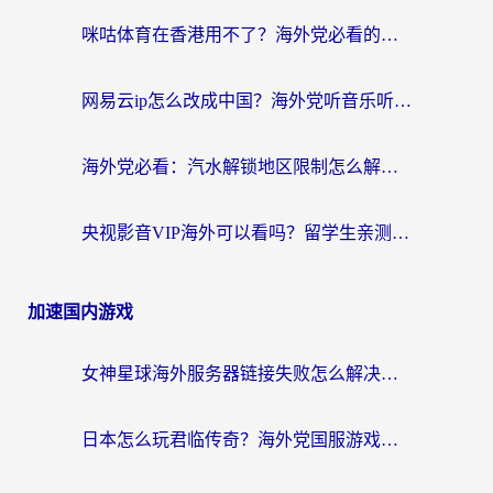
咪咕体育在香港用不了？海外党必看的回国加速器选择指南（附3个真实场景解决方案）
网易云ip怎么改成中国？海外党听音乐听书的无痛解决方案
海外党必看：汽水解锁地区限制怎么解除？3招解决国内影音&生活服务难题
央视影音VIP海外可以看吗？留学生亲测有效的回国加速器选择指南
加速国内游戏
女神星球海外服务器链接失败怎么解决？海外党国服游戏加速避坑指南
日本怎么玩君临传奇？海外党国服游戏加速避坑指南（附菲律宾欧洲玩家实测）