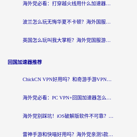
海外党必看：打穿越火线用什么加速器？解决延迟卡顿，还能玩奇妙拼图世界和第五人格
波兰怎么玩无悔华夏不卡顿？海外国服游戏加速器终极指南（附征途2萤火突击解决方案）
英国怎么玩叫我大掌柜？海外党国服游戏加速避坑指南（附实测推荐）
回国加速器推荐
ChickCN VPN好用吗？和奇游手游VPN对比哪个回国效果更好？海外党亲测实用指南
海外党必看：PC VPN+回国加速器怎么选？无缝访问国内资源全攻略
海外党别踩坑！iOS破解版软件不可靠？教你选对回国加速器无缝看国内资源
雷神手游和快喵好用吗？海外党亲测5款回国加速器，附斧牛Bling对比+微信视频号解决办法