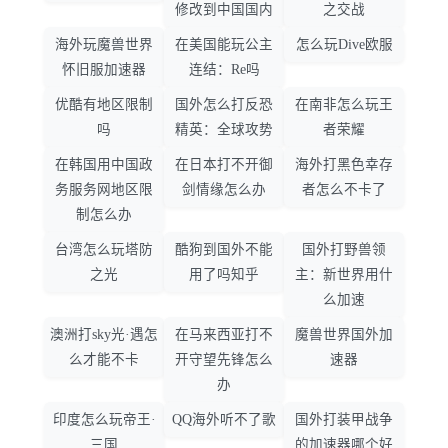
修改到中国国内
之交战
海外玩魔兽世界
在美国能玩公主
怎么玩Dive欧服
怀旧服加速器
连结：Re吗
优酷有地区限制
国外怎么打反恐
在南非怎么玩王
吗
精英：全球攻势
者荣耀
在韩国用中国政
在日本打不开御
海外打黑色幸存
务服务网地区限
剑情缘怎么办
者怎么不卡了
制怎么办
台湾怎么玩塔防
酷狗到国外不能
国外打野兽领
之光
用了吗知乎
主：新世界用什
么加速
澳洲打sky光·遇怎
在马来西亚打不
魔兽世界国外加
么才能不卡
开守望先锋怎么
速器
办
印度怎么玩帝王·
QQ海外听不了歌
国外打装甲战争
三国
的加速器哪个好