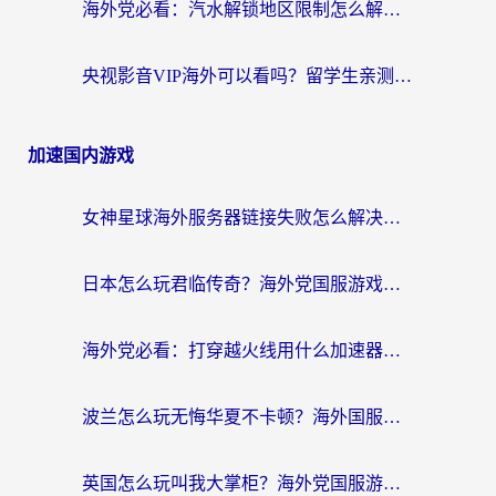
海外党必看：汽水解锁地区限制怎么解除？3招解决国内影音&生活服务难题
央视影音VIP海外可以看吗？留学生亲测有效的回国加速器选择指南
加速国内游戏
女神星球海外服务器链接失败怎么解决？海外党国服游戏加速避坑指南
日本怎么玩君临传奇？海外党国服游戏加速避坑指南（附菲律宾欧洲玩家实测）
海外党必看：打穿越火线用什么加速器？解决延迟卡顿，还能玩奇妙拼图世界和第五人格
波兰怎么玩无悔华夏不卡顿？海外国服游戏加速器终极指南（附征途2萤火突击解决方案）
英国怎么玩叫我大掌柜？海外党国服游戏加速避坑指南（附实测推荐）