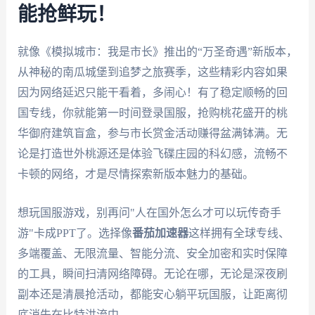
能抢鲜玩！
就像《模拟城市：我是市长》推出的“万圣奇遇”新版本，
从神秘的南瓜城堡到追梦之旅赛季，这些精彩内容如果
因为网络延迟只能干看着，多闹心！有了稳定顺畅的回
国专线，你就能第一时间登录国服，抢购桃花盛开的桃
华御府建筑盲盒，参与市长赏金活动赚得盆满钵满。无
论是打造世外桃源还是体验飞碟庄园的科幻感，流畅不
卡顿的网络，才是尽情探索新版本魅力的基础。
想玩国服游戏，别再问"人在国外怎么才可以玩传奇手
游"卡成PPT了。选择像
番茄加速器
这样拥有全球专线、
多端覆盖、无限流量、智能分流、安全加密和实时保障
的工具，瞬间扫清网络障碍。无论在哪，无论是深夜刷
副本还是清晨抢活动，都能安心躺平玩国服，让距离彻
底消失在比特洪流中。