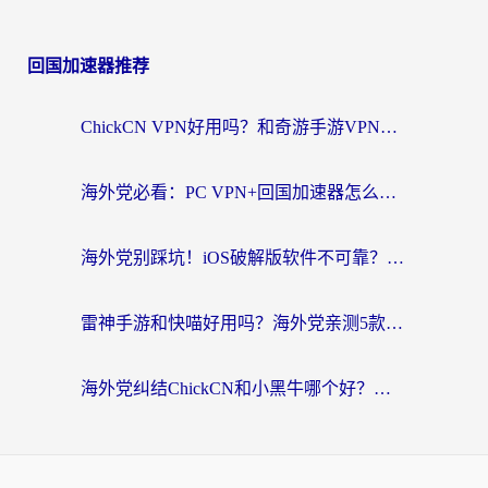
回国加速器推荐
ChickCN VPN好用吗？和奇游手游VPN对比哪个回国效果更好？海外党亲测实用指南
海外党必看：PC VPN+回国加速器怎么选？无缝访问国内资源全攻略
海外党别踩坑！iOS破解版软件不可靠？教你选对回国加速器无缝看国内资源
雷神手游和快喵好用吗？海外党亲测5款回国加速器，附斧牛Bling对比+微信视频号解决办法
海外党纠结ChickCN和小黑牛哪个好？一篇帮你选对回国加速器的实用指南