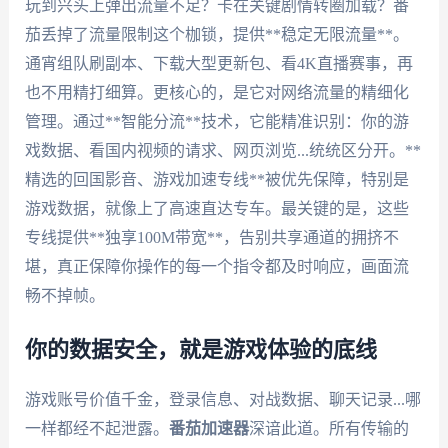
玩到兴头上弹出流量不足？卡在关键剧情转圈加载？番
茄丢掉了流量限制这个枷锁，提供**稳定无限流量**。
通宵组队刷副本、下载大型更新包、看4K直播赛事，再
也不用精打细算。更核心的，是它对网络流量的精细化
管理。通过**智能分流**技术，它能精准识别：你的游
戏数据、看国内视频的请求、网页浏览...统统区分开。**
精选的回国影音、游戏加速专线**被优先保障，特别是
游戏数据，就像上了高速直达专车。最关键的是，这些
专线提供**独享100M带宽**，告别共享通道的拥挤不
堪，真正保障你操作的每一个指令都及时响应，画面流
畅不掉帧。
你的数据安全，就是游戏体验的底线
游戏账号价值千金，登录信息、对战数据、聊天记录...哪
一样都经不起泄露。
番茄加速器
深谙此道。所有传输的