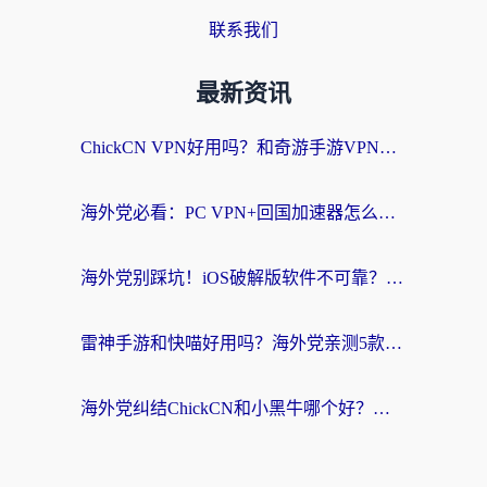
联系我们
最新资讯
ChickCN VPN好用吗？和奇游手游VPN对比哪个回国效果更好？海外党亲测实用指南
海外党必看：PC VPN+回国加速器怎么选？无缝访问国内资源全攻略
海外党别踩坑！iOS破解版软件不可靠？教你选对回国加速器无缝看国内资源
雷神手游和快喵好用吗？海外党亲测5款回国加速器，附斧牛Bling对比+微信视频号解决办法
海外党纠结ChickCN和小黑牛哪个好？一篇帮你选对回国加速器的实用指南