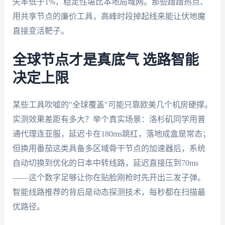
失率低于1%，稳定性堪比本地局域网。那些蹭蹭热点、
用共享节点的廉价工具，高峰时段掉起线来能让伏地魔
直接变活靶子。
全球节点才是真底气 选路智能
决定上限
某些工具吹嘘的"全球覆盖"可能只靠欧美几个机房硬撑。
实测效果差距有多大？举个真实场景：洛杉矶同学用普
通代理连亚服，延迟卡在180ms跳红，落地成盒是常态；
但换用番茄这类具备多区域骨干节点的加速器后，系统
自动切换到优化的日本中转线路，延迟直接压到70ms
——这个数字足够让你在贴脸刚枪时先开出三发子弹。
智能线路推荐的背后是动态探测技术，每秒都在扫描最
优路径。