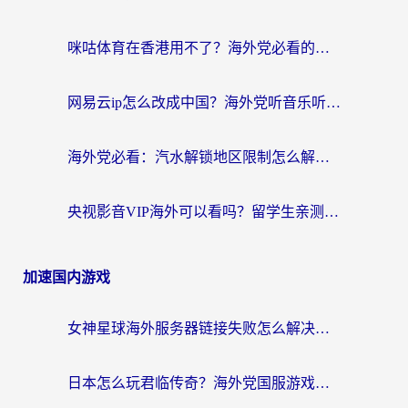
咪咕体育在香港用不了？海外党必看的回国加速器选择指南（附3个真实场景解决方案）
网易云ip怎么改成中国？海外党听音乐听书的无痛解决方案
海外党必看：汽水解锁地区限制怎么解除？3招解决国内影音&生活服务难题
央视影音VIP海外可以看吗？留学生亲测有效的回国加速器选择指南
加速国内游戏
女神星球海外服务器链接失败怎么解决？海外党国服游戏加速避坑指南
日本怎么玩君临传奇？海外党国服游戏加速避坑指南（附菲律宾欧洲玩家实测）