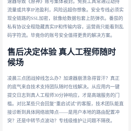
速器导致《原神》账号集体被封。免费工具常通过劫持
流量或共享IP池盈利，风险远超你想象。安全专线必须实
现全链路的SSL加密，就像给数据包套上防弹衣。番茄的
私有协议全程隐藏真实IP和传输内容，运营商只能看到乱
码字符流。毕竟你的账号安全值得更贵的解决方案。
售后决定体验 真人工程师随时
候场
凌晨三点团战掉线怎么办？加速器崩溃急得冒汗？真正
的底气来自技术支持团队随时在线解决。从应用内一键
提交日志到真人工程师30分钟响应，才是高端服务的门
槛。对比某些只会回复"重启试试"的客服，技术团队能直
接诊断到具体网络故障点——是用户本地的路由配置冲
突？还是中转节点波动？专线级维护让问题不隔夜。