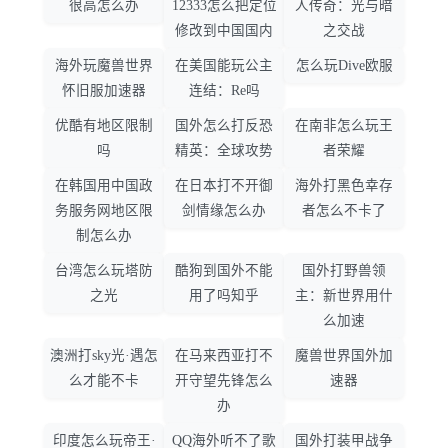
很高怎么办
12333怎么把定位
人传奇：光与暗
修改到中国国内
之交战
海外玩魔兽世界
在美国能玩公主
怎么玩Dive欧服
怀旧服加速器
连结：Re吗
优酷有地区限制
国外怎么打反恐
在南非怎么玩王
吗
精英：全球攻势
者荣耀
在韩国用中国政
在日本打不开御
海外打黑色幸存
务服务网地区限
剑情缘怎么办
者怎么不卡了
制怎么办
台湾怎么玩塔防
酷狗到国外不能
国外打野兽领
之光
用了吗知乎
主：新世界用什
么加速
澳洲打sky光·遇怎
在马来西亚打不
魔兽世界国外加
么才能不卡
开守望先锋怎么
速器
办
印度怎么玩帝王·
QQ海外听不了歌
国外打装甲战争