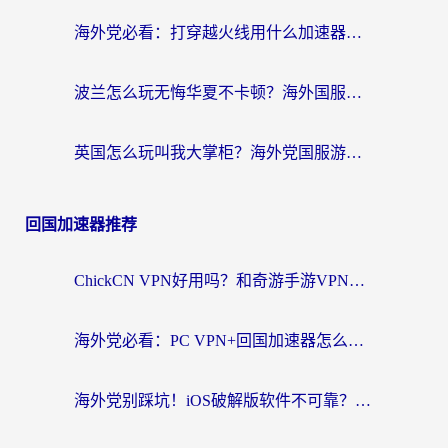
海外党必看：打穿越火线用什么加速器？解决延迟卡顿，还能玩奇妙拼图世界和第五人格
波兰怎么玩无悔华夏不卡顿？海外国服游戏加速器终极指南（附征途2萤火突击解决方案）
英国怎么玩叫我大掌柜？海外党国服游戏加速避坑指南（附实测推荐）
回国加速器推荐
ChickCN VPN好用吗？和奇游手游VPN对比哪个回国效果更好？海外党亲测实用指南
海外党必看：PC VPN+回国加速器怎么选？无缝访问国内资源全攻略
海外党别踩坑！iOS破解版软件不可靠？教你选对回国加速器无缝看国内资源