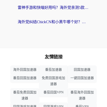
雷神手游和快喵好用吗？海外党亲测5款回国加速器，附斧牛Bling对比+微信视频号解决办法
海外党纠结ChickCN和小黑牛哪个好？一篇帮你选对回国加速器的实用指南
友情链接
海外回国加速器
番茄加速器
回国加速器
番茄回国加速器
免费回国游戏加
一键回国加速器
速器
番茄免费回国加
番茄回国VPN
番茄海外回国加
速器
速器
回国游戏加速器
回国游戏VPN
番茄VPN