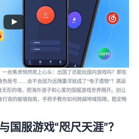
，一丝焦虑悄然爬上心头：出国了还能玩国内游戏吗？那些
色账号……会不会因为远隔重洋就成了“电子遗物”？高延
像无形的墙，把海外游子和心爱的国服游戏世界隔开。别让
身打造的破墙指南，手把手教你如何跨越地域阻隔，稳定畅
与国服游戏“咫尺天涯”？