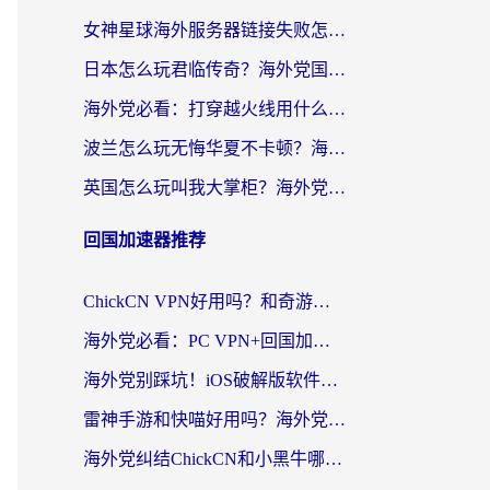
女神星球海外服务器链接失败怎么解决？海外党国服游戏加速避坑指南
日本怎么玩君临传奇？海外党国服游戏加速避坑指南（附菲律宾欧洲玩家实测）
海外党必看：打穿越火线用什么加速器？解决延迟卡顿，还能玩奇妙拼图世界和第五人格
波兰怎么玩无悔华夏不卡顿？海外国服游戏加速器终极指南（附征途2萤火突击解决方案）
英国怎么玩叫我大掌柜？海外党国服游戏加速避坑指南（附实测推荐）
回国加速器推荐
ChickCN VPN好用吗？和奇游手游VPN对比哪个回国效果更好？海外党亲测实用指南
海外党必看：PC VPN+回国加速器怎么选？无缝访问国内资源全攻略
海外党别踩坑！iOS破解版软件不可靠？教你选对回国加速器无缝看国内资源
雷神手游和快喵好用吗？海外党亲测5款回国加速器，附斧牛Bling对比+微信视频号解决办法
海外党纠结ChickCN和小黑牛哪个好？一篇帮你选对回国加速器的实用指南