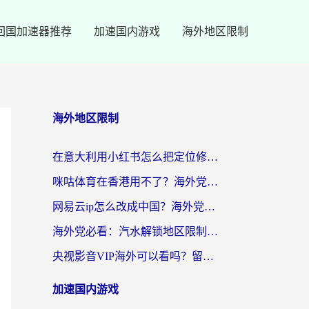
回国加速器推荐
加速国内游戏
海外地区限制
海外地区限制
在意大利用小红书怎么把定位修改到中国国内？3个实用技巧+1个靠谱工具帮你搞定
咪咕体育在香港用不了？海外党必看的回国加速器选择指南（附3个真实场景解决方案）
网易云ip怎么改成中国？海外党听音乐听书的无痛解决方案
海外党必看：汽水解锁地区限制怎么解除？3招解决国内影音&生活服务难题
央视影音VIP海外可以看吗？留学生亲测有效的回国加速器选择指南
加速国内游戏