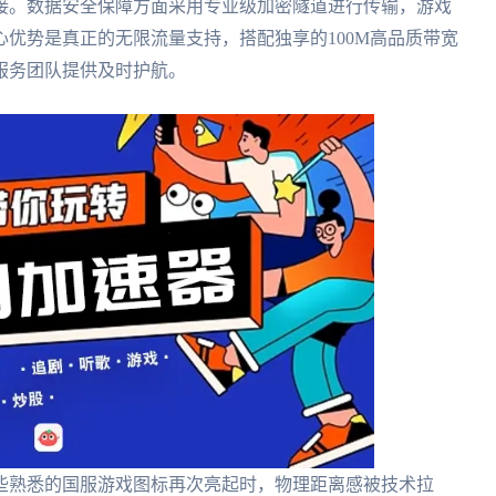
接。数据安全保障方面采用专业级加密隧道进行传输，游戏
优势是真正的无限流量支持，搭配独享的100M高品质带宽
服务团队提供及时护航。
些熟悉的国服游戏图标再次亮起时，物理距离感被技术拉