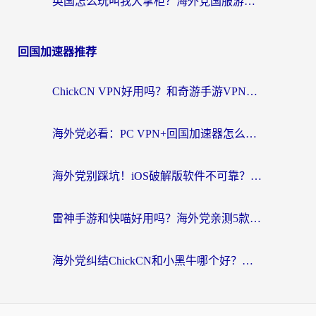
英国怎么玩叫我大掌柜？海外党国服游戏加速避坑指南（附实测推荐）
回国加速器推荐
ChickCN VPN好用吗？和奇游手游VPN对比哪个回国效果更好？海外党亲测实用指南
海外党必看：PC VPN+回国加速器怎么选？无缝访问国内资源全攻略
海外党别踩坑！iOS破解版软件不可靠？教你选对回国加速器无缝看国内资源
雷神手游和快喵好用吗？海外党亲测5款回国加速器，附斧牛Bling对比+微信视频号解决办法
海外党纠结ChickCN和小黑牛哪个好？一篇帮你选对回国加速器的实用指南