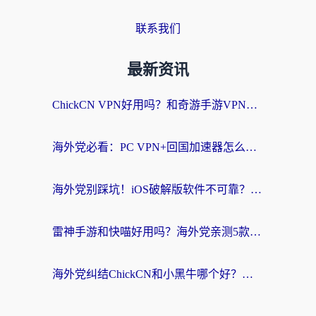
联系我们
最新资讯
ChickCN VPN好用吗？和奇游手游VPN对比哪个回国效果更好？海外党亲测实用指南
海外党必看：PC VPN+回国加速器怎么选？无缝访问国内资源全攻略
海外党别踩坑！iOS破解版软件不可靠？教你选对回国加速器无缝看国内资源
雷神手游和快喵好用吗？海外党亲测5款回国加速器，附斧牛Bling对比+微信视频号解决办法
海外党纠结ChickCN和小黑牛哪个好？一篇帮你选对回国加速器的实用指南