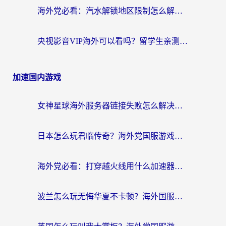
海外党必看：汽水解锁地区限制怎么解除？3招解决国内影音&生活服务难题
央视影音VIP海外可以看吗？留学生亲测有效的回国加速器选择指南
加速国内游戏
女神星球海外服务器链接失败怎么解决？海外党国服游戏加速避坑指南
日本怎么玩君临传奇？海外党国服游戏加速避坑指南（附菲律宾欧洲玩家实测）
海外党必看：打穿越火线用什么加速器？解决延迟卡顿，还能玩奇妙拼图世界和第五人格
波兰怎么玩无悔华夏不卡顿？海外国服游戏加速器终极指南（附征途2萤火突击解决方案）