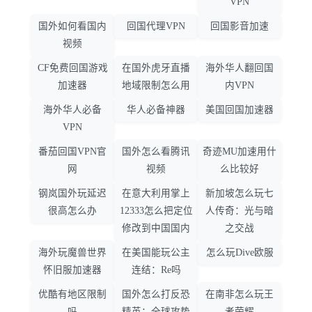
VPN
国外如何看国内
回国代理VPN
回国影音加速
视频
CF免费回国游戏
在国外虎牙直播
海外华人翻回国
加速器
地域限制怎么用
内VPN
海外华人必备
华人必备神器
美国回国加速器
VPN
番茄回国VPN官
国外怎么看腾讯
奇迹MU加速用什
网
视频
么比较好
钢岚国外玩延迟
在意大利用掌上
新加坡怎么玩七
很高怎么办
12333怎么把定位
人传奇：光与暗
修改到中国国内
之交战
海外玩魔兽世界
在美国能玩公主
怎么玩Dive欧服
怀旧服加速器
连结：Re吗
优酷有地区限制
国外怎么打反恐
在南非怎么玩王
吗
精英：全球攻势
者荣耀