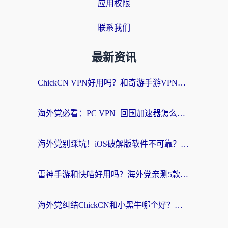
应用权限
联系我们
最新资讯
ChickCN VPN好用吗？和奇游手游VPN对比哪个回国效果更好？海外党亲测实用指南
海外党必看：PC VPN+回国加速器怎么选？无缝访问国内资源全攻略
海外党别踩坑！iOS破解版软件不可靠？教你选对回国加速器无缝看国内资源
雷神手游和快喵好用吗？海外党亲测5款回国加速器，附斧牛Bling对比+微信视频号解决办法
海外党纠结ChickCN和小黑牛哪个好？一篇帮你选对回国加速器的实用指南