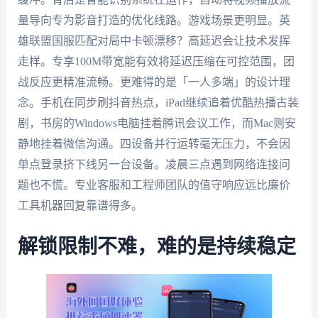
量导向专为影音打造的优化线路。游戏场景更明显。英
雄联盟国服匹配对局中卡顿漂移？高延迟会让技术发挥
走样。专享100M带宽能有效将延迟压缩在可控范围，团
战反应更精准流畅。更难得的是「一人多端」的设计理
念。手机在同步刷抖音热点，iPad继续追着优酷热播古装
剧，书房的Windows电脑挂着腾讯会议工作，而Mac则安
静地挂着微信沟通。四设备并行运转毫无压力，不会因
单点登录挤下线另一台设备。凌晨三点遇到网络连接问
题也不慌。专业客服和工程师团队的值守响应远比廉价
工具机器回复靠谱得多。
解锁限制不难，难的是持续稳定