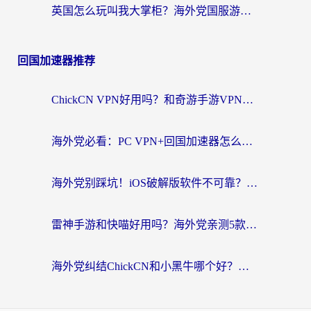
英国怎么玩叫我大掌柜？海外党国服游戏加速避坑指南（附实测推荐）
回国加速器推荐
ChickCN VPN好用吗？和奇游手游VPN对比哪个回国效果更好？海外党亲测实用指南
海外党必看：PC VPN+回国加速器怎么选？无缝访问国内资源全攻略
海外党别踩坑！iOS破解版软件不可靠？教你选对回国加速器无缝看国内资源
雷神手游和快喵好用吗？海外党亲测5款回国加速器，附斧牛Bling对比+微信视频号解决办法
海外党纠结ChickCN和小黑牛哪个好？一篇帮你选对回国加速器的实用指南