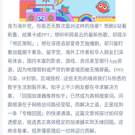
身为海外党，你是否无数次面对这样的场景？想刷B站看
新番，结果卡成PPT；想听听网易云的最新热歌，却提示
「地区限制」；想在深夜追部爱奇艺独播剧，却只能盯
着加载圈干着急。留学党、海外工作者和华人朋友们深
有体会，国内丰富的影音、游戏、资讯甚至银行App资
源，因为地理限制或严苛的审查墙而被无情屏蔽。DNS
污染、IP封锁、区域授权...这些无形的墙将我们与熟悉的
数字生活割裂开来。知乎上不少网友都在寻求解决方
案，「回国加速器推荐知乎」已然成为高频搜索词。问
题根源在于网络访问路径受阻，而解决之道，正是找到
一条「专精回国」的快速通道。这篇文章将探讨如何穿
透壁垒，挑选真正高效稳定的加速器实现无缝回国。这
绝非易事，但弄懂原理后一切将迎刃而解。