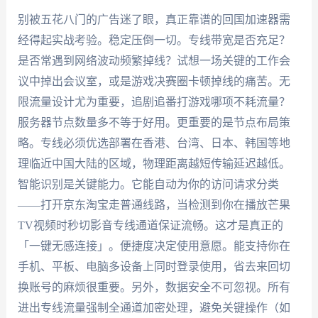
别被五花八门的广告迷了眼，真正靠谱的回国加速器需
经得起实战考验。稳定压倒一切。专线带宽是否充足？
是否常遇到网络波动频繁掉线？试想一场关键的工作会
议中掉出会议室，或是游戏决赛圈卡顿掉线的痛苦。无
限流量设计尤为重要，追剧追番打游戏哪项不耗流量？
服务器节点数量多不等于好用。更重要的是节点布局策
略。专线必须优选部署在香港、台湾、日本、韩国等地
理临近中国大陆的区域，物理距离越短传输延迟越低。
智能识别是关键能力。它能自动为你的访问请求分类
——打开京东淘宝走普通线路，当检测到你在播放芒果
TV视频时秒切影音专线通道保证流畅。这才是真正的
「一键无感连接」。便捷度决定使用意愿。能支持你在
手机、平板、电脑多设备上同时登录使用，省去来回切
换账号的麻烦很重要。另外，数据安全不可忽视。所有
进出专线流量强制全通道加密处理，避免关键操作（如