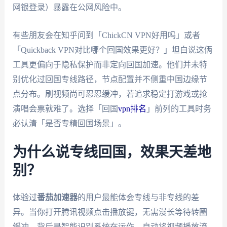
网银登录）暴露在公网风险中。
有些朋友会在知乎问到「ChickCN VPN好用吗」或者
「Quickback VPN对比哪个回国效果更好？」坦白说这俩
工具更偏向于隐私保护而非定向回国加速。他们并未特
别优化过回国专线路径，节点配置并不侧重中国边缘节
点分布。刷视频尚可忍忍缓冲，若追求稳定打游戏或抢
演唱会票就难了。选择「回国
vpn排名
」前列的工具时务
必认清「是否专精回国场景」。
为什么说专线回国，效果天差地
别？
体验过
番茄加速器
的用户最能体会专线与非专线的差
异。当你打开腾讯视频点击播放键，无需漫长等待转圈
缓冲。背后是智能识别系统在运作，自动将视频播放流