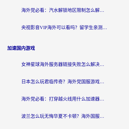
海外党必看：汽水解锁地区限制怎么解除？3招解决国内影音&生活服务难题
央视影音VIP海外可以看吗？留学生亲测有效的回国加速器选择指南
加速国内游戏
女神星球海外服务器链接失败怎么解决？海外党国服游戏加速避坑指南
日本怎么玩君临传奇？海外党国服游戏加速避坑指南（附菲律宾欧洲玩家实测）
海外党必看：打穿越火线用什么加速器？解决延迟卡顿，还能玩奇妙拼图世界和第五人格
波兰怎么玩无悔华夏不卡顿？海外国服游戏加速器终极指南（附征途2萤火突击解决方案）