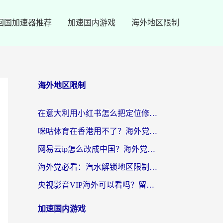
回国加速器推荐
加速国内游戏
海外地区限制
海外地区限制
在意大利用小红书怎么把定位修改到中国国内？3个实用技巧+1个靠谱工具帮你搞定
咪咕体育在香港用不了？海外党必看的回国加速器选择指南（附3个真实场景解决方案）
网易云ip怎么改成中国？海外党听音乐听书的无痛解决方案
海外党必看：汽水解锁地区限制怎么解除？3招解决国内影音&生活服务难题
央视影音VIP海外可以看吗？留学生亲测有效的回国加速器选择指南
加速国内游戏