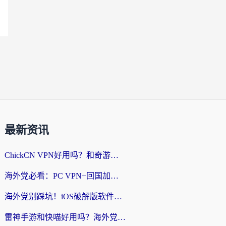
最新资讯
ChickCN VPN好用吗？和奇游手游VPN对比哪个回国效果更好？海外党亲测实用指南
海外党必看：PC VPN+回国加速器怎么选？无缝访问国内资源全攻略
海外党别踩坑！iOS破解版软件不可靠？教你选对回国加速器无缝看国内资源
雷神手游和快喵好用吗？海外党亲测5款回国加速器，附斧牛Bling对比+微信视频号解决办法