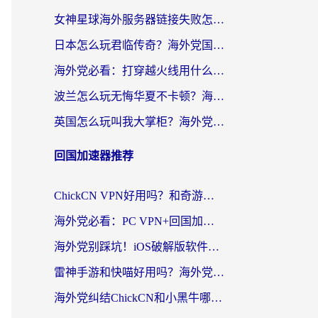
女神星球海外服务器链接失败怎么解决？海外党国服游戏加速避坑指南
日本怎么玩君临传奇？海外党国服游戏加速避坑指南（附菲律宾欧洲玩家实测）
海外党必看：打穿越火线用什么加速器？解决延迟卡顿，还能玩奇妙拼图世界和第五人格
波兰怎么玩无悔华夏不卡顿？海外国服游戏加速器终极指南（附征途2萤火突击解决方案）
英国怎么玩叫我大掌柜？海外党国服游戏加速避坑指南（附实测推荐）
回国加速器推荐
ChickCN VPN好用吗？和奇游手游VPN对比哪个回国效果更好？海外党亲测实用指南
海外党必看：PC VPN+回国加速器怎么选？无缝访问国内资源全攻略
海外党别踩坑！iOS破解版软件不可靠？教你选对回国加速器无缝看国内资源
雷神手游和快喵好用吗？海外党亲测5款回国加速器，附斧牛Bling对比+微信视频号解决办法
海外党纠结ChickCN和小黑牛哪个好？一篇帮你选对回国加速器的实用指南