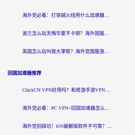
海外党必看：打穿越火线用什么加速器？解决延迟卡顿，还能玩奇妙拼图世界和第五人格
波兰怎么玩无悔华夏不卡顿？海外国服游戏加速器终极指南（附征途2萤火突击解决方案）
英国怎么玩叫我大掌柜？海外党国服游戏加速避坑指南（附实测推荐）
回国加速器推荐
ChickCN VPN好用吗？和奇游手游VPN对比哪个回国效果更好？海外党亲测实用指南
海外党必看：PC VPN+回国加速器怎么选？无缝访问国内资源全攻略
海外党别踩坑！iOS破解版软件不可靠？教你选对回国加速器无缝看国内资源