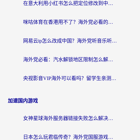
在意大利用小红书怎么把定位修改到中国国内？3个实用技巧+1个靠谱工具帮你搞定
咪咕体育在香港用不了？海外党必看的回国加速器选择指南（附3个真实场景解决方案）
网易云ip怎么改成中国？海外党听音乐听书的无痛解决方案
海外党必看：汽水解锁地区限制怎么解除？3招解决国内影音&生活服务难题
央视影音VIP海外可以看吗？留学生亲测有效的回国加速器选择指南
加速国内游戏
女神星球海外服务器链接失败怎么解决？海外党国服游戏加速避坑指南
日本怎么玩君临传奇？海外党国服游戏加速避坑指南（附菲律宾欧洲玩家实测）