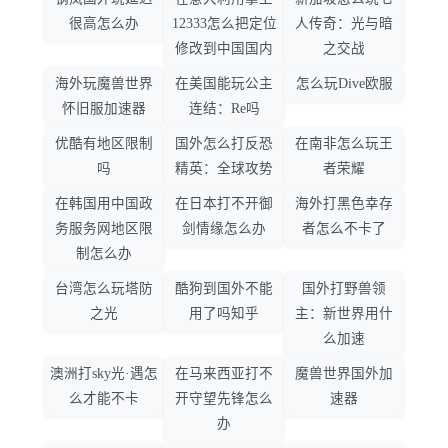
很高怎么办
12333怎么把定位
人传奇：光与暗
修改到中国国内
之交战
海外玩魔兽世界
在美国能玩公主
怎么玩Dive欧服
怀旧服加速器
连结：Re吗
优酷有地区限制
国外怎么打反恐
在南非怎么玩王
吗
精英：全球攻势
者荣耀
在韩国用中国政
在日本打不开御
海外打黑色幸存
务服务网地区限
剑情缘怎么办
者怎么不卡了
制怎么办
台湾怎么玩塔防
酷狗到国外不能
国外打野兽领
之光
用了吗知乎
主：新世界用什
么加速
澳洲打sky光·遇怎
在马来西亚打不
魔兽世界国外加
么才能不卡
开守望先锋怎么
速器
办