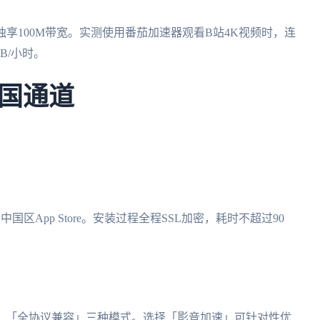
享100M带宽。实测使用番茄加速器观看B站4K视频时，连
B/小时。
国通道
区App Store。安装过程全程SSL加密，耗时不超过90
」「全协议兼容」三种模式。选择「影音加速」可针对性优