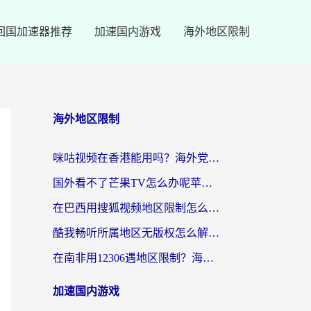
回国加速器推荐
加速国内游戏
海外地区限制
海外地区限制
咪咕视频在香港能用吗？海外党亲测有效的回国加速方案来了
国外看不了芒果TV怎么办呢苹果手机？海外党追剧游戏的全能解决方案
在巴西用搜狐视频地区限制怎么办？3步解决海外看国内剧的烦恼
酷我畅听所属地区无版权怎么解决？海外党必看的回国加速全攻略
在南非用12306遇地区限制？海外华人必看的回国加速全攻略（附B站芒果TV解锁技巧）
加速国内游戏