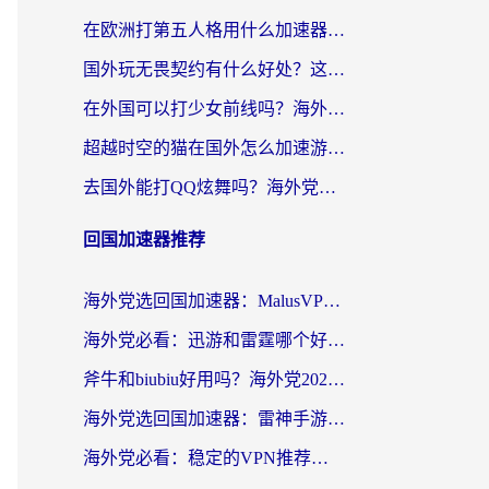
在欧洲打第五人格用什么加速器好？海外党亲测有效的国服游戏加速方案
国外玩无畏契约有什么好处？这份海外国服游戏加速指南帮你解决90%的卡顿问题
在外国可以打少女前线吗？海外党国服游戏畅玩终极指南（附避坑技巧）
超越时空的猫在国外怎么加速游戏？海外玩家国服畅玩终极指南
去国外能打QQ炫舞吗？海外党国服游戏不卡顿的终极指南
回国加速器推荐
海外党选回国加速器：MalusVPN好用吗？和快帆VPN哪个好？附真实对比与避坑指南
海外党必看：迅游和雷霆哪个好？3分钟教你选对回国加速器，无缝刷国内剧玩手游
斧牛和biubiu好用吗？海外党2026亲测回国加速器指南，附番茄加速器深度体验
海外党选回国加速器：雷神手游和洞见哪个好？附iPhone免费VPN推荐及ChickCNUfunR实测
海外党必看：稳定的VPN推荐及回国加速器选择全攻略——告别地域限制，轻松刷国内资源