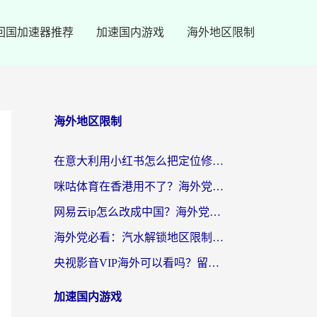
回国加速器推荐
加速国内游戏
海外地区限制
海外地区限制
在意大利用小红书怎么把定位修改到中国国内？3个实用技巧+1个靠谱工具帮你搞定
咪咕体育在香港用不了？海外党必看的回国加速器选择指南（附3个真实场景解决方案）
网易云ip怎么改成中国？海外党听音乐听书的无痛解决方案
海外党必看：汽水解锁地区限制怎么解除？3招解决国内影音&生活服务难题
央视影音VIP海外可以看吗？留学生亲测有效的回国加速器选择指南
加速国内游戏