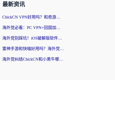
最新资讯
ChickCN VPN好用吗？和奇游手游VPN对比哪个回国效果更好？海外党亲测实用指南
海外党必看：PC VPN+回国加速器怎么选？无缝访问国内资源全攻略
海外党别踩坑！iOS破解版软件不可靠？教你选对回国加速器无缝看国内资源
雷神手游和快喵好用吗？海外党亲测5款回国加速器，附斧牛Bling对比+微信视频号解决办法
海外党纠结ChickCN和小黑牛哪个好？一篇帮你选对回国加速器的实用指南