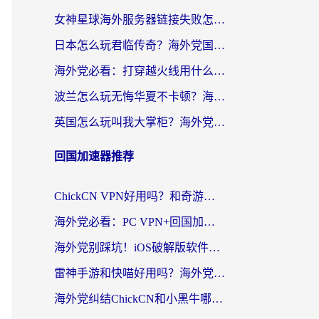
女神星球海外服务器链接失败怎么解决？海外党国服游戏加速避坑指南
日本怎么玩君临传奇？海外党国服游戏加速避坑指南（附菲律宾欧洲玩家实测）
海外党必看：打穿越火线用什么加速器？解决延迟卡顿，还能玩奇妙拼图世界和第五人格
波兰怎么玩无悔华夏不卡顿？海外国服游戏加速器终极指南（附征途2萤火突击解决方案）
英国怎么玩叫我大掌柜？海外党国服游戏加速避坑指南（附实测推荐）
回国加速器推荐
ChickCN VPN好用吗？和奇游手游VPN对比哪个回国效果更好？海外党亲测实用指南
海外党必看：PC VPN+回国加速器怎么选？无缝访问国内资源全攻略
海外党别踩坑！iOS破解版软件不可靠？教你选对回国加速器无缝看国内资源
雷神手游和快喵好用吗？海外党亲测5款回国加速器，附斧牛Bling对比+微信视频号解决办法
海外党纠结ChickCN和小黑牛哪个好？一篇帮你选对回国加速器的实用指南