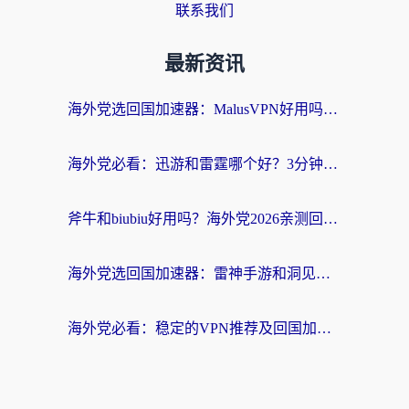
联系我们
最新资讯
海外党选回国加速器：MalusVPN好用吗？和快帆VPN哪个好？附真实对比与避坑指南
海外党必看：迅游和雷霆哪个好？3分钟教你选对回国加速器，无缝刷国内剧玩手游
斧牛和biubiu好用吗？海外党2026亲测回国加速器指南，附番茄加速器深度体验
海外党选回国加速器：雷神手游和洞见哪个好？附iPhone免费VPN推荐及ChickCNUfunR实测
海外党必看：稳定的VPN推荐及回国加速器选择全攻略——告别地域限制，轻松刷国内资源