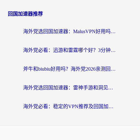
回国加速器推荐
海外党选回国加速器：MalusVPN好用吗？和快帆VPN哪个好？附真实对比与避坑指南
海外党必看：迅游和雷霆哪个好？3分钟教你选对回国加速器，无缝刷国内剧玩手游
斧牛和biubiu好用吗？海外党2026亲测回国加速器指南，附番茄加速器深度体验
海外党选回国加速器：雷神手游和洞见哪个好？附iPhone免费VPN推荐及ChickCNUfunR实测
海外党必看：稳定的VPN推荐及回国加速器选择全攻略——告别地域限制，轻松刷国内资源