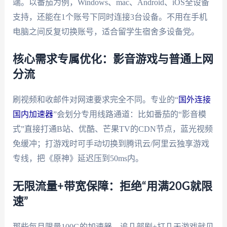
端。以番茄为例，Windows、mac、Android、iOS全设备
支持，还能在1个账号下同时连接3台设备。不用在手机
电脑之间反复切换账号，适合留学生宿舍多设备党。
核心需求专属优化：影音游戏与普通上网
分流
刷视频和收邮件对网速要求完全不同。专业的“
国外连接
国内加速器
”会划分专用线路通道：比如番茄的“影音模
式”直接打通B站、优酷、芒果TV的CDN节点，蓝光视频
免缓冲；打游戏时可手动切换到腾讯云/阿里云独享游戏
专线，把《原神》延迟压到50ms内。
无限流量+带宽保障：拒绝“用满20G就限
速”
那些每月限量100G的加速器，追几部剧+打几天游戏就见