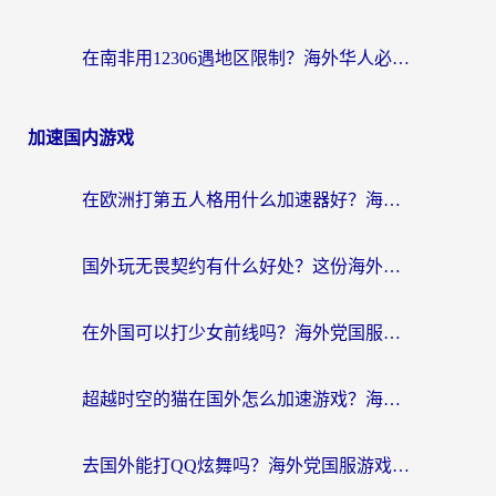
在南非用12306遇地区限制？海外华人必看的回国加速全攻略（附B站芒果TV解锁技巧）
加速国内游戏
在欧洲打第五人格用什么加速器好？海外党亲测有效的国服游戏加速方案
国外玩无畏契约有什么好处？这份海外国服游戏加速指南帮你解决90%的卡顿问题
在外国可以打少女前线吗？海外党国服游戏畅玩终极指南（附避坑技巧）
超越时空的猫在国外怎么加速游戏？海外玩家国服畅玩终极指南
去国外能打QQ炫舞吗？海外党国服游戏不卡顿的终极指南