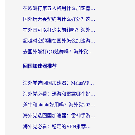
在欧洲打第五人格用什么加速器好？海外党亲测有效的国服游戏加速方案
国外玩无畏契约有什么好处？这份海外国服游戏加速指南帮你解决90%的卡顿问题
在外国可以打少女前线吗？海外党国服游戏畅玩终极指南（附避坑技巧）
超越时空的猫在国外怎么加速游戏？海外玩家国服畅玩终极指南
去国外能打QQ炫舞吗？海外党国服游戏不卡顿的终极指南
回国加速器推荐
海外党选回国加速器：MalusVPN好用吗？和快帆VPN哪个好？附真实对比与避坑指南
海外党必看：迅游和雷霆哪个好？3分钟教你选对回国加速器，无缝刷国内剧玩手游
斧牛和biubiu好用吗？海外党2026亲测回国加速器指南，附番茄加速器深度体验
海外党选回国加速器：雷神手游和洞见哪个好？附iPhone免费VPN推荐及ChickCNUfunR实测
海外党必看：稳定的VPN推荐及回国加速器选择全攻略——告别地域限制，轻松刷国内资源