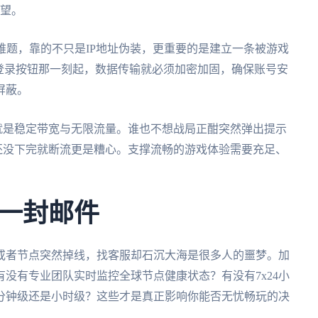
奢望。
证难题，靠的不只是IP地址伪装，更重要的是建立一条被游戏
登录按钮那一刻起，数据传输就必须加密加固，确保账号安
屏蔽。
障就是稳定带宽与无限流量。谁也不想战局正酣突然弹出提示
还没下完就断流更是糟心。支撑流畅的游戏体验需要充足、
一封邮件
或者节点突然掉线，找客服却石沉大海是很多人的噩梦。加
没有专业团队实时监控全球节点健康状态？有没有7x24小
分钟级还是小时级？这些才是真正影响你能否无忧畅玩的决