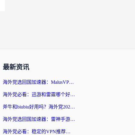
最新资讯
海外党选回国加速器：MalusVPN好用吗？和快帆VPN哪个好？附真实对比与避坑指南
海外党必看：迅游和雷霆哪个好？3分钟教你选对回国加速器，无缝刷国内剧玩手游
斧牛和biubiu好用吗？海外党2026亲测回国加速器指南，附番茄加速器深度体验
海外党选回国加速器：雷神手游和洞见哪个好？附iPhone免费VPN推荐及ChickCNUfunR实测
海外党必看：稳定的VPN推荐及回国加速器选择全攻略——告别地域限制，轻松刷国内资源