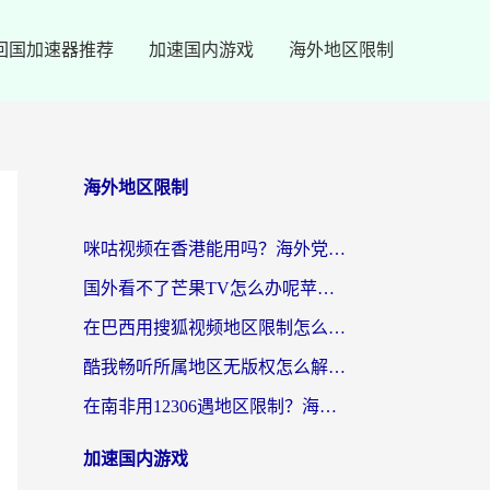
回国加速器推荐
加速国内游戏
海外地区限制
海外地区限制
咪咕视频在香港能用吗？海外党亲测有效的回国加速方案来了
国外看不了芒果TV怎么办呢苹果手机？海外党追剧游戏的全能解决方案
在巴西用搜狐视频地区限制怎么办？3步解决海外看国内剧的烦恼
酷我畅听所属地区无版权怎么解决？海外党必看的回国加速全攻略
在南非用12306遇地区限制？海外华人必看的回国加速全攻略（附B站芒果TV解锁技巧）
加速国内游戏