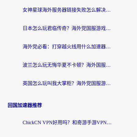
女神星球海外服务器链接失败怎么解决？海外党国服游戏加速避坑指南
日本怎么玩君临传奇？海外党国服游戏加速避坑指南（附菲律宾欧洲玩家实测）
海外党必看：打穿越火线用什么加速器？解决延迟卡顿，还能玩奇妙拼图世界和第五人格
波兰怎么玩无悔华夏不卡顿？海外国服游戏加速器终极指南（附征途2萤火突击解决方案）
英国怎么玩叫我大掌柜？海外党国服游戏加速避坑指南（附实测推荐）
回国加速器推荐
ChickCN VPN好用吗？和奇游手游VPN对比哪个回国效果更好？海外党亲测实用指南