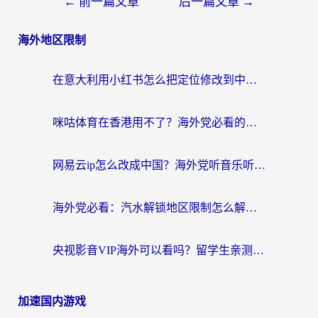
←
前一篇文章
后一篇文章
→
海外地区限制
在意大利用小红书怎么把定位修改到中国国内？3个实用技巧+1个靠谱工具帮你搞定
咪咕体育在香港用不了？海外党必看的回国加速器选择指南（附3个真实场景解决方案）
网易云ip怎么改成中国？海外党听音乐听书的无痛解决方案
海外党必看：汽水解锁地区限制怎么解除？3招解决国内影音&生活服务难题
央视影音VIP海外可以看吗？留学生亲测有效的回国加速器选择指南
加速国内游戏