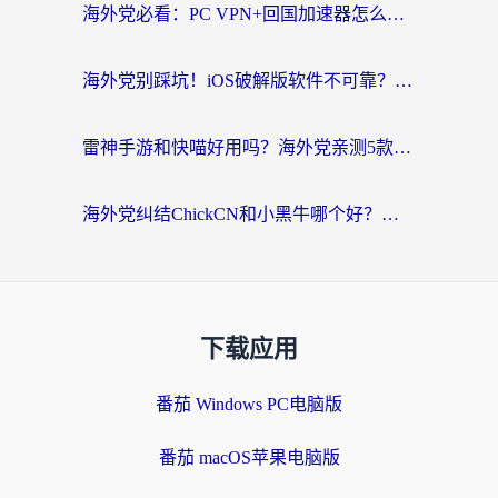
海外党必看：PC VPN+回国加速器怎么选？无缝访问国内资源全攻略
海外党别踩坑！iOS破解版软件不可靠？教你选对回国加速器无缝看国内资源
雷神手游和快喵好用吗？海外党亲测5款回国加速器，附斧牛Bling对比+微信视频号解决办法
海外党纠结ChickCN和小黑牛哪个好？一篇帮你选对回国加速器的实用指南
下载应用
番茄 Windows PC电脑版
番茄 macOS苹果电脑版