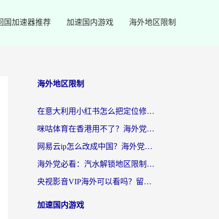
回国加速器推荐
加速国内游戏
海外地区限制
海外地区限制
在意大利用小红书怎么把定位修改到中国国内？3个实用技巧+1个靠谱工具帮你搞定
咪咕体育在香港用不了？海外党必看的回国加速器选择指南（附3个真实场景解决方案）
网易云ip怎么改成中国？海外党听音乐听书的无痛解决方案
海外党必看：汽水解锁地区限制怎么解除？3招解决国内影音&生活服务难题
央视影音VIP海外可以看吗？留学生亲测有效的回国加速器选择指南
加速国内游戏