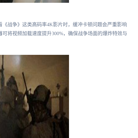
看《战争》这类高码率4K影片时，缓冲卡顿问题会严重影响
可将视频加载速度提升300%，确保战争场面的爆炸特效与