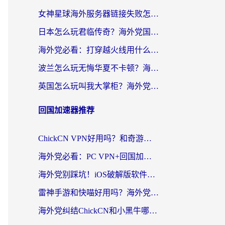
女神星球海外服务器链接失败怎么解决？海外党国服游戏加速避坑指南
日本怎么玩君临传奇？海外党国服游戏加速避坑指南（附菲律宾欧洲玩家实测）
海外党必看：打穿越火线用什么加速器？解决延迟卡顿，还能玩奇妙拼图世界和第五人格
波兰怎么玩无悔华夏不卡顿？海外国服游戏加速器终极指南（附征途2萤火突击解决方案）
英国怎么玩叫我大掌柜？海外党国服游戏加速避坑指南（附实测推荐）
回国加速器推荐
ChickCN VPN好用吗？和奇游手游VPN对比哪个回国效果更好？海外党亲测实用指南
海外党必看：PC VPN+回国加速器怎么选？无缝访问国内资源全攻略
海外党别踩坑！iOS破解版软件不可靠？教你选对回国加速器无缝看国内资源
雷神手游和快喵好用吗？海外党亲测5款回国加速器，附斧牛Bling对比+微信视频号解决办法
海外党纠结ChickCN和小黑牛哪个好？一篇帮你选对回国加速器的实用指南