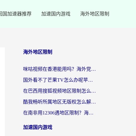
回国加速器推荐
加速国内游戏
海外地区限制
海外地区限制
咪咕视频在香港能用吗？海外党亲测有效的回国加速方案来了
国外看不了芒果TV怎么办呢苹果手机？海外党追剧游戏的全能解决方案
在巴西用搜狐视频地区限制怎么办？3步解决海外看国内剧的烦恼
酷我畅听所属地区无版权怎么解决？海外党必看的回国加速全攻略
在南非用12306遇地区限制？海外华人必看的回国加速全攻略（附B站芒果TV解锁技巧）
加速国内游戏