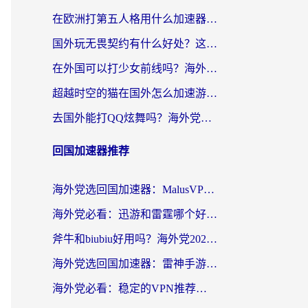
在欧洲打第五人格用什么加速器好？海外党亲测有效的国服游戏加速方案
国外玩无畏契约有什么好处？这份海外国服游戏加速指南帮你解决90%的卡顿问题
在外国可以打少女前线吗？海外党国服游戏畅玩终极指南（附避坑技巧）
超越时空的猫在国外怎么加速游戏？海外玩家国服畅玩终极指南
去国外能打QQ炫舞吗？海外党国服游戏不卡顿的终极指南
回国加速器推荐
海外党选回国加速器：MalusVPN好用吗？和快帆VPN哪个好？附真实对比与避坑指南
海外党必看：迅游和雷霆哪个好？3分钟教你选对回国加速器，无缝刷国内剧玩手游
斧牛和biubiu好用吗？海外党2026亲测回国加速器指南，附番茄加速器深度体验
海外党选回国加速器：雷神手游和洞见哪个好？附iPhone免费VPN推荐及ChickCNUfunR实测
海外党必看：稳定的VPN推荐及回国加速器选择全攻略——告别地域限制，轻松刷国内资源