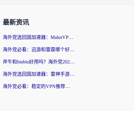
最新资讯
海外党选回国加速器：MalusVPN好用吗？和快帆VPN哪个好？附真实对比与避坑指南
海外党必看：迅游和雷霆哪个好？3分钟教你选对回国加速器，无缝刷国内剧玩手游
斧牛和biubiu好用吗？海外党2026亲测回国加速器指南，附番茄加速器深度体验
海外党选回国加速器：雷神手游和洞见哪个好？附iPhone免费VPN推荐及ChickCNUfunR实测
海外党必看：稳定的VPN推荐及回国加速器选择全攻略——告别地域限制，轻松刷国内资源