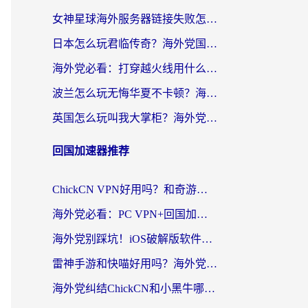
女神星球海外服务器链接失败怎么解决？海外党国服游戏加速避坑指南
日本怎么玩君临传奇？海外党国服游戏加速避坑指南（附菲律宾欧洲玩家实测）
海外党必看：打穿越火线用什么加速器？解决延迟卡顿，还能玩奇妙拼图世界和第五人格
波兰怎么玩无悔华夏不卡顿？海外国服游戏加速器终极指南（附征途2萤火突击解决方案）
英国怎么玩叫我大掌柜？海外党国服游戏加速避坑指南（附实测推荐）
回国加速器推荐
ChickCN VPN好用吗？和奇游手游VPN对比哪个回国效果更好？海外党亲测实用指南
海外党必看：PC VPN+回国加速器怎么选？无缝访问国内资源全攻略
海外党别踩坑！iOS破解版软件不可靠？教你选对回国加速器无缝看国内资源
雷神手游和快喵好用吗？海外党亲测5款回国加速器，附斧牛Bling对比+微信视频号解决办法
海外党纠结ChickCN和小黑牛哪个好？一篇帮你选对回国加速器的实用指南