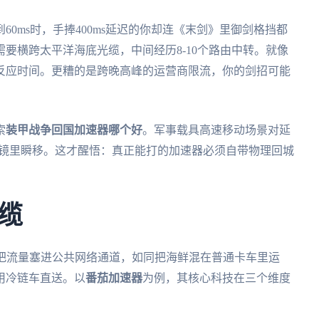
0ms时，手捧400ms延迟的你却连《末剑》里御剑格挡都
要横跨太平洋海底光缆，中间经历8-10个路由中转。就像
反应时间。更糟的是跨晚高峰的运营商限流，你的剑招可能
索
装甲战争回国加速器哪个好
。军事载具高速移动场景对延
准镜里瞬移。这才醒悟：真正能打的加速器必须自带物理回城
缆
N把流量塞进公共网络通道，如同把海鲜混在普通卡车里运
用冷链车直送。以
番茄加速器
为例，其核心科技在三个维度