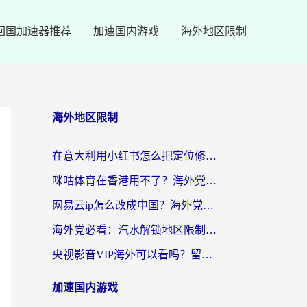
回国加速器推荐
加速国内游戏
海外地区限制
海外地区限制
在意大利用小红书怎么把定位修改到中国国内？3个实用技巧+1个靠谱工具帮你搞定
咪咕体育在香港用不了？海外党必看的回国加速器选择指南（附3个真实场景解决方案）
网易云ip怎么改成中国？海外党听音乐听书的无痛解决方案
海外党必看：汽水解锁地区限制怎么解除？3招解决国内影音&生活服务难题
央视影音VIP海外可以看吗？留学生亲测有效的回国加速器选择指南
加速国内游戏