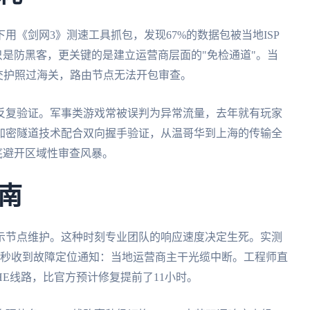
用《剑网3》测速工具抓包，发现67%的数据包被当地ISP
不只是防黑客，更关键的是建立运营商层面的"免检通道"。当
交护照过海关，路由节点无法开包审查。
反复验证。军事类游戏常被误判为异常流量，去年就有玩家
加密隧道技术配合双向握手验证，从温哥华到上海的传输全
底避开区域性审查风暴。
南
示节点维护。这种时刻专业团队的响应速度决定生死。实测
7秒收到故障定位通知：当地运营商主干光缆中断。工程师直
E线路，比官方预计修复提前了11小时。