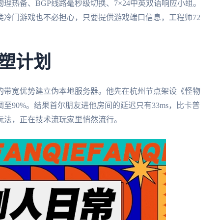
理热备、BGP线路毫秒级切换、7×24中英双语响应小组。
类冷门游戏也不必担心，只要提供游戏端口信息，工程师72
塑计划
的带宽优势建立伪本地服务器。他先在杭州节点架设《怪物
至90%。结果首尔朋友进他房间的延迟只有33ms，比卡普
玩法，正在技术流玩家里悄然流行。