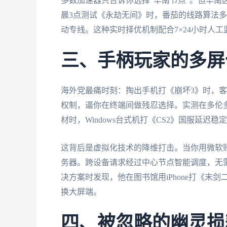
多数加速器只告诉你选择"华南节点"。但华南
晨3点测试《永劫无间》时，番茄的线路算法
动专线。这种实时择优机制配合7×24小时人
三、手柄玩家的多屏
海外党最痛时刻：掏出手机打《崩坏3》时，客
权制，逼你在终端间做残忍选择。实测在多伦多公
材时，Windows台式机打《CS2》国服延迟
这背后是虚拟化技术的降维打击。当你用微软
务器。跨设备请求经过中心节点智能调度，无
决方案时发现，他在图书馆用iPhone打《末剑
换大屏端。
四、被忽略的幽灵损