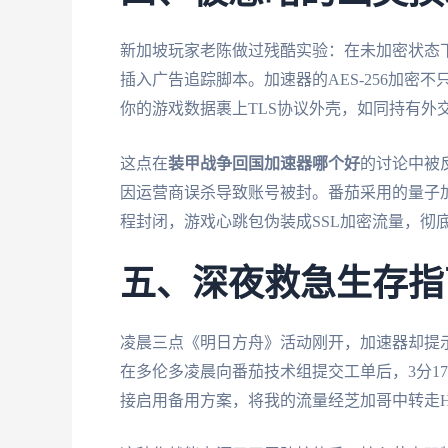
新加坡玩家老陈做过残酷实验：在未加密状态下
插入广告追踪脚本。加速器的AES-256加密
你的游戏数据裹上TLS协议外壳，如同持有外
这点在
装甲战争回国加速器哪个好
的讨论中被
因运营商误杀导致账号被封。番茄采用的量子
程封闭，游戏心跳包伪装成SSL加密流量，彻
五、深夜救急生存指
凌晨三点《明日方舟》活动刚开，加速器却提
在多伦多凌晨向番茄技术组提交工单后，3分1
接启用备用方案，将我的流量经芝加哥中转走H