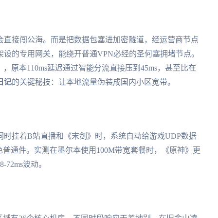
会直接闯公海。而是把数据包塞进加密隧道，经运营商节点
架设的专用网关，能绕开普通VPN必经的圣何塞拥堵节点。
，原本110ms延迟通过智能分流直接压到45ms，甚至比在
日记
的关键秘技：让本地流量伪装成国内小区宽带。
时挂着B站直播和《末剑》时，系统自动给游戏UDP数据
色普通件。实测在墨尔本使用100M带宽套餐时，《原神》更
72ms波动。