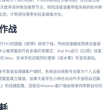
区域有26个核心机房，不同时段响应天差地别。在旧金山凌
多次放弃深圳电信推荐节点，转而连接凌晨带宽充裕的杭州移
工监测，才熬得住赛季初玩家峰值冲击。
作战
厅PS5的国服《原神》就得下线。传统加速器采用单设备授
寓用番茄开启多端并发模式：iPad Pro运行《幻塔》挂素
稳定在58ms，安卓手机还能同时更新《逆水寒》手游资源包。
账号登录加速器客户端时，系统自动将账号关联为个人云服
需重复建立隧道。加拿大留学生小林在玩动作手游低延迟解
二》的线路配置，回家后Windows客户端会继承同参数自动切
耗