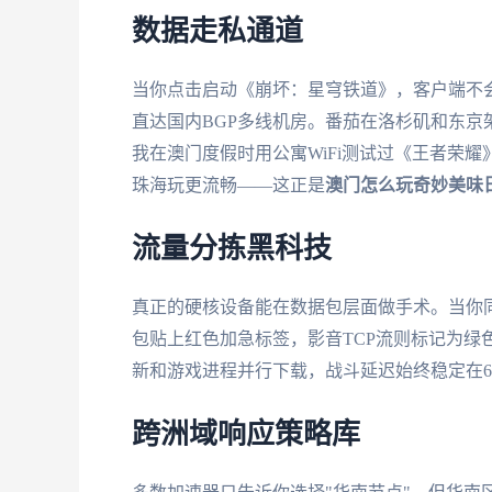
数据走私通道
当你点击启动《崩坏：星穹铁道》，客户端不
直达国内BGP多线机房。番茄在洛杉矶和东京
我在澳门度假时用公寓WiFi测试过《王者荣耀》
珠海玩更流畅——这正是
澳门怎么玩奇妙美味
流量分拣黑科技
真正的硬核设备能在数据包层面做手术。当你同
包贴上红色加急标签，影音TCP流则标记为绿
新和游戏进程并行下载，战斗延迟始终稳定在68-
跨洲域响应策略库