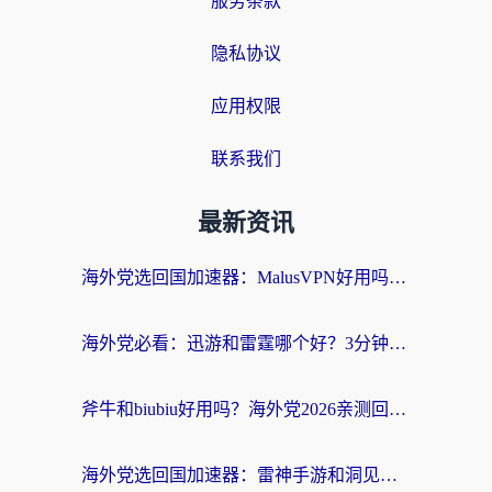
服务条款
隐私协议
应用权限
联系我们
最新资讯
海外党选回国加速器：MalusVPN好用吗？和快帆VPN哪个好？附真实对比与避坑指南
海外党必看：迅游和雷霆哪个好？3分钟教你选对回国加速器，无缝刷国内剧玩手游
斧牛和biubiu好用吗？海外党2026亲测回国加速器指南，附番茄加速器深度体验
海外党选回国加速器：雷神手游和洞见哪个好？附iPhone免费VPN推荐及ChickCNUfunR实测