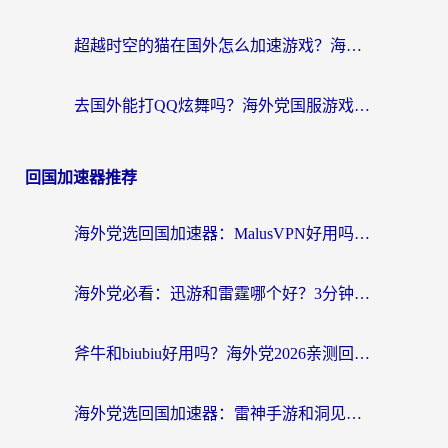
超越时空的猫在国外怎么加速游戏？海外玩家国服畅玩终极指南
去国外能打QQ炫舞吗？海外党国服游戏不卡顿的终极指南
回国加速器推荐
海外党选回国加速器：MalusVPN好用吗？和快帆VPN哪个好？附真实对比与避坑指南
海外党必看：迅游和雷霆哪个好？3分钟教你选对回国加速器，无缝刷国内剧玩手游
斧牛和biubiu好用吗？海外党2026亲测回国加速器指南，附番茄加速器深度体验
海外党选回国加速器：雷神手游和洞见哪个好？附iPhone免费VPN推荐及ChickCNUfunR实测