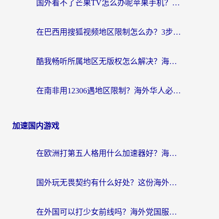
国外看不了芒果TV怎么办呢苹果手机？海外党追剧游戏的全能解决方案
在巴西用搜狐视频地区限制怎么办？3步解决海外看国内剧的烦恼
酷我畅听所属地区无版权怎么解决？海外党必看的回国加速全攻略
在南非用12306遇地区限制？海外华人必看的回国加速全攻略（附B站芒果TV解锁技巧）
加速国内游戏
在欧洲打第五人格用什么加速器好？海外党亲测有效的国服游戏加速方案
国外玩无畏契约有什么好处？这份海外国服游戏加速指南帮你解决90%的卡顿问题
在外国可以打少女前线吗？海外党国服游戏畅玩终极指南（附避坑技巧）