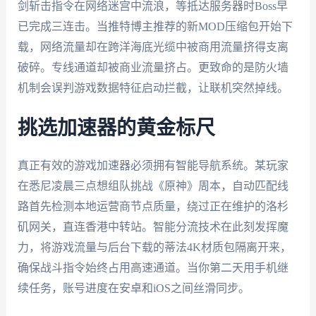
剑斩击指令在网络迷宫中流浪，等抵达服务器时Boss早
已完成三连击。当推特博主推荐的新MOD压缩包开始下
载，网络流量却在跨洋海底光缆中被商用流量挤得支离
破碎。专线通道却被商业流量挤占。更致命的是防火墙
机制会误判游戏数据特征启动拦截，让联机突然掉线。
挑选加速器的黄金标尺
真正有效的游戏加速器必须拥有智能导航系统。某玩家
在悉尼凌晨三点想组队挑战《原神》周本，自动匹配线
路首先检测本地运营商节点质量，绕过正在维护的洛杉
矶网关，直连香港中转站。智能分流技术在此刻发挥魔
力，将游戏流量与后台下载的蒂法4K材质包隔离开来，
确保战斗指令始终占用高速通道。当你第二天用手机继
续任务，账号进度在安卓和iOS之间丝滑同步。