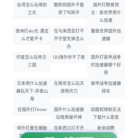
台湾怎么玩塔防
酷狗到国外不能
国外打野兽领
之光
用了吗知乎
主：新世界用什
么加速
澳洲打sky光·遇怎
在马来西亚打不
魔兽世界国外加
么才能不卡
开守望先锋怎么
速器
办
印度怎么玩帝王·
QQ海外听不了歌
国外打装甲战争
三国
的加速器哪个好
用
日本用什么加速
在南非怎么玩天
装甲战争加速器
器玩天下-异兽山
涯明月刀
排名
海
在国外打Dream
国外什么加速器
因版权限制无法
玩暗黑破坏神
下载什么意思
境外打重生细胞
在新西兰打不开
新余招聘
加速器哪个好
大智慧怎么办