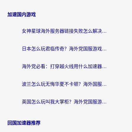
加速国内游戏
女神星球海外服务器链接失败怎么解决？海外党国服游戏加速避坑指南
日本怎么玩君临传奇？海外党国服游戏加速避坑指南（附菲律宾欧洲玩家实测）
海外党必看：打穿越火线用什么加速器？解决延迟卡顿，还能玩奇妙拼图世界和第五人格
波兰怎么玩无悔华夏不卡顿？海外国服游戏加速器终极指南（附征途2萤火突击解决方案）
英国怎么玩叫我大掌柜？海外党国服游戏加速避坑指南（附实测推荐）
回国加速器推荐