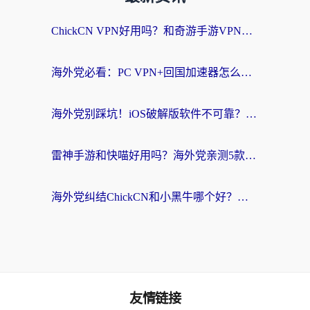
ChickCN VPN好用吗？和奇游手游VPN对比哪个回国效果更好？海外党亲测实用指南
海外党必看：PC VPN+回国加速器怎么选？无缝访问国内资源全攻略
海外党别踩坑！iOS破解版软件不可靠？教你选对回国加速器无缝看国内资源
雷神手游和快喵好用吗？海外党亲测5款回国加速器，附斧牛Bling对比+微信视频号解决办法
海外党纠结ChickCN和小黑牛哪个好？一篇帮你选对回国加速器的实用指南
友情链接