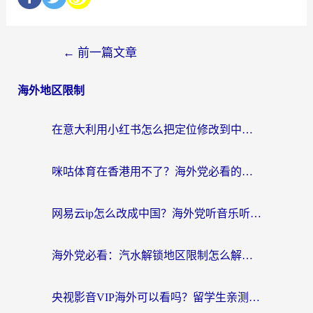
←
前一篇文章
海外地区限制
在意大利用小红书怎么把定位修改到中国国内？3个实用技巧+1个靠谱工具帮你搞定
咪咕体育在香港用不了？海外党必看的回国加速器选择指南（附3个真实场景解决方案）
网易云ip怎么改成中国？海外党听音乐听书的无痛解决方案
海外党必看：汽水解锁地区限制怎么解除？3招解决国内影音&生活服务难题
央视影音VIP海外可以看吗？留学生亲测有效的回国加速器选择指南