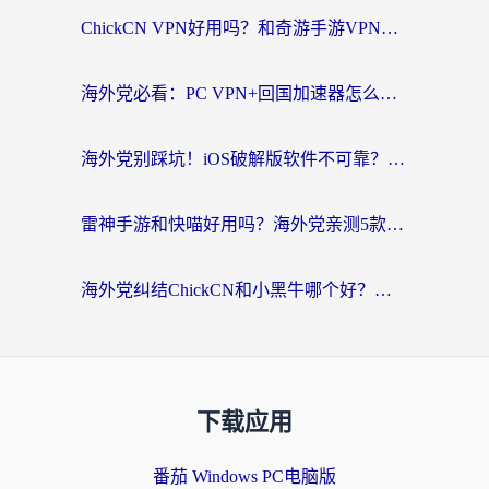
ChickCN VPN好用吗？和奇游手游VPN对比哪个回国效果更好？海外党亲测实用指南
海外党必看：PC VPN+回国加速器怎么选？无缝访问国内资源全攻略
海外党别踩坑！iOS破解版软件不可靠？教你选对回国加速器无缝看国内资源
雷神手游和快喵好用吗？海外党亲测5款回国加速器，附斧牛Bling对比+微信视频号解决办法
海外党纠结ChickCN和小黑牛哪个好？一篇帮你选对回国加速器的实用指南
下载应用
番茄 Windows PC电脑版