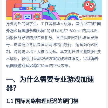
身处海外的留学生、工作者和华人玩家，是否经常被
"国
外怎么玩国服永劫无间"
的难题困扰？800ms+的高延迟、
频繁掉线导致的排位赛扣分、甚至因IP限制无法登录账
号... 这些痛点背后是国际网络路由绕行、运营商QoS限
制、跨境防火墙三大核心问题。本文将通过实测数据+技
术解析，教你用
智能加速方案
突破地域限制，实现
海外
玩国服游戏延迟稳定60ms
的终极效果。
一、为什么需要专业游戏加速
器？
1.1 国际网络物理延迟的硬门槛