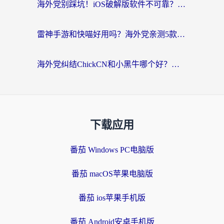
海外党别踩坑！iOS破解版软件不可靠？教你选对回国加速器无缝看国内资源
雷神手游和快喵好用吗？海外党亲测5款回国加速器，附斧牛Bling对比+微信视频号解决办法
海外党纠结ChickCN和小黑牛哪个好？一篇帮你选对回国加速器的实用指南
下载应用
番茄 Windows PC电脑版
番茄 macOS苹果电脑版
番茄 ios苹果手机版
番茄 Android安卓手机版