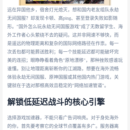
远在异国他乡，宿舍灯光熄灭，想和国内老友组队永劫
无间国服？却发现卡顿、高ping、甚至登录失败如影随
形。"国外怎么玩永劫无间国服游戏"成了无数留学生、海
外工作者心头萦绕不去的疑问。这并非网速不够快，而
是遥远的物理距离和复杂的国际网络路径在作祟。每一
次丢包都可能葬送胜利；每一个技能延迟都可能破坏完
美的连招；眼睁睁看着角色"原地漂移"，那种挫败感谁玩
谁懂。别让地理距离斩断你的江湖路，想要在海外流畅
体验永劫无间国服、原神国服或其他国内热门游戏，关
键就在于选对那根高效且稳定的"网络加速管道"。
解锁低延迟战斗的核心引擎
选择游戏加速器，不能只看广告词响亮。对于身处海外
的你，首先要考察它的全球节点覆盖有多广。服务器离