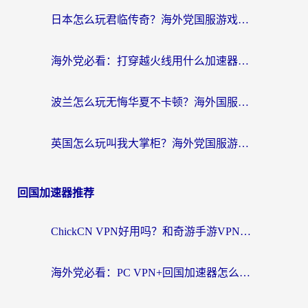
日本怎么玩君临传奇？海外党国服游戏加速避坑指南（附菲律宾欧洲玩家实测）
海外党必看：打穿越火线用什么加速器？解决延迟卡顿，还能玩奇妙拼图世界和第五人格
波兰怎么玩无悔华夏不卡顿？海外国服游戏加速器终极指南（附征途2萤火突击解决方案）
英国怎么玩叫我大掌柜？海外党国服游戏加速避坑指南（附实测推荐）
回国加速器推荐
ChickCN VPN好用吗？和奇游手游VPN对比哪个回国效果更好？海外党亲测实用指南
海外党必看：PC VPN+回国加速器怎么选？无缝访问国内资源全攻略