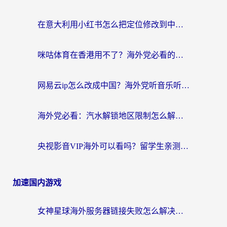
在意大利用小红书怎么把定位修改到中国国内？3个实用技巧+1个靠谱工具帮你搞定
咪咕体育在香港用不了？海外党必看的回国加速器选择指南（附3个真实场景解决方案）
网易云ip怎么改成中国？海外党听音乐听书的无痛解决方案
海外党必看：汽水解锁地区限制怎么解除？3招解决国内影音&生活服务难题
央视影音VIP海外可以看吗？留学生亲测有效的回国加速器选择指南
加速国内游戏
女神星球海外服务器链接失败怎么解决？海外党国服游戏加速避坑指南