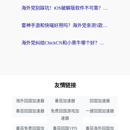
海外党别踩坑！iOS破解版软件不可靠？教你选对回国加速器无缝看国内资源
雷神手游和快喵好用吗？海外党亲测5款回国加速器，附斧牛Bling对比+微信视频号解决办法
海外党纠结ChickCN和小黑牛哪个好？一篇帮你选对回国加速器的实用指南
友情链接
海外回国加速器
番茄加速器
回国加速器
番茄回国加速器
免费回国游戏加
一键回国加速器
速器
番茄免费回国加
番茄回国VPN
番茄海外回国加