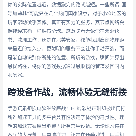
你的实际位置越近，数据跑完的路就越短。一些所谓"国
际加速器"可能只在几个热门国家设点，对于小众地区的
玩家帮助微乎其微。真正有实力的服务，其节点网络会
像神经末梢一样遍布全球。这意味着无论你在澳洲读
书、欧洲工作，还是在北美安家，都能找到离你物理距
离最近的接入点。更聪明的服务不会让你手动筛选，而
是能自动识别你所处的位置、所玩的游戏，瞬间计算出
最优路径，将你的游戏数据通过最顺畅的管道发回国内
服务器。
跨设备作战，流畅体验无缝衔接
手游玩累想换电脑继续鏖战？PC端激战正酣却被出门打
断？加速工具的多平台兼容性决定了体验的连贯性。理
想的加速方案应当能覆盖所有常用设备。无论你习惯在
客厅的大屏幕上用电脑拼刀，还是在通勤地铁上用手机