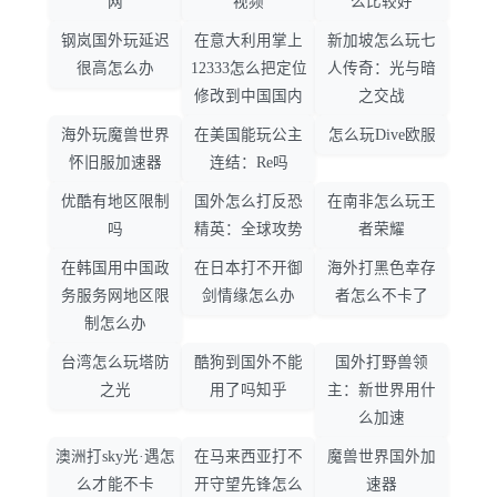
网
视频
么比较好
钢岚国外玩延迟
在意大利用掌上
新加坡怎么玩七
很高怎么办
12333怎么把定位
人传奇：光与暗
修改到中国国内
之交战
海外玩魔兽世界
在美国能玩公主
怎么玩Dive欧服
怀旧服加速器
连结：Re吗
优酷有地区限制
国外怎么打反恐
在南非怎么玩王
吗
精英：全球攻势
者荣耀
在韩国用中国政
在日本打不开御
海外打黑色幸存
务服务网地区限
剑情缘怎么办
者怎么不卡了
制怎么办
台湾怎么玩塔防
酷狗到国外不能
国外打野兽领
之光
用了吗知乎
主：新世界用什
么加速
澳洲打sky光·遇怎
在马来西亚打不
魔兽世界国外加
么才能不卡
开守望先锋怎么
速器