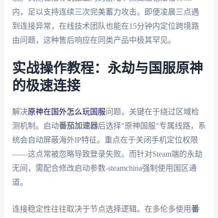
内，足以支持连续三次完美蓄力攻击。即便凌晨三点遇
到连接异常，在线技术团队也能在15分钟内定位跨境路
由问题，这种售后响应在同类产品中极其罕见。
实战操作教程：永劫与国服原神
的极速连接
解决
原神在国外怎么玩国服
问题，关键在于绕过区域检
测机制。启动
番茄加速器
后选择"原神国服"专属线路，系
统会自动屏蔽海外IP特征。重点在于关闭手机定位权限
——这点常被忽略导致登录失败。而针对Steam端的永劫
无间，需配合修改启动参数-steamchina强制使用国区通
道。
连接稳定性往往取决于节点选择逻辑。在多伦多使用
番