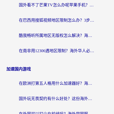
国外看不了芒果TV怎么办呢苹果手机？海外党追剧游戏的全能解决方案
在巴西用搜狐视频地区限制怎么办？3步解决海外看国内剧的烦恼
酷我畅听所属地区无版权怎么解决？海外党必看的回国加速全攻略
在南非用12306遇地区限制？海外华人必看的回国加速全攻略（附B站芒果TV解锁技巧）
加速国内游戏
在欧洲打第五人格用什么加速器好？海外党亲测有效的国服游戏加速方案
国外玩无畏契约有什么好处？这份海外国服游戏加速指南帮你解决90%的卡顿问题
在外国可以打少女前线吗？海外党国服游戏畅玩终极指南（附避坑技巧）