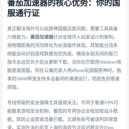
番茄加速器的核心优势：你的国
服通行证
真正解决海外可以玩原神国服这类问题，需要工具具备
六维能力。
番茄加速器
针对全球华人玩家设计的架构，
将物理距离的鸿沟转化为丝滑操作体验。其智能分流系
统能自动识别游戏数据包优先级，确保永劫无间的振刀
指令永远优先于后台更新下载。当你在巴黎用Windows电
脑登录国服，同在公寓的家人用iPhone玩国服原神时，独
享的100M带宽支持多设备同时满速运行，彻底告别限速
烦恼。
专线传输的安全保障尤其值得关注。不同于普通VPN可
能触发游戏安全机制，番茄的专用协议全程加密战斗数
据，既防止运营商流量拦截，又避免账号被误判异常登
录。实测在洛杉矶至上海的游戏节点延迟稳定在65ms