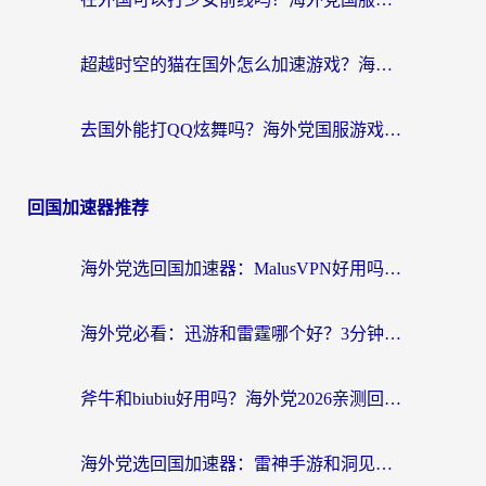
超越时空的猫在国外怎么加速游戏？海外玩家国服畅玩终极指南
去国外能打QQ炫舞吗？海外党国服游戏不卡顿的终极指南
回国加速器推荐
海外党选回国加速器：MalusVPN好用吗？和快帆VPN哪个好？附真实对比与避坑指南
海外党必看：迅游和雷霆哪个好？3分钟教你选对回国加速器，无缝刷国内剧玩手游
斧牛和biubiu好用吗？海外党2026亲测回国加速器指南，附番茄加速器深度体验
海外党选回国加速器：雷神手游和洞见哪个好？附iPhone免费VPN推荐及ChickCNUfunR实测