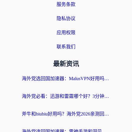
服务条款
隐私协议
应用权限
联系我们
最新资讯
海外党选回国加速器：MalusVPN好用吗？和快帆VPN哪个好？附真实对比与避坑指南
海外党必看：迅游和雷霆哪个好？3分钟教你选对回国加速器，无缝刷国内剧玩手游
斧牛和biubiu好用吗？海外党2026亲测回国加速器指南，附番茄加速器深度体验
海外党选回国加速器：雷神手游和洞见哪个好？附iPhone免费VPN推荐及ChickCNUfunR实测