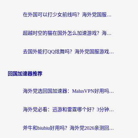
在外国可以打少女前线吗？海外党国服游戏畅玩终极指南（附避坑技巧）
超越时空的猫在国外怎么加速游戏？海外玩家国服畅玩终极指南
去国外能打QQ炫舞吗？海外党国服游戏不卡顿的终极指南
回国加速器推荐
海外党选回国加速器：MalusVPN好用吗？和快帆VPN哪个好？附真实对比与避坑指南
海外党必看：迅游和雷霆哪个好？3分钟教你选对回国加速器，无缝刷国内剧玩手游
斧牛和biubiu好用吗？海外党2026亲测回国加速器指南，附番茄加速器深度体验