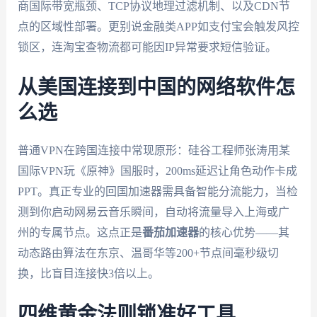
商国际带宽瓶颈、TCP协议地理过滤机制、以及CDN节
点的区域性部署。更别说金融类APP如支付宝会触发风控
锁区，连淘宝查物流都可能因IP异常要求短信验证。
从美国连接到中国的网络软件怎
么选
普通VPN在跨国连接中常现原形：硅谷工程师张涛用某
国际VPN玩《原神》国服时，200ms延迟让角色动作卡成
PPT。真正专业的回国加速器需具备智能分流能力，当检
测到你启动网易云音乐瞬间，自动将流量导入上海或广
州的专属节点。这点正是
番茄加速器
的核心优势——其
动态路由算法在东京、温哥华等200+节点间毫秒级切
换，比盲目连接快3倍以上。
四维黄金法则锁准好工具