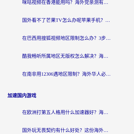
咪咕视频在香港能用吗？海外党亲测有效的回国加速方案来了
国外看不了芒果TV怎么办呢苹果手机？海外党追剧游戏的全能解决方案
在巴西用搜狐视频地区限制怎么办？3步解决海外看国内剧的烦恼
酷我畅听所属地区无版权怎么解决？海外党必看的回国加速全攻略
在南非用12306遇地区限制？海外华人必看的回国加速全攻略（附B站芒果TV解锁技巧）
加速国内游戏
在欧洲打第五人格用什么加速器好？海外党亲测有效的国服游戏加速方案
国外玩无畏契约有什么好处？这份海外国服游戏加速指南帮你解决90%的卡顿问题