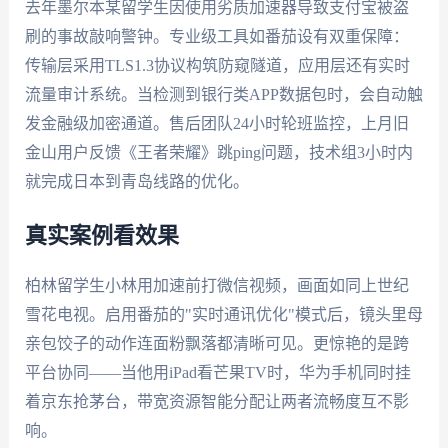
去年墨尔本某留学生因使用劣质加速器导致支付宝被盗
刷的事故敲响警钟。专业级工具如番茄设有双重保障：
传输层采用TLS1.3协议构筑防窥隧道，应用层还有实时
流量审计系统。当检测到银行类APP数据包时，会自动触
发金融级加密通道。售后团队24小时轮班监控，上月旧
金山用户反馈《王者荣耀》跳ping问题，技术组3小时内
就完成日本到青岛线路的优化。
真实案例看效果
柏林留学生小林用加速前打微信视频，画面如同上世纪
雪花电视。启用番茄的"实时通讯优化"模式后，镜头里母
亲包饺子的动作连面粉飘落都清晰可见。更惊艳的是跨
平台协同——当他用iPad看芒果TV时，华为手机同时挂
着京东抢茅台，带宽资源智能分配让两者流畅度互不影
响。