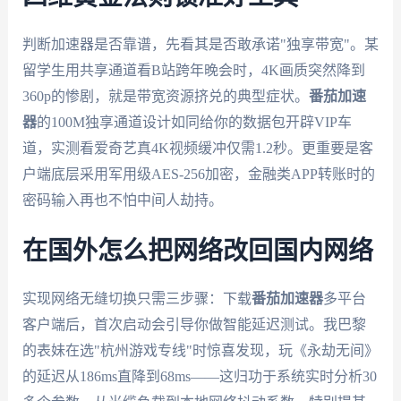
判断加速器是否靠谱，先看其是否敢承诺"独享带宽"。某
留学生用共享通道看B站跨年晚会时，4K画质突然降到
360p的惨剧，就是带宽资源挤兑的典型症状。
番茄加速
器
的100M独享通道设计如同给你的数据包开辟VIP车
道，实测看爱奇艺真4K视频缓冲仅需1.2秒。更重要是客
户端底层采用军用级AES-256加密，金融类APP转账时的
密码输入再也不怕中间人劫持。
在国外怎么把网络改回国内网络
实现网络无缝切换只需三步骤：下载
番茄加速器
多平台
客户端后，首次启动会引导你做智能延迟测试。我巴黎
的表妹在选"杭州游戏专线"时惊喜发现，玩《永劫无间》
的延迟从186ms直降到68ms——这归功于系统实时分析30