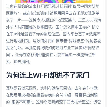
当你在纽约的公寓打开腾讯视频却看到"仅限中国大陆地
区播放"，或在伦敦的咖啡馆想用网易云音乐却发现歌单
灰了一片——这种令人抓狂的"地理隔离"，正是5000万海
外华人共同面临的数字困境。国外怎么用中国app？核心
在于IP地址暴露了你的物理位置。国内平台基于IP数据库
进行地域封锁，导致海外用户像带着"异域标签"的访客被
拒之门外。本指南将揭晓如何通过专业工具实现"网络归
国"，让你在洛杉矶也能像在北京三里屯一样流畅点外
卖、追热播剧。
为何连上Wi-Fi却进不了家门
互联网看似无国界，实则布满隐形围墙。去年春节李默
在悉尼用央视频直播看春晚时突然卡顿，屏幕弹出刺眼
的"服务不可用"。这种崩溃瞬间源于三大技术壁垒：运营