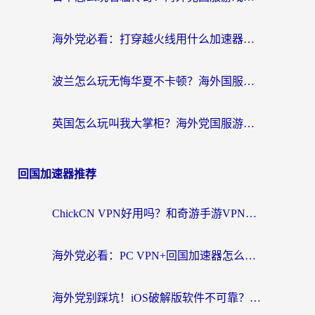
海外党必看：打穿越火线用什么加速器？解决延迟卡顿，还能玩奇妙拼图世界和第五人格
波兰怎么玩无悔华夏不卡顿？海外国服游戏加速器终极指南（附征途2萤火突击解决方案）
英国怎么玩叫我大掌柜？海外党国服游戏加速避坑指南（附实测推荐）
回国加速器推荐
ChickCN VPN好用吗？和奇游手游VPN对比哪个回国效果更好？海外党亲测实用指南
海外党必看：PC VPN+回国加速器怎么选？无缝访问国内资源全攻略
海外党别踩坑！iOS破解版软件不可靠？教你选对回国加速器无缝看国内资源