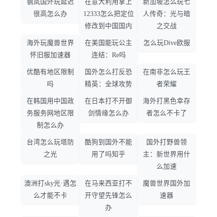
钢岚国外玩延迟
在意大利用掌上
新加坡怎么玩七
很高怎么办
12333怎么把定位
人传奇：光与暗
修改到中国国内
之交战
海外玩魔兽世界
在美国能玩公主
怎么玩Dive欧服
怀旧服加速器
连结：Re吗
优酷有地区限制
国外怎么打反恐
在南非怎么玩王
吗
精英：全球攻势
者荣耀
在韩国用中国政
在日本打不开御
海外打黑色幸存
务服务网地区限
剑情缘怎么办
者怎么不卡了
制怎么办
台湾怎么玩塔防
酷狗到国外不能
国外打野兽领
之光
用了吗知乎
主：新世界用什
么加速
澳洲打sky光·遇怎
在马来西亚打不
魔兽世界国外加
么才能不卡
开守望先锋怎么
速器
办