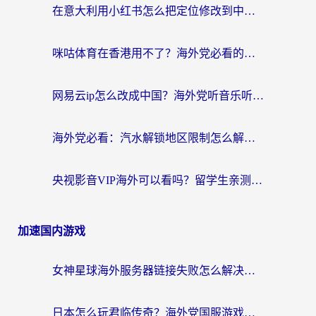
在意大利用小红书怎么把定位修改到中国国内？3个实用技巧+1个靠谱工具帮你搞定
咪咕体育在香港用不了？海外党必看的回国加速器选择指南（附3个真实场景解决方案）
网易云ip怎么改成中国？海外党听音乐听书的无痛解决方案
海外党必看：汽水解锁地区限制怎么解除？3招解决国内影音&生活服务难题
央视影音VIP海外可以看吗？留学生亲测有效的回国加速器选择指南
加速国内游戏
女神星球海外服务器链接失败怎么解决？海外党国服游戏加速避坑指南
日本怎么玩君临传奇？海外党国服游戏加速避坑指南（附菲律宾欧洲玩家实测）