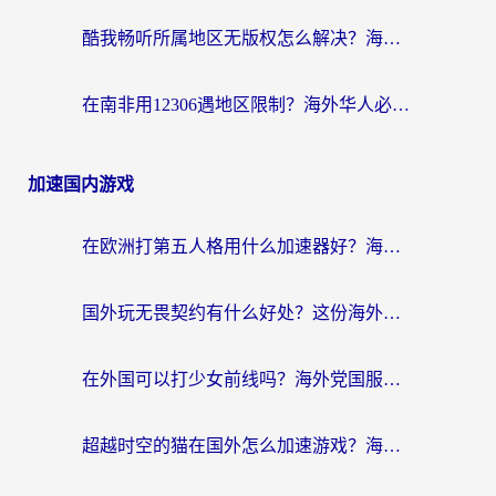
酷我畅听所属地区无版权怎么解决？海外党必看的回国加速全攻略
在南非用12306遇地区限制？海外华人必看的回国加速全攻略（附B站芒果TV解锁技巧）
加速国内游戏
在欧洲打第五人格用什么加速器好？海外党亲测有效的国服游戏加速方案
国外玩无畏契约有什么好处？这份海外国服游戏加速指南帮你解决90%的卡顿问题
在外国可以打少女前线吗？海外党国服游戏畅玩终极指南（附避坑技巧）
超越时空的猫在国外怎么加速游戏？海外玩家国服畅玩终极指南