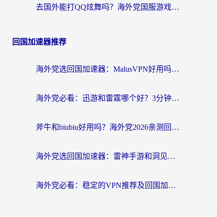
去国外能打QQ炫舞吗？海外党国服游戏不卡顿的终极指南
回国加速器推荐
海外党选回国加速器：MalusVPN好用吗？和快帆VPN哪个好？附真实对比与避坑指南
海外党必看：迅游和雷霆哪个好？3分钟教你选对回国加速器，无缝刷国内剧玩手游
斧牛和biubiu好用吗？海外党2026亲测回国加速器指南，附番茄加速器深度体验
海外党选回国加速器：雷神手游和洞见哪个好？附iPhone免费VPN推荐及ChickCNUfunR实测
海外党必看：稳定的VPN推荐及回国加速器选择全攻略——告别地域限制，轻松刷国内资源