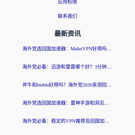
应用权限
联系我们
最新资讯
海外党选回国加速器：MalusVPN好用吗？和快帆VPN哪个好？附真实对比与避坑指南
海外党必看：迅游和雷霆哪个好？3分钟教你选对回国加速器，无缝刷国内剧玩手游
斧牛和biubiu好用吗？海外党2026亲测回国加速器指南，附番茄加速器深度体验
海外党选回国加速器：雷神手游和洞见哪个好？附iPhone免费VPN推荐及ChickCNUfunR实测
海外党必看：稳定的VPN推荐及回国加速器选择全攻略——告别地域限制，轻松刷国内资源