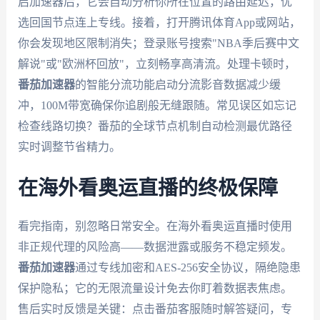
启加速器后，它会自动分析你所在位置的路由延迟，优
选回国节点连上专线。接着，打开腾讯体育App或网站，
你会发现地区限制消失；登录账号搜索"NBA季后赛中文
解说"或"欧洲杯回放"，立刻畅享高清流。处理卡顿时，
番茄加速器
的智能分流功能启动分流影音数据减少缓
冲，100M带宽确保你追剧般无缝跟随。常见误区如忘记
检查线路切换？番茄的全球节点机制自动检测最优路径
实时调整节省精力。
在海外看奥运直播的终极保障
看完指南，别忽略日常安全。在海外看奥运直播时使用
非正规代理的风险高——数据泄露或服务不稳定频发。
番茄加速器
通过专线加密和AES-256安全协议，隔绝隐患
保护隐私；它的无限流量设计免去你盯着数据表焦虑。
售后实时反馈是关键：点击番茄客服随时解答疑问，专