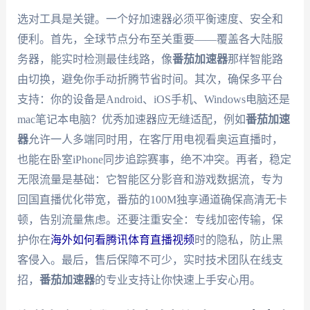
选对工具是关键。一个好加速器必须平衡速度、安全和
便利。首先，全球节点分布至关重要——覆盖各大陆服
务器，能实时检测最佳线路，像
番茄加速器
那样智能路
由切换，避免你手动折腾节省时间。其次，确保多平台
支持：你的设备是Android、iOS手机、Windows电脑还是
mac笔记本电脑？优秀加速器应无缝适配，例如
番茄加速
器
允许一人多端同时用，在客厅用电视看奥运直播时，
也能在卧室iPhone同步追踪赛事，绝不冲突。再者，稳定
无限流量是基础：它智能区分影音和游戏数据流，专为
回国直播优化带宽，番茄的100M独享通道确保高清无卡
顿，告别流量焦虑。还要注重安全：专线加密传输，保
护你在
海外如何看腾讯体育直播视频
时的隐私，防止黑
客侵入。最后，售后保障不可少，实时技术团队在线支
招，
番茄加速器
的专业支持让你快速上手安心用。