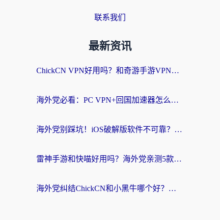
联系我们
最新资讯
ChickCN VPN好用吗？和奇游手游VPN对比哪个回国效果更好？海外党亲测实用指南
海外党必看：PC VPN+回国加速器怎么选？无缝访问国内资源全攻略
海外党别踩坑！iOS破解版软件不可靠？教你选对回国加速器无缝看国内资源
雷神手游和快喵好用吗？海外党亲测5款回国加速器，附斧牛Bling对比+微信视频号解决办法
海外党纠结ChickCN和小黑牛哪个好？一篇帮你选对回国加速器的实用指南