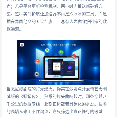
点；若是平台更新检测机制，两小时内推送新破解方
案。这种实时护航让加速器不再是冷冰冰的工具，而是
插在异国他乡的五星红旗——总有人为你守护回家的数
据通道。
当悉尼歌剧院的灯光熄灭，你窝在沙发点开爱奇艺无删
减版的《甄嬛传》，熟悉的片头曲响起时，那条穿越八
千公里的数据专线，此刻正运载着具象化的乡愁。技术
的高墙从来困不住渴望，它只筛选出真正懂行的破壁