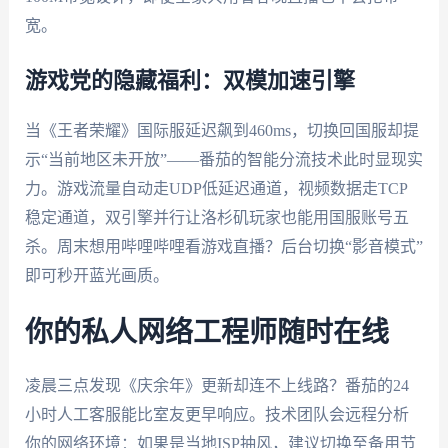
宽。
游戏党的隐藏福利：双模加速引擎
当《王者荣耀》国际服延迟飙到460ms，切换回国服却提
示“当前地区未开放”——番茄的智能分流技术此时显现实
力。游戏流量自动走UDP低延迟通道，视频数据走TCP
稳定通道，双引擎并行让洛杉矶玩家也能用国服账号五
杀。周末想用哔哩哔哩看游戏直播？后台切换“影音模式”
即可秒开蓝光画质。
你的私人网络工程师随时在线
凌晨三点发现《庆余年》更新却连不上线路？番茄的24
小时人工客服能比室友更早响应。技术团队会远程分析
你的网络环境：如果是当地ISP抽风，建议切换至备用节