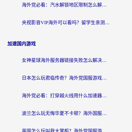
海外党必看：汽水解锁地区限制怎么解除？3招解决国内影音&生活服务难题
央视影音VIP海外可以看吗？留学生亲测有效的回国加速器选择指南
加速国内游戏
女神星球海外服务器链接失败怎么解决？海外党国服游戏加速避坑指南
日本怎么玩君临传奇？海外党国服游戏加速避坑指南（附菲律宾欧洲玩家实测）
海外党必看：打穿越火线用什么加速器？解决延迟卡顿，还能玩奇妙拼图世界和第五人格
波兰怎么玩无悔华夏不卡顿？海外国服游戏加速器终极指南（附征途2萤火突击解决方案）
英国怎么玩叫我大掌柜？海外党国服游戏加速避坑指南（附实测推荐）