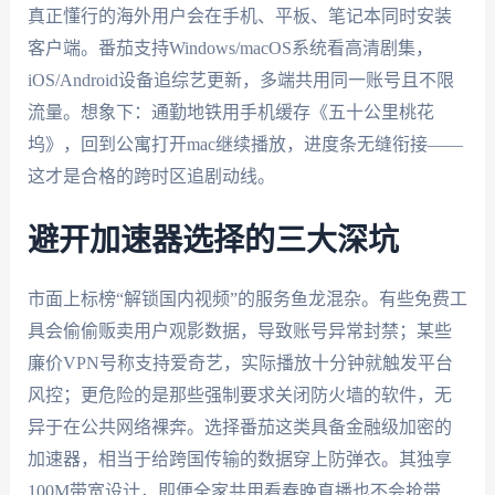
真正懂行的海外用户会在手机、平板、笔记本同时安装
客户端。番茄支持Windows/macOS系统看高清剧集，
iOS/Android设备追综艺更新，多端共用同一账号且不限
流量。想象下：通勤地铁用手机缓存《五十公里桃花
坞》，回到公寓打开mac继续播放，进度条无缝衔接——
这才是合格的跨时区追剧动线。
避开加速器选择的三大深坑
市面上标榜“解锁国内视频”的服务鱼龙混杂。有些免费工
具会偷偷贩卖用户观影数据，导致账号异常封禁；某些
廉价VPN号称支持爱奇艺，实际播放十分钟就触发平台
风控；更危险的是那些强制要求关闭防火墙的软件，无
异于在公共网络裸奔。选择番茄这类具备金融级加密的
加速器，相当于给跨国传输的数据穿上防弹衣。其独享
100M带宽设计，即便全家共用看春晚直播也不会抢带