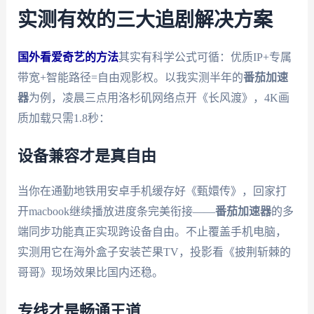
实测有效的三大追剧解决方案
国外看爱奇艺的方法
其实有科学公式可循：优质IP+专属
带宽+智能路径=自由观影权。以我实测半年的
番茄加速
器
为例，凌晨三点用洛杉矶网络点开《长风渡》，4K画
质加载只需1.8秒：
设备兼容才是真自由
当你在通勤地铁用安卓手机缓存好《甄嬛传》，回家打
开macbook继续播放进度条完美衔接——
番茄加速器
的多
端同步功能真正实现跨设备自由。不止覆盖手机电脑，
实测用它在海外盒子安装芒果TV，投影看《披荆斩棘的
哥哥》现场效果比国内还稳。
专线才是畅通王道