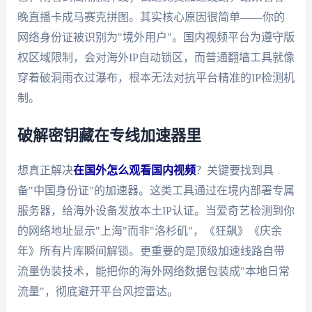
晚直播卡成马赛克拼图。其实核心原因很简单——你的
网络身份证被识别为"境外用户"。国内视频平台为遵守版
权区域限制，会对海外IP自动锁区，而普通翻墙工具就像
穿着破洞雨衣过瀑布，根本无法对抗平台精准的IP检测机
制。
破解密钥藏在专线加速器里
想真正解决
在国外怎么观看国内视频
？关键要找到具
备"中国身份证"的加速器。这类工具通过在境内部署专属
服务器，给海外设备发放本土IP认证。当爱奇艺检测到你
的网络地址显示"上海"而非"洛杉矶"，《狂飙》《庆余
年》所有片库瞬间解锁。更重要的是顶级加速线路自带
流量伪装技术，能把你的海外网络数据包装成"本地日常
流量"，彻底避开平台风控雷达。