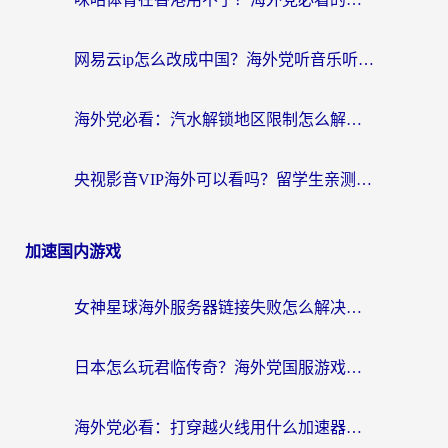
网易云ip怎么改成中国？海外党听音乐听书的无痛解决方案
海外党必看：汽水解锁地区限制怎么解除？3招解决国内影音&生活服务难题
央视影音VIP海外可以看吗？留学生亲测有效的回国加速器选择指南
加速国内游戏
女神星球海外服务器链接失败怎么解决？海外党国服游戏加速避坑指南
日本怎么玩君临传奇？海外党国服游戏加速避坑指南（附菲律宾欧洲玩家实测）
海外党必看：打穿越火线用什么加速器？解决延迟卡顿，还能玩奇妙拼图世界和第五人格