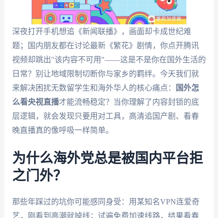
深夜打开手机想追《新闻联播》，画面却卡成世纪难
题；国内朋友都在讨论最新《繁花》剧情，你点开腾讯
视频却跳出"该内容不可用"——这是不是你在国外生活的
日常？别让地域限制切断你与家乡的羁绊。今天我们就
来解决困扰无数留学生和海外华人的核心痛点：
国外怎
么看央视直播
才能流畅稳定？当你理解了内容封锁的底
层逻辑，就会发现只要用对工具，高清追国产剧、看春
晚直播真的像呼吸一样简单。
为什么海外党总是被国内平台拒
之门外？
那些年踩过的坑你可能感同身受：用某知名VPN连爱奇
艺，刚看到高潮就掉线；试遍免费加速线路，结果看春