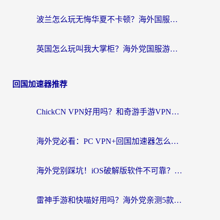
波兰怎么玩无悔华夏不卡顿？海外国服游戏加速器终极指南（附征途2萤火突击解决方案）
英国怎么玩叫我大掌柜？海外党国服游戏加速避坑指南（附实测推荐）
回国加速器推荐
ChickCN VPN好用吗？和奇游手游VPN对比哪个回国效果更好？海外党亲测实用指南
海外党必看：PC VPN+回国加速器怎么选？无缝访问国内资源全攻略
海外党别踩坑！iOS破解版软件不可靠？教你选对回国加速器无缝看国内资源
雷神手游和快喵好用吗？海外党亲测5款回国加速器，附斧牛Bling对比+微信视频号解决办法