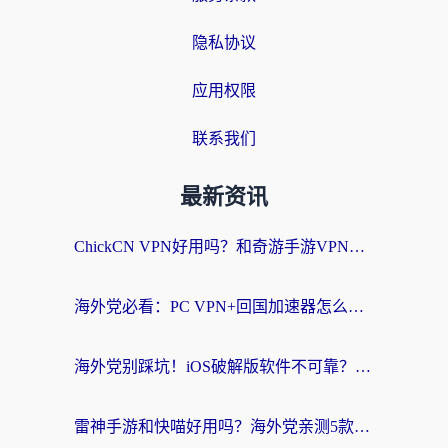
隐私协议
应用权限
联系我们
最新资讯
ChickCN VPN好用吗？和奇游手游VPN对比哪个回国效果更好？海外党亲测实用指南
海外党必看：PC VPN+回国加速器怎么选？无缝访问国内资源全攻略
海外党别踩坑！iOS破解版软件不可靠？教你选对回国加速器无缝看国内资源
雷神手游和快喵好用吗？海外党亲测5款回国加速器，附斧牛Bling对比+微信视频号解决办法