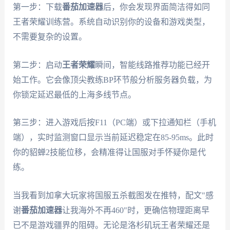
第一步：下载
番茄加速器
后，你会发现界面简洁得如同
王者荣耀训练营。系统自动识别你的设备和游戏类型，
不需要复杂的设置。
第二步：启动
王者荣耀
瞬间，智能线路推荐功能已经开
始工作。它会像顶尖教练BP环节般分析服务器负载，为
你锁定延迟最低的上海多线节点。
第三步：进入游戏后按F11（PC端）或下拉通知栏（手机
端），实时监测窗口显示当前延迟稳定在85-95ms。此时
你的貂蝉2技能位移，会精准得让国服对手怀疑你是代
练。
当我看到加拿大玩家将国服五杀截图发在推特，配文"感
谢
番茄加速器
让我海外不再460"时，更确信物理距离早
已不是游戏疆界的阻碍。无论是洛杉矶玩王者荣耀还是