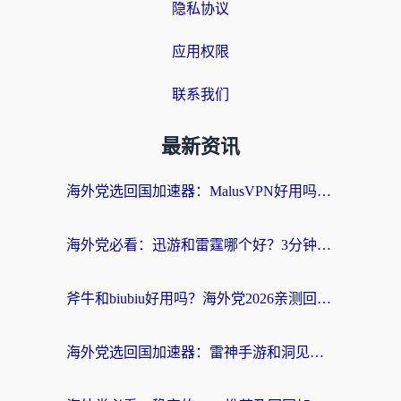
隐私协议
应用权限
联系我们
最新资讯
海外党选回国加速器：MalusVPN好用吗？和快帆VPN哪个好？附真实对比与避坑指南
海外党必看：迅游和雷霆哪个好？3分钟教你选对回国加速器，无缝刷国内剧玩手游
斧牛和biubiu好用吗？海外党2026亲测回国加速器指南，附番茄加速器深度体验
海外党选回国加速器：雷神手游和洞见哪个好？附iPhone免费VPN推荐及ChickCNUfunR实测