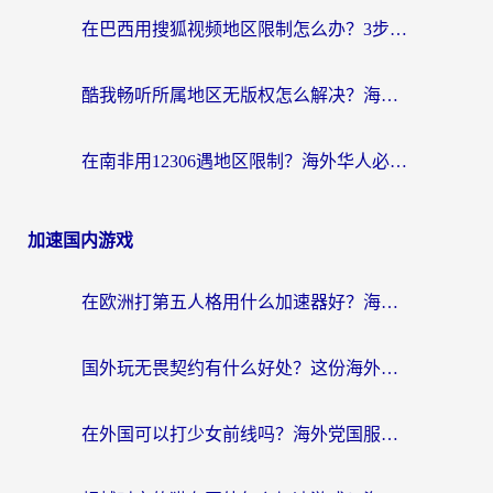
在巴西用搜狐视频地区限制怎么办？3步解决海外看国内剧的烦恼
酷我畅听所属地区无版权怎么解决？海外党必看的回国加速全攻略
在南非用12306遇地区限制？海外华人必看的回国加速全攻略（附B站芒果TV解锁技巧）
加速国内游戏
在欧洲打第五人格用什么加速器好？海外党亲测有效的国服游戏加速方案
国外玩无畏契约有什么好处？这份海外国服游戏加速指南帮你解决90%的卡顿问题
在外国可以打少女前线吗？海外党国服游戏畅玩终极指南（附避坑技巧）