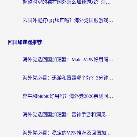
超越时空的猫在国外怎么加速游戏？海外玩家国服畅玩终极指南
去国外能打QQ炫舞吗？海外党国服游戏不卡顿的终极指南
回国加速器推荐
海外党选回国加速器：MalusVPN好用吗？和快帆VPN哪个好？附真实对比与避坑指南
海外党必看：迅游和雷霆哪个好？3分钟教你选对回国加速器，无缝刷国内剧玩手游
斧牛和biubiu好用吗？海外党2026亲测回国加速器指南，附番茄加速器深度体验
海外党选回国加速器：雷神手游和洞见哪个好？附iPhone免费VPN推荐及ChickCNUfunR实测
海外党必看：稳定的VPN推荐及回国加速器选择全攻略——告别地域限制，轻松刷国内资源