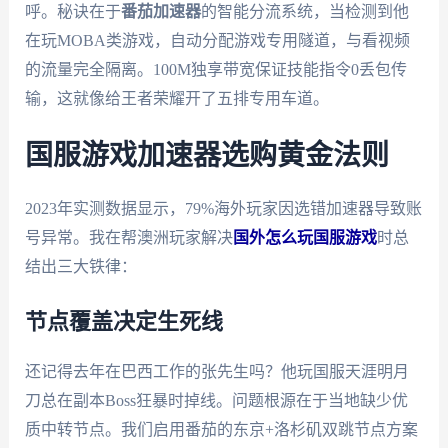
呼。秘诀在于
番茄加速器
的智能分流系统，当检测到他
在玩MOBA类游戏，自动分配游戏专用隧道，与看视频
的流量完全隔离。100M独享带宽保证技能指令0丢包传
输，这就像给王者荣耀开了五排专用车道。
国服游戏加速器选购黄金法则
2023年实测数据显示，79%海外玩家因选错加速器导致账
号异常。我在帮澳洲玩家解决
国外怎么玩国服游戏
时总
结出三大铁律：
节点覆盖决定生死线
还记得去年在巴西工作的张先生吗？他玩国服天涯明月
刀总在副本Boss狂暴时掉线。问题根源在于当地缺少优
质中转节点。我们启用番茄的东京+洛杉矶双跳节点方案