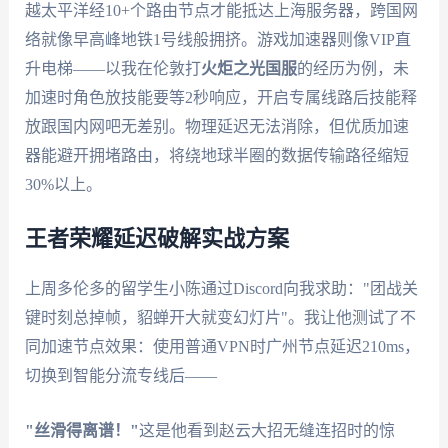
越太平洋经10+个路由节点才能抵达上海服务器，跨国网
络就像早高峰地铁1号线般拥挤。游戏加速器则像VIP直
升电梯——以我在伦敦打
火炬之光国服
的经历为例，未
加速时角色放技能要等2秒响应，开启专属线路后技能释
放跟国内网吧无差别。物理延迟无法消除，但优质加速
器能避开拥堵路由，将绕地球半圈的数据传输路径缩短
30%以上。
王者荣耀延迟破解实战方案
上周多伦多的留学生小陈通过Discord向我求助："团战关
键时刻总掉帧，貂蝉开大就变幻灯片"。我让他测试了不
同加速节点效果：使用普通VPN时广州节点延迟210ms，
切换到智能分流专线后——
"丝滑得离谱！"
这是他看到赵云大招无缝连招时的惊