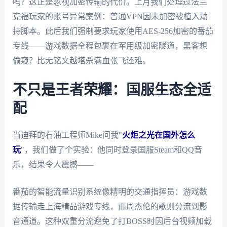
吗？这正是忽视加密传输的代价。上月我们处理过法兰
克福玩家的账号异常案例：普通VPN因未加密被植入劫
持脚本。此后我们强制要求玩家使用AES-256加密的番茄
专线——游戏数据全程包裹在军用级加密隧道，黑客想
偷窥？比无铭文越塔杀满血张飞还难。
不只是王者荣耀：国服生态全适
配
当迪拜的石油工程师Mike问我"
火炬之光在国外怎么
玩
"，我们做了个实验：他同时登录国服Steam和QQ音
乐，结果令人震撼——
番茄的智能流量识别系统像精明的交通指挥员：游戏数
据传输走上海精品游戏专线，而周杰伦的歌则分流到影
音通道。这种双重分流避免了打BOSS时因后台视频加载