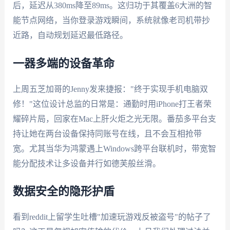
后，延迟从380ms降至89ms。这归功于其覆盖6大洲的智
能节点网络，当你登录游戏瞬间，系统就像老司机带抄
近路，自动规划延迟最低路径。
一器多端的设备革命
上周五芝加哥的Jenny发来捷报："终于实现手机电脑双
修！"这位设计总监的日常是：通勤时用iPhone打王者荣
耀碎片局，回家在Mac上肝火炬之光无限。番茄多平台支
持让她在两台设备保持同账号在线，且不会互相抢带
宽。尤其当华为鸿蒙遇上Windows跨平台联机时，带宽智
能分配技术让多设备并行如德芙般丝滑。
数据安全的隐形护盾
看到reddit上留学生吐槽"加速玩游戏反被盗号"的帖子了