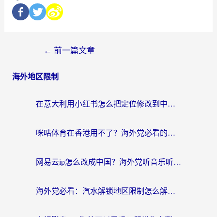
←
前一篇文章
海外地区限制
在意大利用小红书怎么把定位修改到中国国内？3个实用技巧+1个靠谱工具帮你搞定
咪咕体育在香港用不了？海外党必看的回国加速器选择指南（附3个真实场景解决方案）
网易云ip怎么改成中国？海外党听音乐听书的无痛解决方案
海外党必看：汽水解锁地区限制怎么解除？3招解决国内影音&生活服务难题