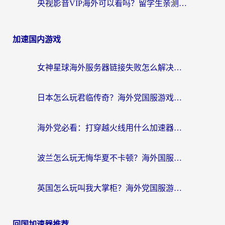
央视影音VIP海外可以看吗？留学生亲测有效的回国加速器选择指南
加速国内游戏
女神星球海外服务器链接失败怎么解决？海外党国服游戏加速避坑指南
日本怎么玩君临传奇？海外党国服游戏加速避坑指南（附菲律宾欧洲玩家实测）
海外党必看：打穿越火线用什么加速器？解决延迟卡顿，还能玩奇妙拼图世界和第五人格
波兰怎么玩无悔华夏不卡顿？海外国服游戏加速器终极指南（附征途2萤火突击解决方案）
英国怎么玩叫我大掌柜？海外党国服游戏加速避坑指南（附实测推荐）
回国加速器推荐