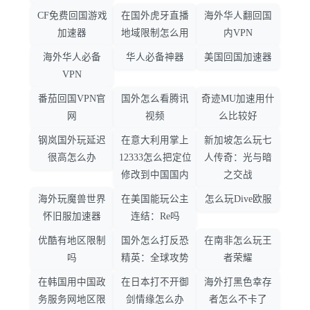
CF免费回国游戏
在国外虎牙直播
海外华人翻回国
加速器
地域限制怎么用
内VPN
海外华人必备
华人必备神器
美国回国加速器
VPN
番茄回国VPN官
国外怎么看腾讯
奇迹MU加速用什
网
视频
么比较好
钢岚国外玩延迟
在意大利用掌上
新加坡怎么玩七
很高怎么办
12333怎么把定位
人传奇：光与暗
修改到中国国内
之交战
海外玩魔兽世界
在美国能玩公主
怎么玩Dive欧服
怀旧服加速器
连结：Re吗
优酷有地区限制
国外怎么打反恐
在南非怎么玩王
吗
精英：全球攻势
者荣耀
在韩国用中国政
在日本打不开御
海外打黑色幸存
务服务网地区限
剑情缘怎么办
者怎么不卡了