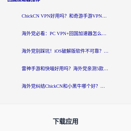
ChickCN VPN好用吗？和奇游手游VPN对比哪个回国效果更好？海外党亲测实用指南
海外党必看：PC VPN+回国加速器怎么选？无缝访问国内资源全攻略
海外党别踩坑！iOS破解版软件不可靠？教你选对回国加速器无缝看国内资源
雷神手游和快喵好用吗？海外党亲测5款回国加速器，附斧牛Bling对比+微信视频号解决办法
海外党纠结ChickCN和小黑牛哪个好？一篇帮你选对回国加速器的实用指南
下载应用