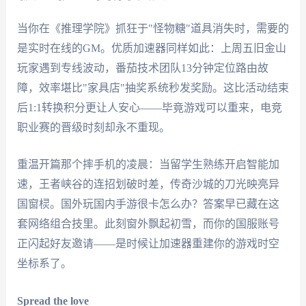
当你在《推理学院》抓狂于"怪物糖"道具消失时，需要的
是实时在线的GM。优质加速器同样如此：上周五旧金山
玩家遇到专线波动，番茄技术团队13分钟定位路由故
障，效率堪比"家具店"抽奖系统秒发奖励。这比活动结束
后1:1转换积分更让人安心——毕竟游戏可以重来，电竞
职业赛的晋级时刻却永不重现。
重温开篇那个摔手机的凌晨：当留学生熟练开启智能加
速，王者峡谷的连招划破时差，传奇沙城的刀光映亮异
国窗棂。国外玩国内手游很卡怎么办？答案早已藏在这
套网络组合技里。此刻窗外飘起初雪，而你的国服账号
正闪起好友邀请——是时候让加速器重建你的游戏时空
坐标系了。
Spread the love