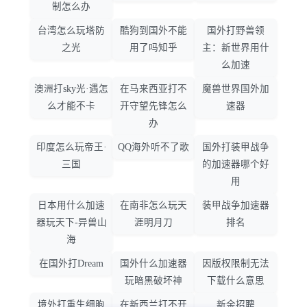
制怎么办
台湾怎么玩塔防
酷狗到国外不能
国外打野兽领
之光
用了吗知乎
主：新世界用什
么加速
澳洲打sky光·遇怎
在马来西亚打不
魔兽世界国外加
么才能不卡
开守望先锋怎么
速器
办
印度怎么玩帝王·
QQ海外听不了歌
国外打装甲战争
三国
的加速器哪个好
用
日本用什么加速
在南非怎么玩天
装甲战争加速器
器玩天下-异兽山
涯明月刀
排名
海
在国外打Dream
国外什么加速器
因版权限制无法
玩暗黑破坏神
下载什么意思
境外打重生细胞
在新西兰打不开
新余招聘