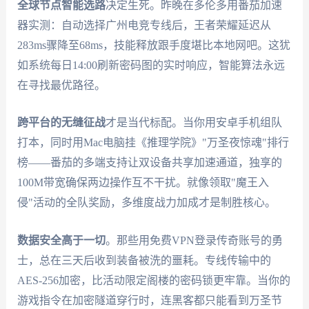
全球节点智能选路
决定生死。昨晚在多伦多用番茄加速
器实测：自动选择广州电竞专线后，王者荣耀延迟从
283ms骤降至68ms，技能释放跟手度堪比本地网吧。这犹
如系统每日14:00刷新密码图的实时响应，智能算法永远
在寻找最优路径。
跨平台的无缝征战
才是当代标配。当你用安卓手机组队
打本，同时用Mac电脑挂《推理学院》"万圣夜惊魂"排行
榜——番茄的多端支持让双设备共享加速通道，独享的
100M带宽确保两边操作互不干扰。就像领取"魔王入
侵"活动的全队奖励，多维度战力加成才是制胜核心。
数据安全高于一切
。那些用免费VPN登录传奇账号的勇
士，总在三天后收到装备被洗的噩耗。专线传输中的
AES-256加密，比活动限定阁楼的密码锁更牢靠。当你的
游戏指令在加密隧道穿行时，连黑客都只能看到万圣节