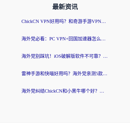
最新资讯
ChickCN VPN好用吗？和奇游手游VPN对比哪个回国效果更好？海外党亲测实用指南
海外党必看：PC VPN+回国加速器怎么选？无缝访问国内资源全攻略
海外党别踩坑！iOS破解版软件不可靠？教你选对回国加速器无缝看国内资源
雷神手游和快喵好用吗？海外党亲测5款回国加速器，附斧牛Bling对比+微信视频号解决办法
海外党纠结ChickCN和小黑牛哪个好？一篇帮你选对回国加速器的实用指南