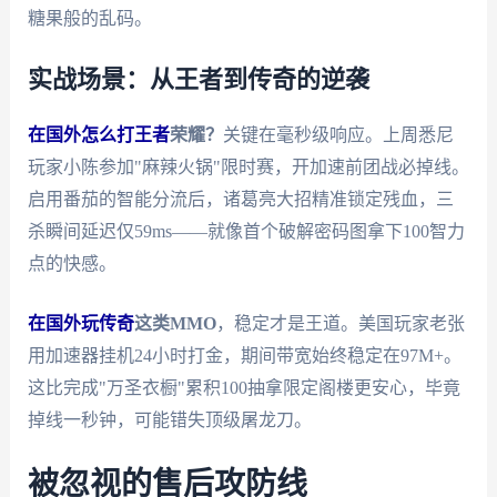
糖果般的乱码。
实战场景：从王者到传奇的逆袭
在国外怎么打王者
荣耀？
关键在毫秒级响应。上周悉尼
玩家小陈参加"麻辣火锅"限时赛，开加速前团战必掉线。
启用番茄的智能分流后，诸葛亮大招精准锁定残血，三
杀瞬间延迟仅59ms——就像首个破解密码图拿下100智力
点的快感。
在国外玩传奇
这类MMO
，稳定才是王道。美国玩家老张
用加速器挂机24小时打金，期间带宽始终稳定在97M+。
这比完成"万圣衣橱"累积100抽拿限定阁楼更安心，毕竟
掉线一秒钟，可能错失顶级屠龙刀。
被忽视的售后攻防线