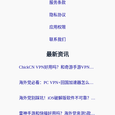
服务条款
隐私协议
应用权限
联系我们
最新资讯
ChickCN VPN好用吗？和奇游手游VPN对比哪个回国效果更好？海外党亲测实用指南
海外党必看：PC VPN+回国加速器怎么选？无缝访问国内资源全攻略
海外党别踩坑！iOS破解版软件不可靠？教你选对回国加速器无缝看国内资源
雷神手游和快喵好用吗？海外党亲测5款回国加速器，附斧牛Bling对比+微信视频号解决办法