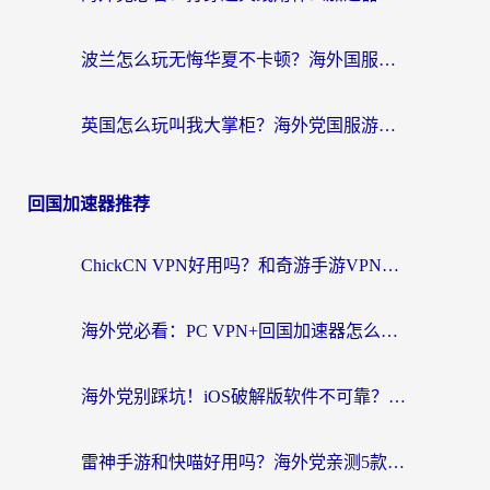
波兰怎么玩无悔华夏不卡顿？海外国服游戏加速器终极指南（附征途2萤火突击解决方案）
英国怎么玩叫我大掌柜？海外党国服游戏加速避坑指南（附实测推荐）
回国加速器推荐
ChickCN VPN好用吗？和奇游手游VPN对比哪个回国效果更好？海外党亲测实用指南
海外党必看：PC VPN+回国加速器怎么选？无缝访问国内资源全攻略
海外党别踩坑！iOS破解版软件不可靠？教你选对回国加速器无缝看国内资源
雷神手游和快喵好用吗？海外党亲测5款回国加速器，附斧牛Bling对比+微信视频号解决办法