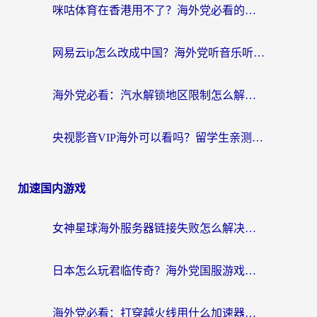
咪咕体育在香港用不了？海外党必看的回国加速器选择指南（附3个真实场景解决方案）
网易云ip怎么改成中国？海外党听音乐听书的无痛解决方案
海外党必看：汽水解锁地区限制怎么解除？3招解决国内影音&生活服务难题
央视影音VIP海外可以看吗？留学生亲测有效的回国加速器选择指南
加速国内游戏
女神星球海外服务器链接失败怎么解决？海外党国服游戏加速避坑指南
日本怎么玩君临传奇？海外党国服游戏加速避坑指南（附菲律宾欧洲玩家实测）
海外党必看：打穿越火线用什么加速器？解决延迟卡顿，还能玩奇妙拼图世界和第五人格