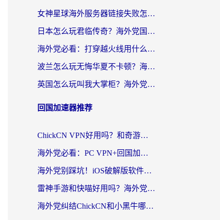
女神星球海外服务器链接失败怎么解决？海外党国服游戏加速避坑指南
日本怎么玩君临传奇？海外党国服游戏加速避坑指南（附菲律宾欧洲玩家实测）
海外党必看：打穿越火线用什么加速器？解决延迟卡顿，还能玩奇妙拼图世界和第五人格
波兰怎么玩无悔华夏不卡顿？海外国服游戏加速器终极指南（附征途2萤火突击解决方案）
英国怎么玩叫我大掌柜？海外党国服游戏加速避坑指南（附实测推荐）
回国加速器推荐
ChickCN VPN好用吗？和奇游手游VPN对比哪个回国效果更好？海外党亲测实用指南
海外党必看：PC VPN+回国加速器怎么选？无缝访问国内资源全攻略
海外党别踩坑！iOS破解版软件不可靠？教你选对回国加速器无缝看国内资源
雷神手游和快喵好用吗？海外党亲测5款回国加速器，附斧牛Bling对比+微信视频号解决办法
海外党纠结ChickCN和小黑牛哪个好？一篇帮你选对回国加速器的实用指南