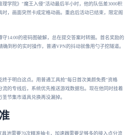
理学院》"魔王入侵"活动最后半小时，他的队伍差3000积
具时，画面突然卡成定格动画。重启后活动已结束，限定阁
守14:00的密码图破解，总在提交答案时转圈。首名奖励的
要精确到秒的实时操作，普通VPN的抖动就像用勺子挖隧道。
终于明白这点。用普通工具抢"每日首次美颜免费"资格
分流的专线后，系统优先推送游戏数据包。现在他同时挂着
万圣节集市道具兑换再没漏掉。
准
家具池需要70次精准抽卡，加速器需要足够多的接入点分流