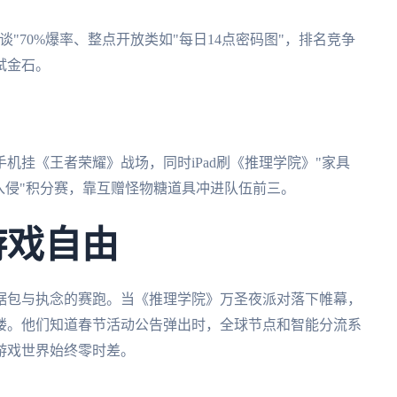
"70%爆率、整点开放类如"每日14点密码图"，排名竞争
试金石。
机挂《王者荣耀》战场，同时iPad刷《推理学院》"家具
入侵"积分赛，靠互赠怪物糖道具冲进队伍前三。
游戏自由
据包与执念的赛跑。当《推理学院》万圣夜派对落下帷幕，
楼。他们知道春节活动公告弹出时，全球节点和智能分流系
游戏世界始终零时差。