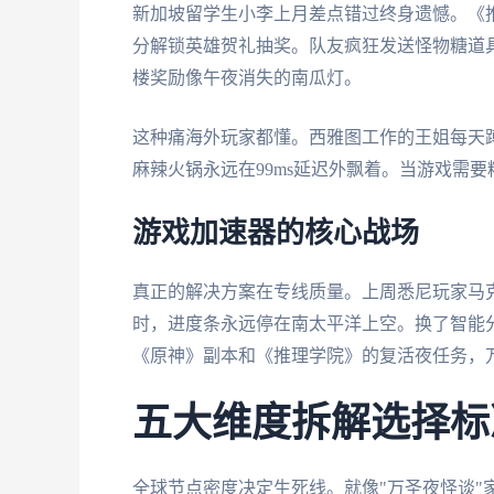
新加坡留学生小李上月差点错过终身遗憾。《推
分解锁英雄贺礼抽奖。队友疯狂发送怪物糖道
楼奖励像午夜消失的南瓜灯。
这种痛海外玩家都懂。西雅图工作的王姐每天蹲
麻辣火锅永远在99ms延迟外飘着。当游戏需
游戏加速器的核心战场
真正的解决方案在专线质量。上周悉尼玩家马克
时，进度条永远停在南太平洋上空。换了智能
《原神》副本和《推理学院》的复活夜任务，
五大维度拆解选择标
全球节点密度决定生死线。就像"万圣夜怪谈"