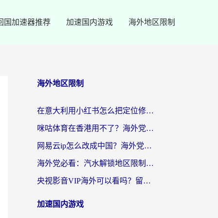
回国加速器推荐
加速国内游戏
海外地区限制
海外地区限制
在意大利用小红书怎么把定位修改到中国国内？3个实用技巧+1个靠谱工具帮你搞定
咪咕体育在香港用不了？海外党必看的回国加速器选择指南（附3个真实场景解决方案）
网易云ip怎么改成中国？海外党听音乐听书的无痛解决方案
海外党必看：汽水解锁地区限制怎么解除？3招解决国内影音&生活服务难题
央视影音VIP海外可以看吗？留学生亲测有效的回国加速器选择指南
加速国内游戏