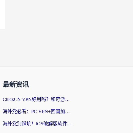
最新资讯
ChickCN VPN好用吗？和奇游手游VPN对比哪个回国效果更好？海外党亲测实用指南
海外党必看：PC VPN+回国加速器怎么选？无缝访问国内资源全攻略
海外党别踩坑！iOS破解版软件不可靠？教你选对回国加速器无缝看国内资源