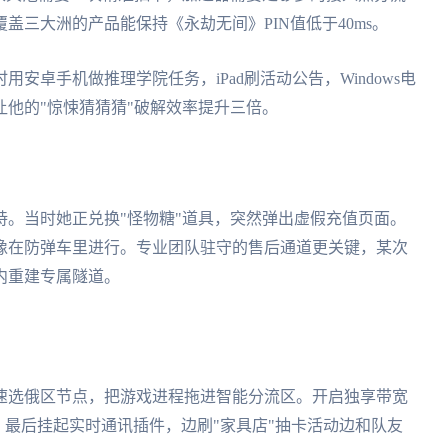
盖三大洲的产品能保持《永劫无间》PIN值低于40ms。
安卓手机做推理学院任务，iPad刷活动公告，Windows电
他的"惊悚猜猜猜"破解效率提升三倍。
。当时她正兑换"怪物糖"道具，突然弹出虚假充值页面。
像在防弹车里进行。专业团队驻守的售后通道更关键，某次
内重建专属隧道。
速选俄区节点，把游戏进程拖进智能分流区。开启独享带宽
。最后挂起实时通讯插件，边刷"家具店"抽卡活动边和队友