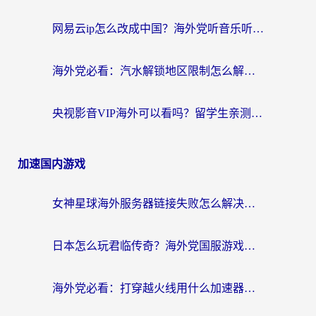
网易云ip怎么改成中国？海外党听音乐听书的无痛解决方案
海外党必看：汽水解锁地区限制怎么解除？3招解决国内影音&生活服务难题
央视影音VIP海外可以看吗？留学生亲测有效的回国加速器选择指南
加速国内游戏
女神星球海外服务器链接失败怎么解决？海外党国服游戏加速避坑指南
日本怎么玩君临传奇？海外党国服游戏加速避坑指南（附菲律宾欧洲玩家实测）
海外党必看：打穿越火线用什么加速器？解决延迟卡顿，还能玩奇妙拼图世界和第五人格