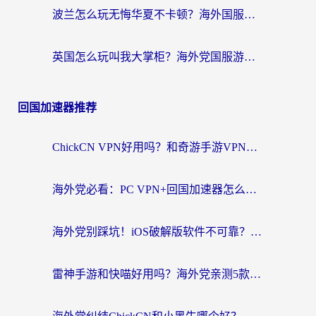
波兰怎么玩无悔华夏不卡顿？海外国服游戏加速器终极指南（附征途2萤火突击解决方案）
英国怎么玩叫我大掌柜？海外党国服游戏加速避坑指南（附实测推荐）
回国加速器推荐
ChickCN VPN好用吗？和奇游手游VPN对比哪个回国效果更好？海外党亲测实用指南
海外党必看：PC VPN+回国加速器怎么选？无缝访问国内资源全攻略
海外党别踩坑！iOS破解版软件不可靠？教你选对回国加速器无缝看国内资源
雷神手游和快喵好用吗？海外党亲测5款回国加速器，附斧牛Bling对比+微信视频号解决办法