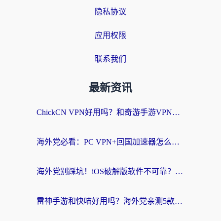
隐私协议
应用权限
联系我们
最新资讯
ChickCN VPN好用吗？和奇游手游VPN对比哪个回国效果更好？海外党亲测实用指南
海外党必看：PC VPN+回国加速器怎么选？无缝访问国内资源全攻略
海外党别踩坑！iOS破解版软件不可靠？教你选对回国加速器无缝看国内资源
雷神手游和快喵好用吗？海外党亲测5款回国加速器，附斧牛Bling对比+微信视频号解决办法