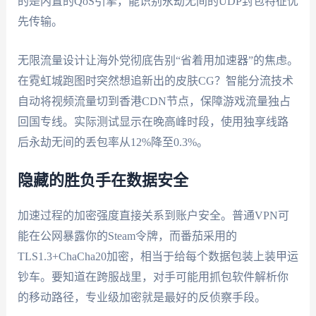
的是内置的QoS引擎，能识别永劫无间的UDP封包特征优
先传输。
无限流量设计让海外党彻底告别“省着用加速器”的焦虑。
在霓虹城跑图时突然想追新出的皮肤CG？智能分流技术
自动将视频流量切到香港CDN节点，保障游戏流量独占
回国专线。实际测试显示在晚高峰时段，使用独享线路
后永劫无间的丢包率从12%降至0.3%。
隐藏的胜负手在数据安全
加速过程的加密强度直接关系到账户安全。普通VPN可
能在公网暴露你的Steam令牌，而番茄采用的
TLS1.3+ChaCha20加密，相当于给每个数据包装上装甲运
钞车。要知道在跨服战里，对手可能用抓包软件解析你
的移动路径，专业级加密就是最好的反侦察手段。