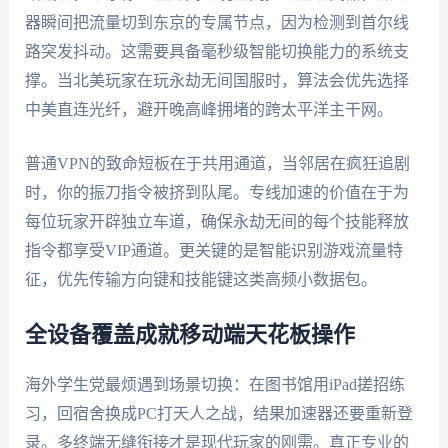
器瞬间把流量切到东京的专属节点，因为检测到首尔线
路突发抖动。这需要具备毫秒级智能切换能力的系统支
撑。当北美玩家在玩永劫无间国服时，算法会优先选择
中美直连光纤，避开晚高峰拥堵的跨太平洋主干网。
普通VPN的致命短板在于共用通道，当邻居在疯狂追剧
时，你的振刀指令被挤到队尾。专线加速的价值在于为
每位玩家开辟独立车道，确保永劫无间的每个技能释放
指令都享受VIP通道。更关键的是智能识别游戏流量特
征，优先传输方向键和技能键这类高频小数据包。
全设备覆盖成就移动端天花板操作
海外学生党最烦遇到场景切换：在图书馆用iPad搓招练
习，回宿舍换成PC打天人之战，结果加速器还要重新登
录。多终端无缝衔接才是现代玩家的刚需。真正专业的