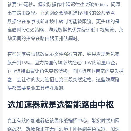
就要160毫秒。但实际操作中延迟往往突破300ms，问题
出在路由路径。普通网络会随机选择拥挤的公共节点，
数据包在东京或新加坡中转时可能被限流。更头疼的是
高峰时段QoS策略，游戏数据包优先级远低于视频流，永
劫无间的指令在路由器里排队超时。
有些玩家尝试修改hosts文件强行直连，结果发现丢包率
飙升到15%。因为跨国传输必然经过GFW的流量审查，
TCP连接重置让角色突然漂移。而国际商业带宽的突发拥
塞，会让你的太刀连招在第三段突然定格。这些隐藏陷
阱都需要专业工具精准规避。
选加速器就是选智能路由中枢
真正有效的加速器应该像作战指挥中心，能实时感知网
络战况。想象你正在无间幻境里刚捡到金色武器，加速