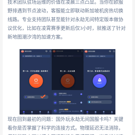
技术团队驻场运维的价值在凌晨三点凸显。当你在欧服
野排遇到节点波动，客服能立即联动新加坡机房热切换
线路。专业支持团队甚至能针对永劫无间特定版本做协
议优化，比如在凌霄赛季更新后仅3小时，就推送了针对
新地图潮汐湾的加速方案。
现在回到最初的问题：国外玩永劫无间国服卡吗？关键
看你是否掌握了科学的连接方式。物理延迟无法消除，