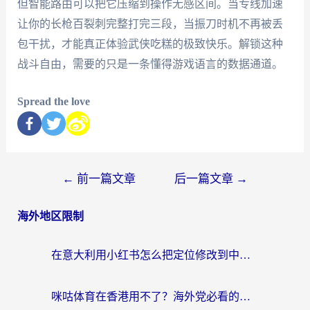
但智能路由可以把它压缩到操作无感区间。当专线加速
让你的长枪百裂刺完整打完三段，当振刀时机不再被丢
包干扰，才能真正体验武侠吃糕的极致快乐。解锁这种
战斗自由，需要的只是一条懂得游戏语言的数据通道。
Spread the love
←
前一篇文章
后一篇文章
→
海外地区限制
在意大利用小红书怎么把定位修改到中国国内？3个实用技巧+1个靠谱工具帮你搞定
咪咕体育在香港用不了？海外党必看的回国加速器选择指南（附3个真实场景解决方案）