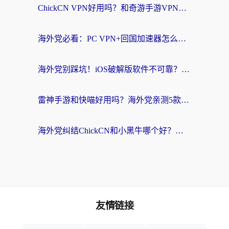
ChickCN VPN好用吗？和奇游手游VPN对比哪个回国效果更好？海外党亲测实用指南
海外党必看：PC VPN+回国加速器怎么选？无缝访问国内资源全攻略
海外党别踩坑！iOS破解版软件不可靠？教你选对回国加速器无缝看国内资源
雷神手游和快喵好用吗？海外党亲测5款回国加速器，附斧牛Bling对比+微信视频号解决办法
海外党纠结ChickCN和小黑牛哪个好？一篇帮你选对回国加速器的实用指南
友情链接