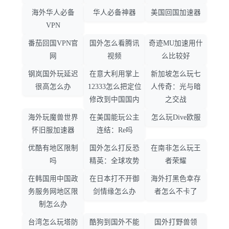
海外华人必备
华人必备神器
美国回国加速器
VPN
番茄回国VPN官
国外怎么看腾讯
奇迹MU加速用什
网
视频
么比较好
钢岚国外玩延迟
在意大利用掌上
新加坡怎么玩七
很高怎么办
12333怎么把定位
人传奇：光与暗
修改到中国国内
之交战
海外玩魔兽世界
在美国能玩公主
怎么玩Dive欧服
怀旧服加速器
连结：Re吗
优酷有地区限制
国外怎么打反恐
在南非怎么玩王
吗
精英：全球攻势
者荣耀
在韩国用中国政
在日本打不开御
海外打黑色幸存
务服务网地区限
剑情缘怎么办
者怎么不卡了
制怎么办
台湾怎么玩塔防
酷狗到国外不能
国外打野兽领