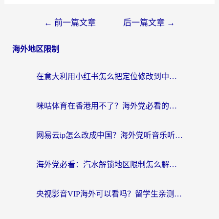
←
前一篇文章
后一篇文章
→
海外地区限制
在意大利用小红书怎么把定位修改到中国国内？3个实用技巧+1个靠谱工具帮你搞定
咪咕体育在香港用不了？海外党必看的回国加速器选择指南（附3个真实场景解决方案）
网易云ip怎么改成中国？海外党听音乐听书的无痛解决方案
海外党必看：汽水解锁地区限制怎么解除？3招解决国内影音&生活服务难题
央视影音VIP海外可以看吗？留学生亲测有效的回国加速器选择指南