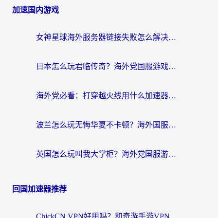
加速国内游戏
女神星球海外服务器链接失败怎么解决？海外党国服游戏加速避坑指南
日本怎么玩君临传奇？海外党国服游戏加速避坑指南（附菲律宾欧洲玩家实测）
海外党必看：打穿越火线用什么加速器？解决延迟卡顿，还能玩奇妙拼图世界和第五人格
波兰怎么玩无悔华夏不卡顿？海外国服游戏加速器终极指南（附征途2萤火突击解决方案）
英国怎么玩叫我大掌柜？海外党国服游戏加速避坑指南（附实测推荐）
回国加速器推荐
ChickCN VPN好用吗？和奇游手游VPN对比哪个回国效果更好？海外党亲测实用指南