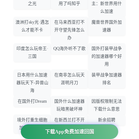
之光
用了吗知乎
主：新世界用什
么加速
澳洲打sky光·遇怎
在马来西亚打不
魔兽世界国外加
么才能不卡
开守望先锋怎么
速器
办
印度怎么玩帝王·
QQ海外听不了歌
国外打装甲战争
三国
的加速器哪个好
用
日本用什么加速
在南非怎么玩天
装甲战争加速器
器玩天下-异兽山
涯明月刀
排名
海
在国外打Dream
国外什么加速器
因版权限制无法
玩暗黑破坏神
下载什么意思
境外打重生细胞
在新西兰打不开
新余招聘
加速器哪个好
大智慧怎么办
下载App免费加速回国