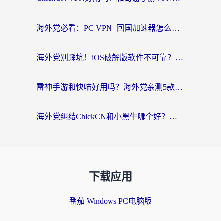
海外党必看：PC VPN+回国加速器怎么选？无缝访问国内资源全攻略
海外党别踩坑！iOS破解版软件不可靠？教你选对回国加速器无缝看国内资源
雷神手游和快喵好用吗？海外党亲测5款回国加速器，附斧牛Bling对比+微信视频号解决办法
海外党纠结ChickCN和小黑牛哪个好？一篇帮你选对回国加速器的实用指南
下载应用
番茄 Windows PC电脑版